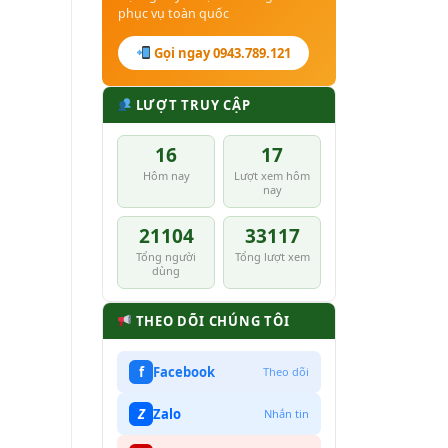
phục vụ toàn quốc
Gọi ngay 0943.789.121
LƯỢT TRUY CẬP
16
17
Hôm nay
Lượt xem hôm
nay
21104
33117
Tổng người
Tổng lượt xem
dùng
THEO DÕI CHÚNG TÔI
f
Facebook
Theo dõi
Z
Zalo
Nhắn tin