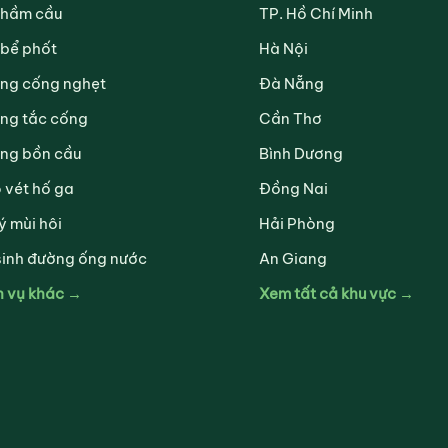
 hầm cầu
TP. Hồ Chí Minh
 bể phốt
Hà Nội
ng cống nghẹt
Đà Nẵng
ng tắc cống
Cần Thơ
ng bồn cầu
Bình Dương
 vét hố ga
Đồng Nai
ý mùi hôi
Hải Phòng
sinh đường ống nước
An Giang
h vụ khác →
Xem tất cả khu vực →