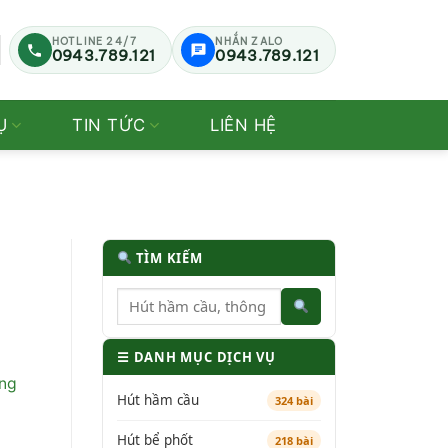
HOTLINE 24/7
NHẮN ZALO
0943.789.121
0943.789.121
Ụ
TIN TỨC
LIÊN HỆ
TÌM KIẾM
☰ DANH MỤC DỊCH VỤ
ong
Hút hầm cầu
324 bài
Hút bể phốt
218 bài