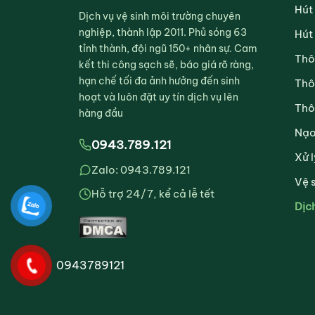
Hút
Dịch vụ vệ sinh môi trường chuyên
nghiệp, thành lập 2011. Phủ sóng 63
Hút
tỉnh thành, đội ngũ 150+ nhân sự. Cam
Thô
kết thi công sạch sẽ, báo giá rõ ràng,
hạn chế tối đa ảnh hưởng đến sinh
Thô
hoạt và luôn đặt uy tín dịch vụ lên
Thô
hàng đầu
Nạo
0943.789.121
Xử l
Zalo: 0943.789.121
Vệ 
Hỗ trợ 24/7, kể cả lễ tết
Dịc
0943789121