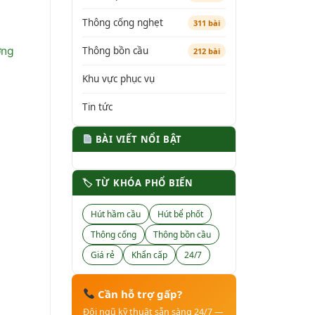
Thông cống nghẹt
311 bài
Thông bồn cầu
ờng
212 bài
Khu vực phục vụ
Tin tức
BÀI VIẾT NỔI BẬT
🏷 TỪ KHÓA PHỔ BIẾN
Hút hầm cầu
Hút bể phốt
Thông cống
Thông bồn cầu
Giá rẻ
Khẩn cấp
24/7
Cần hỗ trợ gấp?
Đội ngũ kỹ thuật sẵn sàng 24/7 —