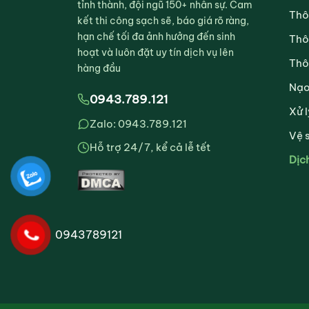
tỉnh thành, đội ngũ 150+ nhân sự. Cam
Thô
kết thi công sạch sẽ, báo giá rõ ràng,
hạn chế tối đa ảnh hưởng đến sinh
Thô
hoạt và luôn đặt uy tín dịch vụ lên
Thô
hàng đầu
Nạo
0943.789.121
Xử l
Zalo: 0943.789.121
Vệ 
Hỗ trợ 24/7, kể cả lễ tết
Dịc
0943789121