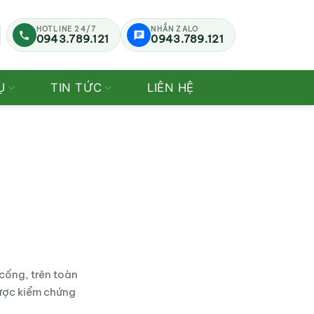
HOTLINE 24/7
NHẮN ZALO
0943.789.121
0943.789.121
Ụ
TIN TỨC
LIÊN HỆ
cống, trên toàn
được kiểm chứng