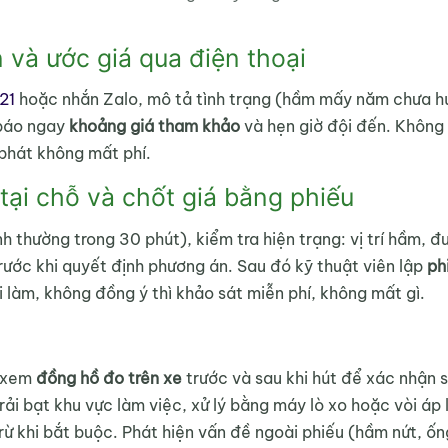
 và ước giá qua điện thoại
21
hoặc nhắn Zalo, mô tả tình trạng (hầm mấy năm chưa h
 báo ngay
khoảng giá tham khảo
và hẹn giờ đội đến. Không 
 phát không mất phí.
tại chỗ và chốt giá bằng phiếu
h thường trong 30 phút), kiểm tra hiện trạng: vị trí hầm, 
trước khi quyết định phương án. Sau đó kỹ thuật viên lập
ph
 làm, không đồng ý thì khảo sát miễn phí, không mất gì.
h xem
đồng hồ đo trên xe
trước và sau khi hút để xác nhận s
rải bạt khu vực làm việc, xử lý bằng máy lò xo hoặc vòi áp 
trừ khi bắt buộc. Phát hiện vấn đề ngoài phiếu (hầm nứt, ốn