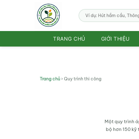
Bỏ
qua
nội
dung
TRANG CHỦ
GIỚI THIỆU
Trang chủ
›
Quy trình thi công
Một quy trình 
bộ hơn 150 kỹ 