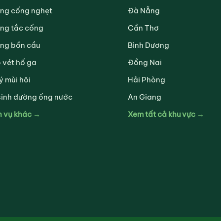
ng cống nghẹt
Đà Nẵng
ng tắc cống
Cần Thơ
ng bồn cầu
Bình Dương
 vét hố ga
Đồng Nai
ý mùi hôi
Hải Phòng
sinh đường ống nước
An Giang
h vụ khác →
Xem tất cả khu vực →