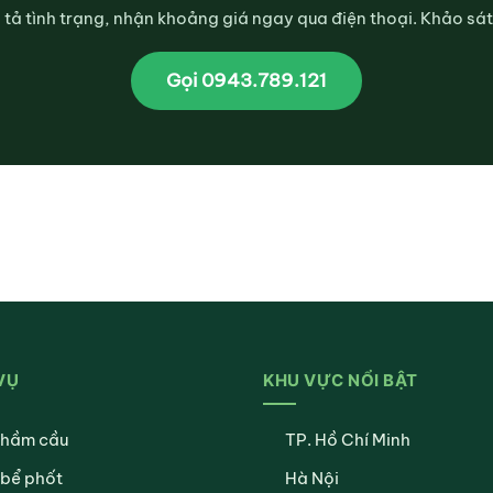
ô tả tình trạng, nhận khoảng giá ngay qua điện thoại. Khảo sát 
Gọi 0943.789.121
VỤ
KHU VỰC NỔI BẬT
 hầm cầu
TP. Hồ Chí Minh
 bể phốt
Hà Nội