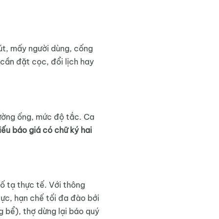
út, mấy người dùng, cống
cần đặt cọc, đổi lịch hay
đường ống, mức độ tắc. Ca
iếu báo giá có chữ ký hai
ố tạ thực tế. Với thông
lực, hạn chế tối đa đào bới
g bể), thợ dừng lại báo quý