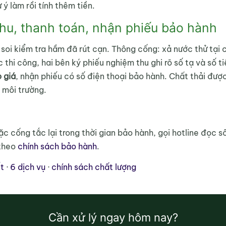
ý làm rồi tính thêm tiền.
hu, thanh toán, nhận phiếu bảo hành
 soi kiểm tra hầm đã rút cạn. Thông cống: xả nước thử tại 
 thi công, hai bên ký phiếu nghiệm thu ghi rõ số tạ và số 
 giá
, nhận phiếu có số điện thoại bảo hành. Chất thải đượ
 môi trường.
c cống tắc lại trong thời gian bảo hành, gọi hotline đọc s
 theo
chính sách bảo hành
.
ết
·
6 dịch vụ
·
chính sách chất lượng
Cần xử lý ngay hôm nay?