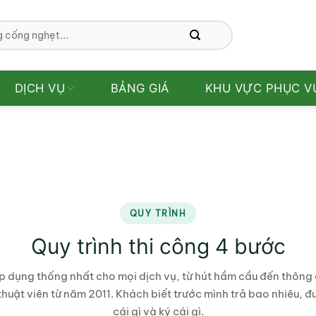
DỊCH VỤ
BẢNG GIÁ
KHU VỰC PHỤC V
QUY TRÌNH
Quy trình thi công 4 bước
áp dụng thống nhất cho mọi dịch vụ, từ hút hầm cầu đến thông 
thuật viên từ năm 2011. Khách biết trước mình trả bao nhiêu, 
cái gì và ký cái gì.