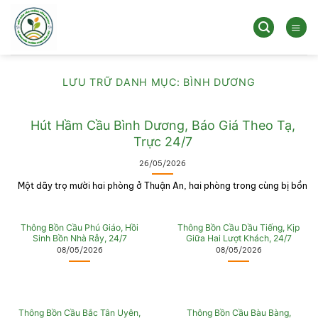
Bỏ
qua
nội
dung
LƯU TRỮ DANH MỤC:
BÌNH DƯƠNG
Hút Hầm Cầu Bình Dương, Báo Giá Theo Tạ,
Trực 24/7
26/05/2026
Một dãy trọ mười hai phòng ở Thuận An, hai phòng trong cùng bị bồn
Thông Bồn Cầu Phú Giáo, Hồi
Thông Bồn Cầu Dầu Tiếng, Kịp
Sinh Bồn Nhà Rẫy, 24/7
Giữa Hai Lượt Khách, 24/7
08/05/2026
08/05/2026
Thông Bồn Cầu Bắc Tân Uyên,
Thông Bồn Cầu Bàu Bàng,