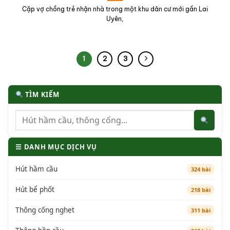
Cặp vợ chồng trẻ nhận nhà trong một khu dân cư mới gần Lai
Uyên,
1
2
3
TÌM KIẾM
☰ DANH MỤC DỊCH VỤ
Hút hầm cầu
324 bài
Hút bể phốt
218 bài
Thông cống nghẹt
311 bài