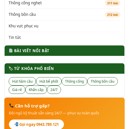
Thông cống nghẹt
311 bài
Thông bồn cầu
212 bài
Khu vực phục vụ
Tin tức
BÀI VIẾT NỔI BẬT
🏷 TỪ KHÓA PHỔ BIẾN
Hút hầm cầu
Hút bể phốt
Thông cống
Thông bồn cầu
Giá rẻ
Khẩn cấp
24/7
Cần hỗ trợ gấp?
Đội ngũ kỹ thuật sẵn sàng 24/7 — phục vụ toàn quốc
Gọi ngay 0943.789.121