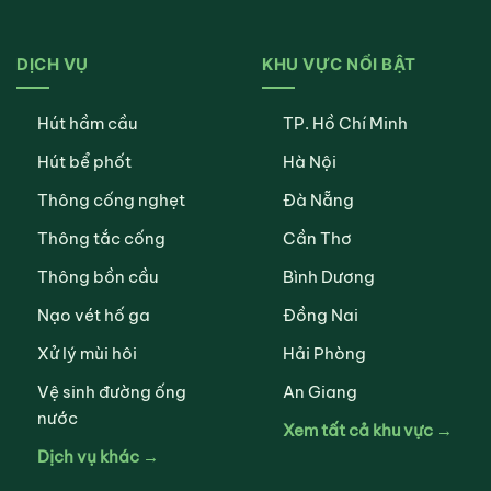
DỊCH VỤ
KHU VỰC NỔI BẬT
Hút hầm cầu
TP. Hồ Chí Minh
Hút bể phốt
Hà Nội
Thông cống nghẹt
Đà Nẵng
Thông tắc cống
Cần Thơ
Thông bồn cầu
Bình Dương
Nạo vét hố ga
Đồng Nai
Xử lý mùi hôi
Hải Phòng
Vệ sinh đường ống
An Giang
nước
Xem tất cả khu vực →
Dịch vụ khác →