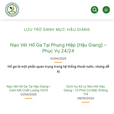
Bỏ
qua
nội
dung
LƯU TRỮ DANH MỤC:
HẬU GIANG
Nạo Vét Hố Ga Tại Phụng Hiệp [Hậu Giang] –
Phục Vụ 24/24
01/04/2025
Hố ga là một phần quan trọng trong hệ thống thoát nước, nhưng dễ
bị
Nạo Vét Hố Ga Tại Hậu Giang –
Dịch Vụ Xử Lý Mùi Hôi Hậu
Cam Kết Chất Lượng 100%
Giang – 15 Phút Có Mặt, Không
Trễ
01/04/2025
28/09/2024