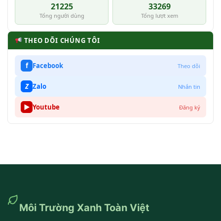
21225
33269
Tổng người dùng
Tổng lượt xem
THEO DÕI CHÚNG TÔI
f
Facebook
Theo dõi
Z
Zalo
Nhắn tin
▶
Youtube
Đăng ký
Môi Trường Xanh Toàn Việt