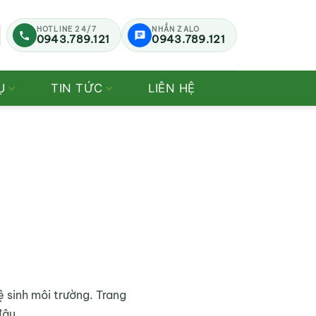
HOTLINE 24/7
NHẮN ZALO
0943.789.121
0943.789.121
Ụ
TIN TỨC
LIÊN HỆ
 sinh môi trường. Trang
đâu.