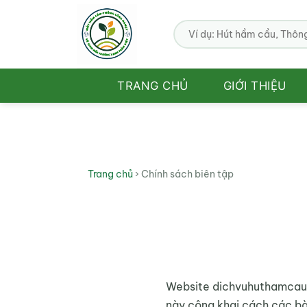
Bỏ
qua
nội
dung
TRANG CHỦ
GIỚI THIỆU
Trang chủ
›
Chính sách biên tập
Website dichvuhuthamcau.v
này công khai cách các bài 