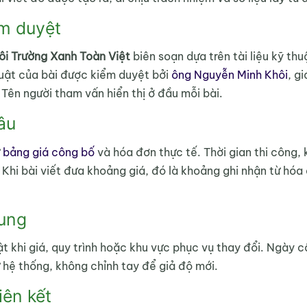
iểm duyệt
ôi Trường Xanh Toàn Việt
biên soạn dựa trên tài liệu kỹ thu
huật của bài được kiểm duyệt bởi
ông Nguyễn Minh Khôi
, g
 Tên người tham vấn hiển thị ở đầu mỗi bài.
đâu
ừ
bảng giá công bố
và hóa đơn thực tế. Thời gian thi công, k
Khi bài viết đưa khoảng giá, đó là khoảng ghi nhận từ hóa 
dung
ật khi giá, quy trình hoặc khu vực phục vụ thay đổi. Ngày c
ừ hệ thống, không chỉnh tay để giả độ mới.
iên kết