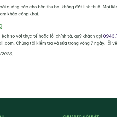
i quảng cáo cho bên thứ ba, không đặt link thuê. Mọi liên
ham khảo công khai.
g
á lệch so với thực tế hoặc lỗi chính tả, quý khách gọi
0943.
com. Chúng tôi kiểm tra và sửa trong vòng 7 ngày, lỗi về
6/2026.
VỤ
KHU VỰC NỔI BẬT