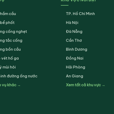
 hầm cầu
TP. Hồ Chí Minh
 bể phốt
Hà Nội
ng cống nghẹt
Đà Nẵng
ng tắc cống
Cần Thơ
ng bồn cầu
Bình Dương
 vét hố ga
Đồng Nai
ý mùi hôi
Hải Phòng
sinh đường ống nước
An Giang
h vụ khác →
Xem tất cả khu vực →