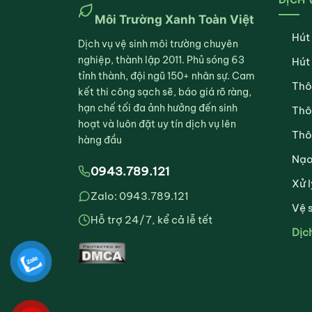
Môi Trường Xanh Toàn Việt
Hút
Dịch vụ vệ sinh môi trường chuyên
nghiệp, thành lập 2011. Phủ sóng 63
Hút
tỉnh thành, đội ngũ 150+ nhân sự. Cam
Thô
kết thi công sạch sẽ, báo giá rõ ràng,
hạn chế tối đa ảnh hưởng đến sinh
Thô
hoạt và luôn đặt uy tín dịch vụ lên
Thô
hàng đầu
Nạo
0943.789.121
Xử l
Zalo: 0943.789.121
Vệ 
Hỗ trợ 24/7, kể cả lễ tết
Dịc