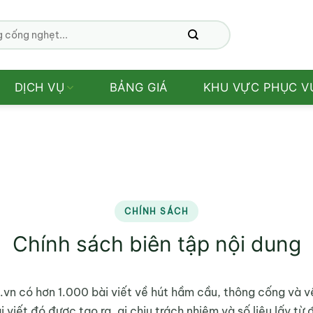
DỊCH VỤ
BẢNG GIÁ
KHU VỰC PHỤC V
CHÍNH SÁCH
Chính sách biên tập nội dung
n có hơn 1.000 bài viết về hút hầm cầu, thông cống và vệ
viết đó được tạo ra, ai chịu trách nhiệm và số liệu lấy từ 