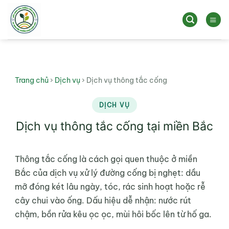
Bỏ
qua
nội
dung
Trang chủ
›
Dịch vụ
›
Dịch vụ thông tắc cống
DỊCH VỤ
Dịch vụ thông tắc cống tại miền Bắc
Thông tắc cống là cách gọi quen thuộc ở miền
Bắc của dịch vụ xử lý đường cống bị nghẹt: dầu
mỡ đóng két lâu ngày, tóc, rác sinh hoạt hoặc rễ
cây chui vào ống. Dấu hiệu dễ nhận: nước rút
chậm, bồn rửa kêu ọc ọc, mùi hôi bốc lên từ hố ga.