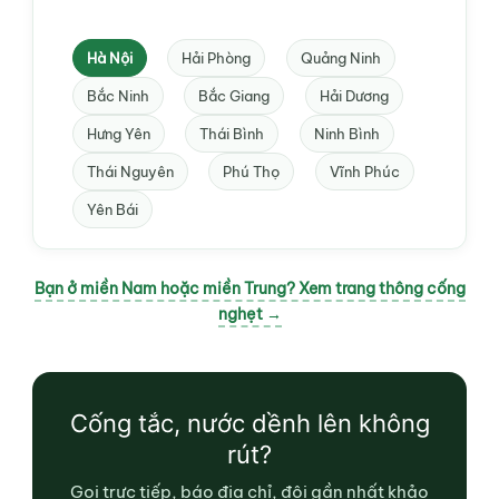
Hà Nội
Hải Phòng
Quảng Ninh
Bắc Ninh
Bắc Giang
Hải Dương
Hưng Yên
Thái Bình
Ninh Bình
Thái Nguyên
Phú Thọ
Vĩnh Phúc
Yên Bái
Bạn ở miền Nam hoặc miền Trung? Xem trang thông cống
nghẹt →
Cống tắc, nước dềnh lên không
rút?
Gọi trực tiếp, báo địa chỉ, đội gần nhất khảo