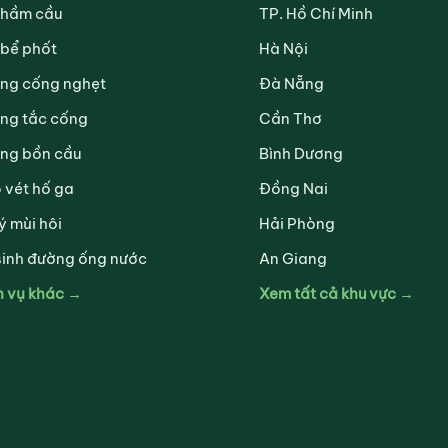
 hầm cầu
TP. Hồ Chí Minh
 bể phốt
Hà Nội
ng cống nghẹt
Đà Nẵng
ng tắc cống
Cần Thơ
ng bồn cầu
Bình Dương
 vét hố ga
Đồng Nai
ý mùi hôi
Hải Phòng
sinh đường ống nước
An Giang
h vụ khác →
Xem tất cả khu vực →