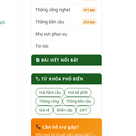
Thông cống nghẹt
311 bài
Thông bồn cầu
rực
212 bài
Khu vực phục vụ
Tin tức
BÀI VIẾT NỔI BẬT
🏷 TỪ KHÓA PHỔ BIẾN
Hút hầm cầu
Hút bể phốt
Thông cống
Thông bồn cầu
Giá rẻ
Khẩn cấp
24/7
Cần hỗ trợ gấp?
Đội ngũ kỹ thuật sẵn sàng 24/7 —