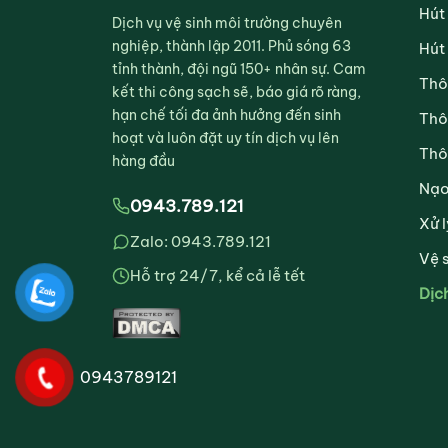
Hút
Dịch vụ vệ sinh môi trường chuyên
nghiệp, thành lập 2011. Phủ sóng 63
Hút
tỉnh thành, đội ngũ 150+ nhân sự. Cam
Thô
kết thi công sạch sẽ, báo giá rõ ràng,
hạn chế tối đa ảnh hưởng đến sinh
Thô
hoạt và luôn đặt uy tín dịch vụ lên
Thô
hàng đầu
Nạo
0943.789.121
Xử l
Zalo: 0943.789.121
Vệ 
Hỗ trợ 24/7, kể cả lễ tết
Dịc
0943789121