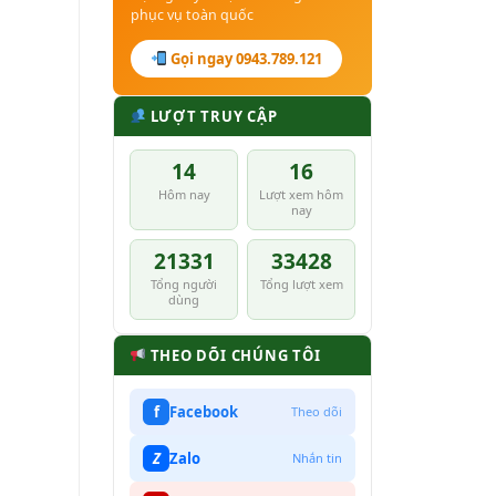
phục vụ toàn quốc
Gọi ngay 0943.789.121
LƯỢT TRUY CẬP
14
16
Hôm nay
Lượt xem hôm
nay
21331
33428
Tổng người
Tổng lượt xem
dùng
THEO DÕI CHÚNG TÔI
f
Facebook
Theo dõi
Z
Zalo
Nhắn tin