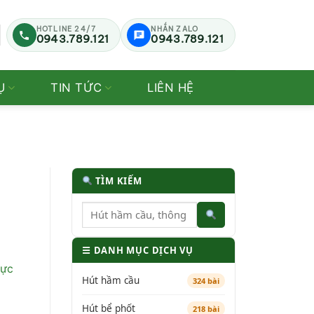
HOTLINE 24/7
NHẮN ZALO
0943.789.121
0943.789.121
Ụ
TIN TỨC
LIÊN HỆ
TÌM KIẾM
☰ DANH MỤC DỊCH VỤ
rực
Hút hầm cầu
324 bài
Hút bể phốt
218 bài