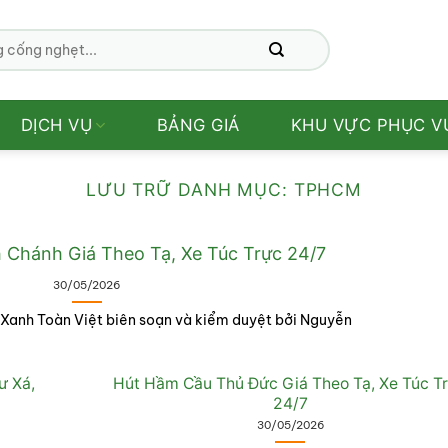
DỊCH VỤ
BẢNG GIÁ
KHU VỰC PHỤC V
LƯU TRỮ DANH MỤC:
TPHCM
 Chánh Giá Theo Tạ, Xe Túc Trực 24/7
30/05/2026
 Xanh Toàn Việt biên soạn và kiểm duyệt bởi Nguyễn
ư Xá,
Hút Hầm Cầu Thủ Đức Giá Theo Tạ, Xe Túc T
24/7
30/05/2026