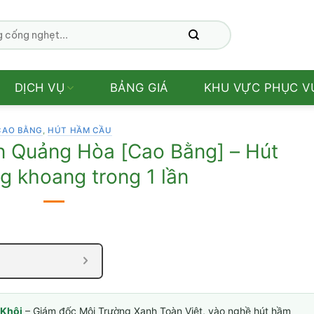
DỊCH VỤ
BẢNG GIÁ
KHU VỰC PHỤC V
CAO BẰNG
,
HÚT HẦM CẦU
 Quảng Hòa [Cao Bằng] – Hút
g khoang trong 1 lần
Khôi
– Giám đốc Môi Trường Xanh Toàn Việt, vào nghề hút hầm