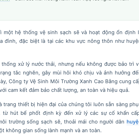
rì một hệ thống vệ sinh sạch sẽ và hoạt động ổn định 
ia đình, đặc biệt là tại các khu vực nông thôn như huy
 thống xử lý nước thải, nhưng nếu không được bảo trì 
 trạng tắc nghẽn, gây mùi hôi khó chịu và ảnh hưởng đ
này, Công ty Vệ Sinh Môi Trường Xanh Cao Bằng cung cấ
với cam kết đảm bảo chất lượng, an toàn và hiệu quả.
 trang thiết bị hiện đại của chúng tôi luôn sẵn sàng ph
 từ hút bể phốt định kỳ đến xử lý các sự cố khẩn cấp
ôi trường sống sạch sẽ, thoải mái cho người dân
huyệ
ột không gian sống lành mạnh và an toàn.