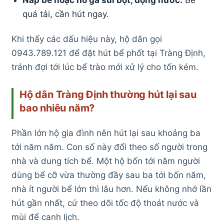
Nắp bể hoặc hố ga sủi bọt, đọng nước.
Bể
quá tải, cần hút ngay.
Khi thấy các dấu hiệu này, hộ dân gọi
0943.789.121 để đặt hút bể phốt tại Tràng Định,
tránh đợi tới lúc bể trào mới xử lý cho tốn kém.
Hộ dân Tràng Định thường hút lại sau
bao nhiêu năm?
Phần lớn hộ gia đình nên hút lại sau khoảng ba
tới năm năm. Con số này đổi theo số người trong
nhà và dung tích bể. Một hộ bốn tới năm người
dùng bể cỡ vừa thường đầy sau ba tới bốn năm,
nhà ít người bể lớn thì lâu hơn. Nếu không nhớ lần
hút gần nhất, cứ theo dõi tốc độ thoát nước và
mùi để canh lịch.