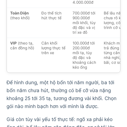
4.000.000đ
Toàn Diện
Đo thể tích
700.000đ tới
Bể lâu năm
(theo khối)
hút thực tế
900.000đ
chưa rõ khối
mỗi khối, tùy
lượng, công
độ đặc và vị
trình cỡ vừa
trí xe đỗ
VIP
(theo tạ,
Cân khối
100.000đ tới
Khách muốn
cân đồng hồ)
lượng thực tế
200.000đ
trả đúng
trên xe
mỗi tạ, tùy
từng cân,
độ đặc và
nhà nghỉ, kh
khoảng cách
bãi, cơ sở lớ
kéo ống
Để hình dung, một hộ bốn tới năm người, ba tới
bốn năm chưa hút, thường có bể cỡ vừa nặng
khoảng 25 tới 35 tạ, tương đương vài khối. Chọn
gói nào minh bạch hơn với mình là được.
Giá còn tùy vài yếu tố thực tế: ngõ xa phải kéo