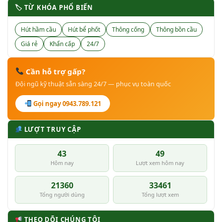
🏷 TỪ KHÓA PHỔ BIẾN
Hút hầm cầu
Hút bể phốt
Thông cống
Thông bồn cầu
Giá rẻ
Khẩn cấp
24/7
Cần hỗ trợ gấp?
Đội ngũ kỹ thuật sẵn sàng 24/7 — phục vụ toàn quốc
Gọi ngay 0943.789.121
LƯỢT TRUY CẬP
43
49
Hôm nay
Lượt xem hôm nay
21360
33461
Tổng người dùng
Tổng lượt xem
THEO DÕI CHÚNG TÔI