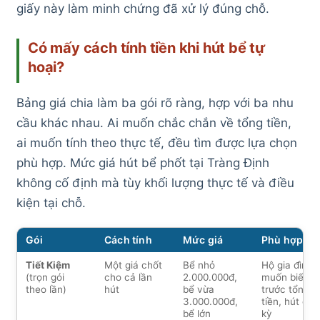
giấy này làm minh chứng đã xử lý đúng chỗ.
Có mấy cách tính tiền khi hút bể tự
hoại?
Bảng giá chia làm ba gói rõ ràng, hợp với ba nhu
cầu khác nhau. Ai muốn chắc chắn về tổng tiền,
ai muốn tính theo thực tế, đều tìm được lựa chọn
phù hợp. Mức giá hút bể phốt tại Tràng Định
không cố định mà tùy khối lượng thực tế và điều
kiện tại chỗ.
Gói
Cách tính
Mức giá
Phù hợp vớ
Tiết Kiệm
Một giá chốt
Bể nhỏ
Hộ gia đình
(trọn gói
cho cả lần
2.000.000đ,
muốn biết
theo lần)
hút
bể vừa
trước tổng
3.000.000đ,
tiền, hút địn
bể lớn
kỳ