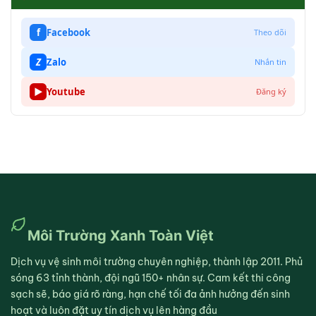
f
Facebook
Theo dõi
Z
Zalo
Nhắn tin
▶
Youtube
Đăng ký
Môi Trường Xanh Toàn Việt
Dịch vụ vệ sinh môi trường chuyên nghiệp, thành lập 2011. Phủ
sóng 63 tỉnh thành, đội ngũ 150+ nhân sự. Cam kết thi công
sạch sẽ, báo giá rõ ràng, hạn chế tối đa ảnh hưởng đến sinh
hoạt và luôn đặt uy tín dịch vụ lên hàng đầu