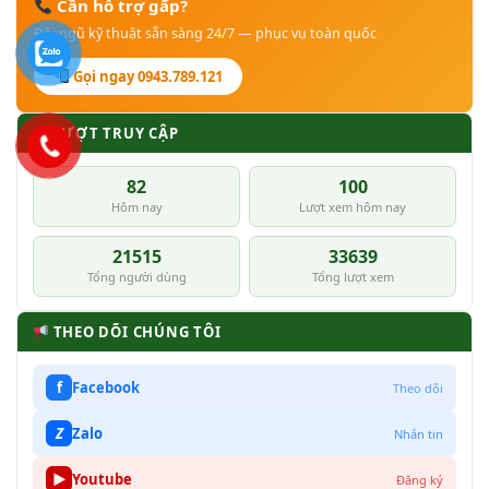
Cần hỗ trợ gấp?
Đội ngũ kỹ thuật sẵn sàng 24/7 — phục vụ toàn quốc
Gọi ngay 0943.789.121
LƯỢT TRUY CẬP
82
100
Hôm nay
Lượt xem hôm nay
21515
33639
Tổng người dùng
Tổng lượt xem
THEO DÕI CHÚNG TÔI
f
Facebook
Theo dõi
Z
Zalo
Nhắn tin
▶
Youtube
Đăng ký