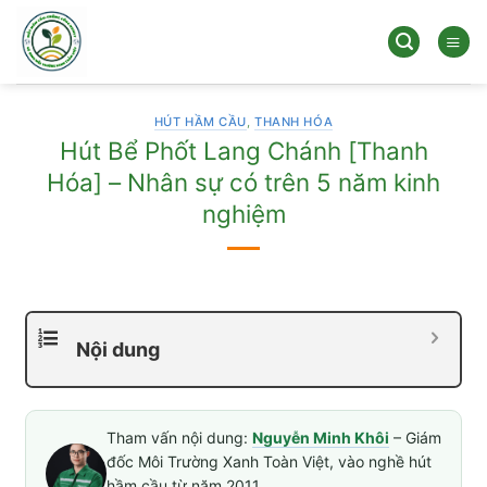
Bỏ
qua
nội
dung
HÚT HẦM CẦU
,
THANH HÓA
Hút Bể Phốt Lang Chánh [Thanh
Hóa] – Nhân sự có trên 5 năm kinh
nghiệm
Nội dung
Tham vấn nội dung:
Nguyễn Minh Khôi
– Giám
đốc Môi Trường Xanh Toàn Việt, vào nghề hút
hầm cầu từ năm 2011.