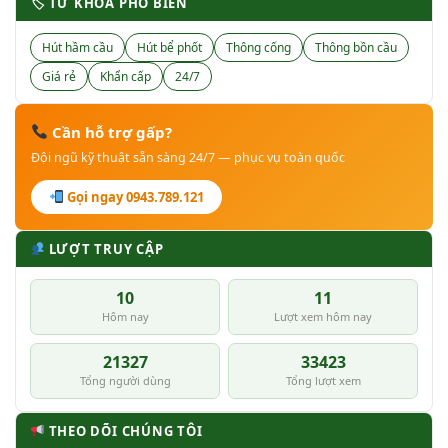
🏷 TỪ KHÓA PHỔ BIẾN
Hút hầm cầu
Hút bể phốt
Thông cống
Thông bồn cầu
Giá rẻ
Khẩn cấp
24/7
Cần hỗ trợ gấp?
Đội ngũ kỹ thuật sẵn sàng 24/7 — phục vụ toàn quốc
Gọi ngay 0943.789.121
LƯỢT TRUY CẬP
10
11
Hôm nay
Lượt xem hôm nay
21327
33423
Tổng người dùng
Tổng lượt xem
THEO DÕI CHÚNG TÔI