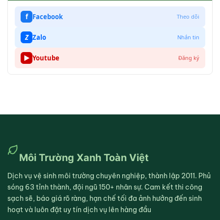
f
Facebook
Theo dõi
Z
Zalo
Nhắn tin
▶
Youtube
Đăng ký
Môi Trường Xanh Toàn Việt
Dịch vụ vệ sinh môi trường chuyên nghiệp, thành lập 2011. Phủ
sóng 63 tỉnh thành, đội ngũ 150+ nhân sự. Cam kết thi công
sạch sẽ, báo giá rõ ràng, hạn chế tối đa ảnh hưởng đến sinh
hoạt và luôn đặt uy tín dịch vụ lên hàng đầu