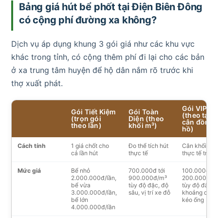
Bảng giá hút bể phốt tại Điện Biên Đông
có cộng phí đường xa không?
Dịch vụ áp dụng khung 3 gói giá như các khu vực
khác trong tỉnh, có cộng thêm phí đi lại cho các bản
ở xa trung tâm huyện để hộ dân nắm rõ trước khi
thợ xuất phát.
Gói VIP
Gói Tiết Kiệm
Gói Toàn
(theo tạ,
(trọn gói
Diện (theo
cân đồng
theo lần)
khối m³)
hồ)
Cách tính
1 giá chốt cho
Đo thể tích hút
Cân khối lượ
cả lần hút
thực tế
thực tế trên 
Mức giá
Bể nhỏ
700.000đ tới
100.000đ tới
2.000.000đ/lần,
900.000đ/m³
200.000đ/tạ
bể vừa
tùy độ đặc, độ
tùy độ đặc v
3.000.000đ/lần,
sâu, vị trí xe đỗ
khoảng cách
bể lớn
kéo ống
4.000.000đ/lần