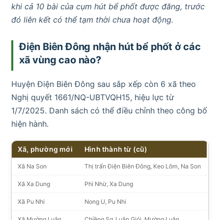
khi cả 10 bài của cụm hút bể phốt được đăng, trước
đó liên kết có thể tạm thời chưa hoạt động.
Điện Biên Đông nhận hút bể phốt ở các
xã vùng cao nào?
Huyện Điện Biên Đông sau sắp xếp còn 6 xã theo
Nghị quyết 1661/NQ-UBTVQH15, hiệu lực từ
1/7/2025. Danh sách có thể điều chỉnh theo công bố
hiện hành.
Xã, phường mới
Hình thành từ (cũ)
Xã Na Son
Thị trấn Điện Biên Đông, Keo Lôm, Na Son
Xã Xa Dung
Phì Nhừ, Xa Dung
Xã Pu Nhi
Nong U, Pu Nhi
Xã Mường Luân
Chiềng Sơ, Luân Giói, Mường Luân