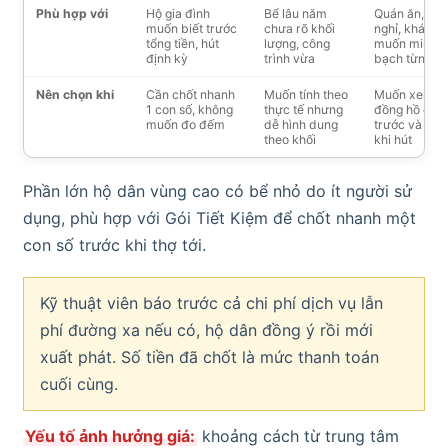
Phù hợp với
Hộ gia đình
Bể lâu năm
Quán ăn, nhà
muốn biết trước
chưa rõ khối
nghỉ, khách
tổng tiền, hút
lượng, công
muốn minh
định kỳ
trình vừa
bạch từng c
Nên chọn khi
Cần chốt nhanh
Muốn tính theo
Muốn xem
1 con số, không
thực tế nhưng
đồng hồ cân
muốn đo đếm
dễ hình dung
trước và sau
theo khối
khi hút
Phần lớn hộ dân vùng cao có bể nhỏ do ít người sử
dụng, phù hợp với Gói Tiết Kiệm để chốt nhanh một
con số trước khi thợ tới.
Kỹ thuật viên báo trước cả chi phí dịch vụ lẫn
phí đường xa nếu có, hộ dân đồng ý rồi mới
xuất phát. Số tiền đã chốt là mức thanh toán
cuối cùng.
Yếu tố ảnh hưởng giá:
khoảng cách từ trung tâm