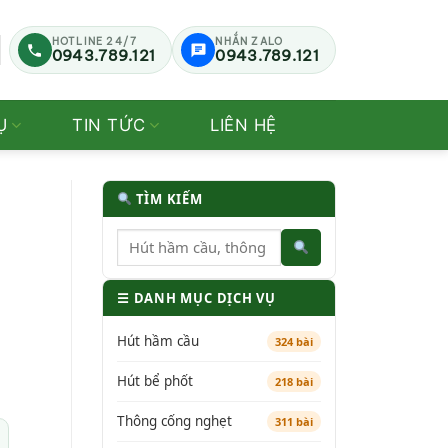
HOTLINE 24/7
NHẮN ZALO
0943.789.121
0943.789.121
Ụ
TIN TỨC
LIÊN HỆ
TÌM KIẾM
☰ DANH MỤC DỊCH VỤ
Hút hầm cầu
324 bài
Hút bể phốt
218 bài
Thông cống nghẹt
311 bài