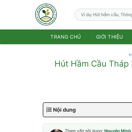
Bỏ
qua
nội
dung
TRANG CHỦ
GIỚI THIỆU
H
Hút Hầm Cầu Tháp M
Nội dung
Tham vấn nội dung:
Nguyễn Minh 