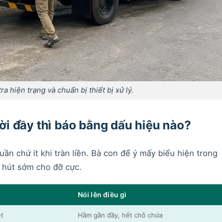
a hiện trạng và chuẩn bị thiết bị xử lý.
i đầy thì báo bằng dấu hiệu nào?
ần chứ ít khi tràn liền. Bà con để ý mấy biểu hiện trong
n hút sớm cho đỡ cực.
Nói lên điều gì
t
Hầm gần đầy, hết chỗ chứa