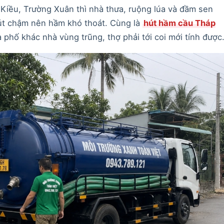
Kiều, Trường Xuân thì nhà thưa, ruộng lúa và đầm sen
t chậm nên hầm khó thoát. Cùng là
hút hầm cầu Tháp
hố khác nhà vùng trũng, thợ phải tới coi mới tính được