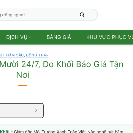
DỊCH VỤ
BẢNG GIÁ
KHU VỰC PHỤC V
ÚT HẦM CẦU
,
ĐỒNG THÁP
ười 24/7, Đo Khối Báo Giá Tận
Nơi
Khôi
– Giám đốc Môi Trường Xanh Toàn Việt, vào nghề hút hầm