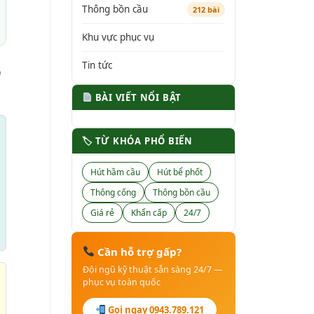
Thông bồn cầu
212 bài
Khu vực phục vụ
Tin tức
h
BÀI VIẾT NỔI BẬT
🏷 TỪ KHÓA PHỔ BIẾN
Hút hầm cầu
Hút bể phốt
Thông cống
Thông bồn cầu
Giá rẻ
Khẩn cấp
24/7
Cần hỗ trợ gấp?
Đội ngũ kỹ thuật sẵn sàng 24/7 —
phục vụ toàn quốc
Gọi ngay 0943.789.121