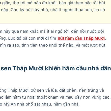
 giấc, thợ tới mở nắp đo khối, báo giá theo bậc rồi hút
nắp. Chu kỳ hút tùy nhà, nhà ít người thưa hơn, cơ sở
 này qua năm khác mà ít ai ngó tới, đến hồi nước dội
ống. Lúc đó bà con mới đi tìm
hút hầm cầu Tháp Mười
.
ìn ra sao, tính tiền theo khối thế nào, và một lượt hút
sen Tháp Mười khiến hầm cầu nhà dâ
ồng Tháp Mười, xứ sen và lúa, đất phèn, nền trũng và
o làm hầm tự hoại thoát chậm và mau đầy hơn vùng cao.
ợ Mỹ An nhà phố sát nhau, hầm gần nhà.