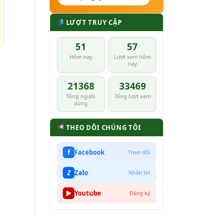
LƯỢT TRUY CẬP
51
57
Hôm nay
Lượt xem hôm
nay
21368
33469
Tổng người
Tổng lượt xem
dùng
THEO DÕI CHÚNG TÔI
n
f
Facebook
Theo dõi
Z
Zalo
Nhắn tin
▶
Youtube
Đăng ký