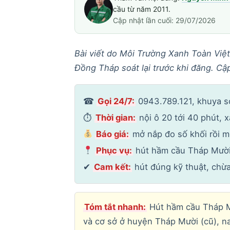
cầu từ năm 2011.
Cập nhật lần cuối: 29/07/2026
Bài viết do Môi Trường Xanh Toàn Việt
Đồng Tháp soát lại trước khi đăng. Cậ
☎
Gọi 24/7:
0943.789.121, khuya sớ
⏱
Thời gian:
nội ô 20 tới 40 phút, x
Báo giá:
mở nắp đo số khối rồi mớ
Phục vụ:
hút hầm cầu Tháp Mười
✔
Cam kết:
hút đúng kỹ thuật, chừa
Tóm tắt nhanh:
Hút hầm cầu Tháp Mư
và cơ sở ở huyện Tháp Mười (cũ), n