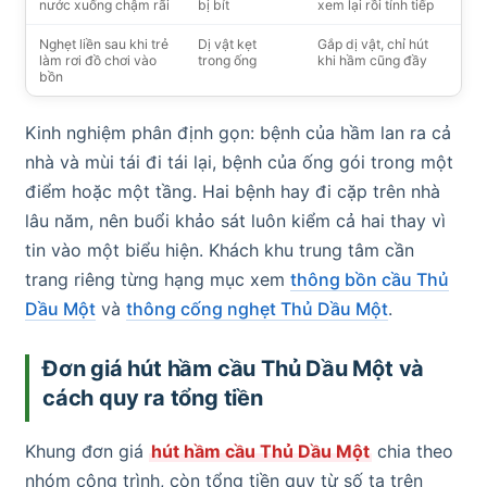
nước xuống chậm rãi
bị bít
xem lại rồi tính tiếp
Nghẹt liền sau khi trẻ
Dị vật kẹt
Gắp dị vật, chỉ hút
làm rơi đồ chơi vào
trong ống
khi hầm cũng đầy
bồn
Kinh nghiệm phân định gọn: bệnh của hầm lan ra cả
nhà và mùi tái đi tái lại, bệnh của ống gói trong một
điểm hoặc một tầng. Hai bệnh hay đi cặp trên nhà
lâu năm, nên buổi khảo sát luôn kiểm cả hai thay vì
tin vào một biểu hiện. Khách khu trung tâm cần
trang riêng từng hạng mục xem
thông bồn cầu Thủ
Dầu Một
và
thông cống nghẹt Thủ Dầu Một
.
Đơn giá hút hầm cầu Thủ Dầu Một và
cách quy ra tổng tiền
Khung đơn giá
hút hầm cầu Thủ Dầu Một
chia theo
nhóm công trình, còn tổng tiền quy từ số tạ trên