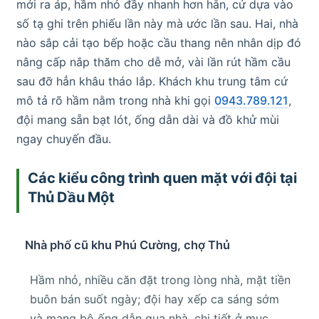
mới ra áp, hầm nhỏ đầy nhanh hơn hẳn, cứ dựa vào
số tạ ghi trên phiếu lần này mà ước lần sau. Hai, nhà
nào sắp cải tạo bếp hoặc cầu thang nên nhân dịp đó
nâng cấp nắp thăm cho dễ mở, vài lần rút hầm cầu
sau đỡ hẳn khâu tháo lắp. Khách khu trung tâm cứ
mô tả rõ hầm nằm trong nhà khi gọi
0943.789.121
,
đội mang sẵn bạt lót, ống dẫn dài và đồ khử mùi
ngay chuyến đầu.
Các kiểu công trình quen mặt với đội tại
Thủ Dầu Một
Nhà phố cũ khu Phú Cường, chợ Thủ
Hầm nhỏ, nhiều căn đặt trong lòng nhà, mặt tiền
buôn bán suốt ngày; đội hay xếp ca sáng sớm
và mang bộ ống dẫn qua nhà, chi tiết ở mục