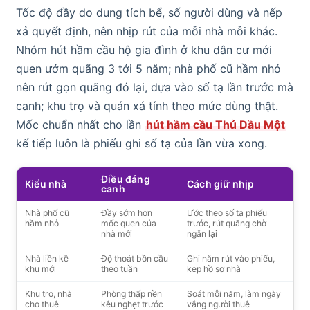
Tốc độ đầy do dung tích bể, số người dùng và nếp
xả quyết định, nên nhịp rút của mỗi nhà mỗi khác.
Nhóm hút hầm cầu hộ gia đình ở khu dân cư mới
quen ướm quãng 3 tới 5 năm; nhà phố cũ hầm nhỏ
nên rút gọn quãng đó lại, dựa vào số tạ lần trước mà
canh; khu trọ và quán xá tính theo mức dùng thật.
Mốc chuẩn nhất cho lần
hút hầm cầu Thủ Dầu Một
kế tiếp luôn là phiếu ghi số tạ của lần vừa xong.
Điều đáng
Kiểu nhà
Cách giữ nhịp
canh
Nhà phố cũ
Đầy sớm hơn
Ước theo số tạ phiếu
hầm nhỏ
mốc quen của
trước, rút quãng chờ
nhà mới
ngắn lại
Nhà liền kề
Độ thoát bồn cầu
Ghi năm rút vào phiếu,
khu mới
theo tuần
kẹp hồ sơ nhà
Khu trọ, nhà
Phòng thấp nền
Soát mỗi năm, làm ngày
cho thuê
kêu nghẹt trước
vắng người thuê