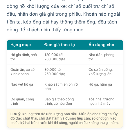
đồng hồ khối lượng của xe: chỉ số cuối trừ chỉ số
đầu, nhân đơn giá ghi trong phiếu. Khoản nào ngoài
tiền tạ, kéo ống dài hay thông thêm ống, đều tách
dòng để khách nhìn thấy từng mục.
Hạng mục
Đơn giá theo tạ
Áp dụng cho
Hộ gia đình, nhà
120.000 tới
Nhà dân, phòng
trọ
280.000đ/tạ
trọ
Quán ăn, cơ sở
80.000 tới
Cơ sở ăn uống,
kinh doanh
250.000đ/tạ
khối lượng lớn
Nạo vét hố ga
Khảo sát miễn phí rồi
Hố ga, hầm ga
báo
Cơ quan, công
Báo giá theo công
Tòa nhà, trường
trình
trình, có hóa đơn
học, nhà máy
Lưu ý:
khung trên để ước lượng ban đầu. Mức áp cho từng ca tùy
độ đặc chất thải, chỗ đặt hầm và đường tiếp cận; số chốt ghi vào
phiếu ký hai bên trước khi thi công, ngoài phiếu không thu gì thêm.