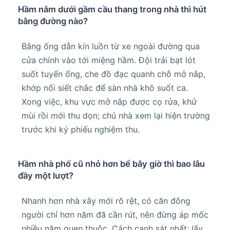
Hầm nằm dưới gầm cầu thang trong nhà thì hút
bằng đường nào?
Bằng ống dẫn kín luồn từ xe ngoài đường qua
cửa chính vào tới miệng hầm. Đội trải bạt lót
suốt tuyến ống, che đồ đạc quanh chỗ mở nắp,
khớp nối siết chắc để sàn nhà khô suốt ca.
Xong việc, khu vực mở nắp được cọ rửa, khử
mùi rồi mới thu dọn; chủ nhà xem lại hiện trường
trước khi ký phiếu nghiệm thu.
Hầm nhà phố cũ nhỏ hơn bể bây giờ thì bao lâu
đầy một lượt?
Nhanh hơn nhà xây mới rõ rệt, có căn đông
người chỉ hơn năm đã cần rút, nên đừng áp mốc
nhiều năm quen thuộc. Cách canh sát nhất: lấy