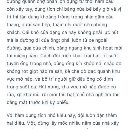
đường quanh chợ phần lớn dựng từ thời hầm cầu
còn xây tay, dung tích chỉ bằng nửa bể bây giờ và vị
trí thì tận dụng khoảng trống trong nhà: gầm cầu
thang, dưới sàn bếp, thậm chí dưới nền phòng
khách. Cái khó của dạng ca này không phải lực hút
mà là đường đi của ống: phải luồn từ xe ngoài
đường, qua cửa chính, băng ngang khu sinh hoạt mới
tới miệng hầm. Cách đội triển khai: trải bạt lót suốt
tuyến ống trong nhà, dùng ống kín khớp nối chắc để
không rớt giọt nào ra sàn, kê che đồ đạc quanh khu
vực mở nắp, và bố trí người giữ đầu ống cố định
trong suốt ca. Hút xong, khu vực mở nắp được cọ
rửa, xịt khử mùi rồi mới thu bạt, chủ nhà nghiệm thu
bằng mắt trước khi ký phiếu.
Với hầm dung tích nhỏ kiểu này, đội luôn dặn thêm
hai điều. Một, đừng lấy mốc nhiều năm của nhà xây