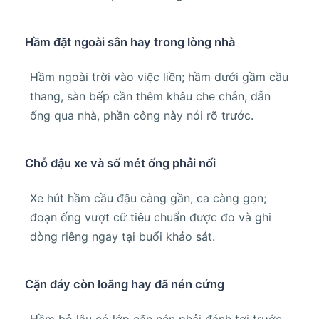
Hầm đặt ngoài sân hay trong lòng nhà
Hầm ngoài trời vào việc liền; hầm dưới gầm cầu
thang, sàn bếp cần thêm khâu che chắn, dẫn
ống qua nhà, phần công này nói rõ trước.
Chỗ đậu xe và số mét ống phải nối
Xe hút hầm cầu đậu càng gần, ca càng gọn;
đoạn ống vượt cữ tiêu chuẩn được đo và ghi
dòng riêng ngay tại buổi khảo sát.
Cặn đáy còn loãng hay đã nén cứng
Hầm bỏ lâu có lớp cặn nén phải đánh tơi trước