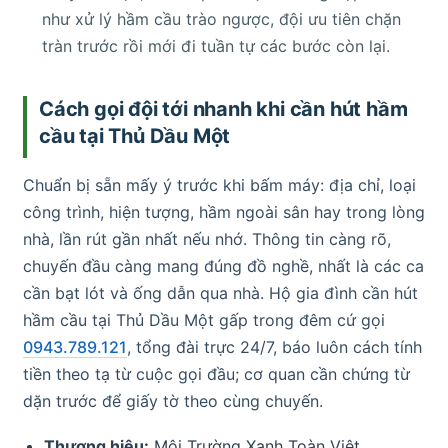
như xử lý hầm cầu trào ngược, đội ưu tiên chặn
tràn trước rồi mới đi tuần tự các bước còn lại.
Cách gọi đội tới nhanh khi cần hút hầm
cầu tại Thủ Dầu Một
Chuẩn bị sẵn mấy ý trước khi bấm máy: địa chỉ, loại
công trình, hiện tượng, hầm ngoài sân hay trong lòng
nhà, lần rút gần nhất nếu nhớ. Thông tin càng rõ,
chuyến đầu càng mang đúng đồ nghề, nhất là các ca
cần bạt lót và ống dẫn qua nhà. Hộ gia đình cần hút
hầm cầu tại Thủ Dầu Một gấp trong đêm cứ gọi
0943.789.121
, tổng đài trực 24/7, báo luôn cách tính
tiền theo tạ từ cuộc gọi đầu; cơ quan cần chứng từ
dặn trước để giấy tờ theo cùng chuyến.
Thương hiệu:
Môi Trường Xanh Toàn Việt