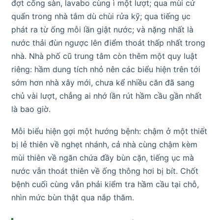
đợt cống sàn, lavabo cùng ì một lượt; qua mùi cứ
quẩn trong nhà tắm dù chùi rửa kỹ; qua tiếng ục
phát ra từ ống mỗi lần giật nước; và nặng nhất là
nước thải đùn ngược lên điểm thoát thấp nhất trong
nhà. Nhà phố cũ trung tâm còn thêm một quy luật
riêng: hầm dung tích nhỏ nên các biểu hiện trên tới
sớm hơn nhà xây mới, chưa kể nhiều căn đã sang
chủ vài lượt, chẳng ai nhớ lần rút hầm cầu gần nhất
là bao giờ.
Mỗi biểu hiện gợi một hướng bệnh: chậm ở một thiết
bị lẻ thiên về nghẹt nhánh, cả nhà cùng chậm kèm
mùi thiên về ngăn chứa đầy bùn cặn, tiếng ục mà
nước vẫn thoát thiên về ống thông hơi bị bít. Chốt
bệnh cuối cùng vẫn phải kiểm tra hầm cầu tại chỗ,
nhìn mức bùn thật qua nắp thăm.