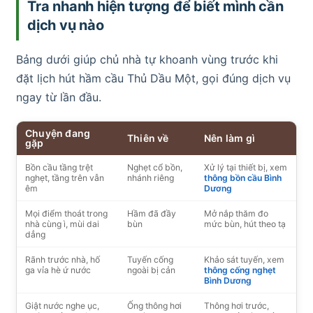
Tra nhanh hiện tượng để biết mình cần
dịch vụ nào
Bảng dưới giúp chủ nhà tự khoanh vùng trước khi
đặt lịch hút hầm cầu Thủ Dầu Một, gọi đúng dịch vụ
ngay từ lần đầu.
Chuyện đang
Thiên về
Nên làm gì
gặp
Bồn cầu tầng trệt
Nghẹt cổ bồn,
Xử lý tại thiết bị, xem
nghẹt, tầng trên vẫn
nhánh riêng
thông bồn cầu Bình
êm
Dương
Mọi điểm thoát trong
Hầm đã đầy
Mở nắp thăm đo
nhà cùng ì, mùi dai
bùn
mức bùn, hút theo tạ
dẳng
Rãnh trước nhà, hố
Tuyến cống
Khảo sát tuyến, xem
ga vỉa hè ứ nước
ngoài bị cản
thông cống nghẹt
Bình Dương
Giật nước nghe ục,
Ống thông hơi
Thông hơi trước,