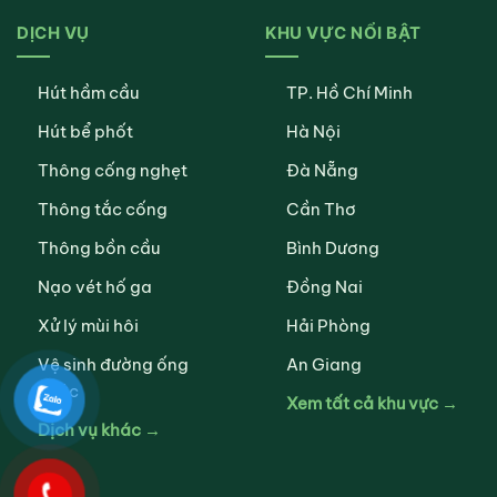
DỊCH VỤ
KHU VỰC NỔI BẬT
Hút hầm cầu
TP. Hồ Chí Minh
Hút bể phốt
Hà Nội
Thông cống nghẹt
Đà Nẵng
Thông tắc cống
Cần Thơ
Thông bồn cầu
Bình Dương
Nạo vét hố ga
Đồng Nai
Xử lý mùi hôi
Hải Phòng
Vệ sinh đường ống
An Giang
nước
Xem tất cả khu vực →
Dịch vụ khác →