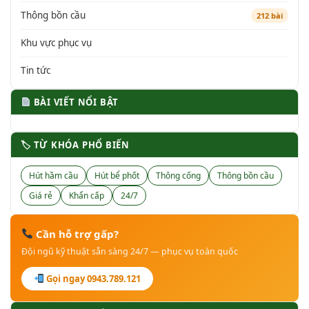
Thông bồn cầu
212 bài
Khu vực phục vụ
Tin tức
BÀI VIẾT NỔI BẬT
🏷 TỪ KHÓA PHỔ BIẾN
Hút hầm cầu
Hút bể phốt
Thông cống
Thông bồn cầu
Giá rẻ
Khẩn cấp
24/7
Cần hỗ trợ gấp?
Đội ngũ kỹ thuật sẵn sàng 24/7 — phục vụ toàn quốc
Gọi ngay 0943.789.121