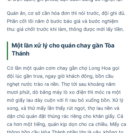
Quán ăn, cơ sở cần hóa đơn thì nói trước, đội ghi đủ.
Phần cốt lõi nằm ở bước báo giá và bước nghiệm
thu: giá chốt trước khi làm, thông được mới lấy tiền.
Một lần xử lý cho quán chay gần Tòa
Thánh
Có lần một quán cơm chay gần chợ Long Hoa gọi
đội lúc gần trưa, ngay giờ khách đông, bồn cầu
nghẹt nước trào ra nền. Thợ tới sau khoảng năm
mươi phút, dò bằng máy lò xo điện thì móc ra một
mớ giấy lau dày cuộn với ít rau bỏ xuống bồn. Xử lý
xong, xả thử mấy lần thấy rút ngọt, thợ lau nền và
dặn chủ quán đặt thùng rác riêng cho khăn giấy. Cả
ca hơn một tiếng, quán kịp dọn cho ca chiều. Mấy ca
thông bồn cầu Hòa Thành phần lớn là vậy, không to