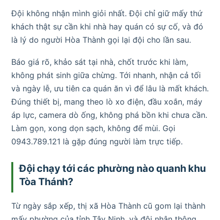
Đội không nhận mình giỏi nhất. Đội chỉ giữ mấy thứ
khách thật sự cần khi nhà hay quán có sự cố, và đó
là lý do người Hòa Thành gọi lại đội cho lần sau.
Báo giá rõ, khảo sát tại nhà, chốt trước khi làm,
không phát sinh giữa chừng. Tới nhanh, nhận cả tối
và ngày lễ, ưu tiên ca quán ăn vì để lâu là mất khách.
Đúng thiết bị, mang theo lò xo điện, đầu xoắn, máy
áp lực, camera dò ống, không phá bồn khi chưa cần.
Làm gọn, xong dọn sạch, không để mùi. Gọi
0943.789.121 là gặp đúng người làm trực tiếp.
Đội chạy tới các phường nào quanh khu
Tòa Thánh?
Từ ngày sắp xếp, thị xã Hòa Thành cũ gom lại thành
mấy phường của tỉnh Tây Ninh, và đội nhận thông