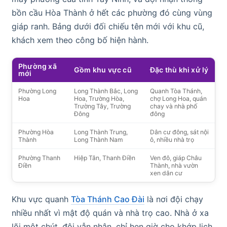
bồn cầu Hòa Thành ở hết các phường đó cùng vùng
giáp ranh. Bảng dưới đối chiếu tên mới với khu cũ,
khách xem theo công bố hiện hành.
Phường xã
Gồm khu vực cũ
Đặc thù khi xử lý
mới
Phường Long
Long Thành Bắc, Long
Quanh Tòa Thánh,
Hoa
Hoa, Trường Hòa,
chợ Long Hoa, quán
Trường Tây, Trường
chay và nhà phố
Đông
đông
Phường Hòa
Long Thành Trung,
Dân cư đông, sát nội
Thành
Long Thành Nam
ô, nhiều nhà trọ
Phường Thanh
Hiệp Tân, Thanh Điền
Ven đô, giáp Châu
Điền
Thành, nhà vườn
xen dân cư
Khu vực quanh
Tòa Thánh Cao Đài
là nơi đội chạy
nhiều nhất vì mật độ quán và nhà trọ cao. Nhà ở xa
lõi một chút, đội vẫn nhận, chỉ hẹn giờ cho khớp lịch