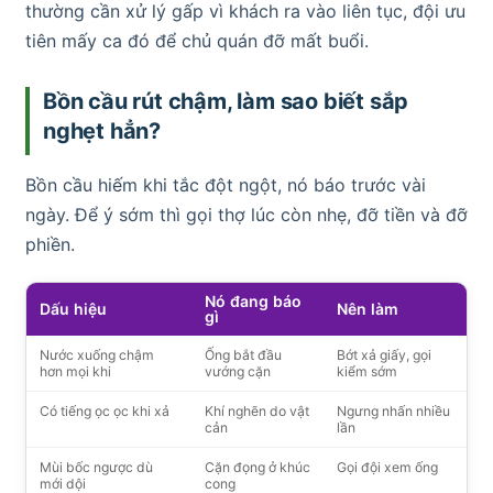
thường cần xử lý gấp vì khách ra vào liên tục, đội ưu
tiên mấy ca đó để chủ quán đỡ mất buổi.
Bồn cầu rút chậm, làm sao biết sắp
nghẹt hẳn?
Bồn cầu hiếm khi tắc đột ngột, nó báo trước vài
ngày. Để ý sớm thì gọi thợ lúc còn nhẹ, đỡ tiền và đỡ
phiền.
Nó đang báo
Dấu hiệu
Nên làm
gì
Nước xuống chậm
Ống bắt đầu
Bớt xả giấy, gọi
hơn mọi khi
vướng cặn
kiểm sớm
Có tiếng ọc ọc khi xả
Khí nghẽn do vật
Ngưng nhấn nhiều
cản
lần
Mùi bốc ngược dù
Cặn đọng ở khúc
Gọi đội xem ống
mới dội
cong