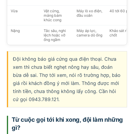
Vừa
Vật cứng,
Máy lò xo điện,
40 tới 60 phút
mảng bám
đầu xoắn
khúc cong
Nặng
Tắc sâu, nghi
Máy áp lực,
Khảo sát rồi
lệch hoặc vỡ
camera dò ống
chốt
ống ngầm
Đội không báo giá cứng qua điện thoại. Chưa
xem thì chưa biết nghẹt nông hay sâu, đoán
bừa dễ sai. Thợ tới xem, nói rõ trường hợp, báo
giá rồi khách đồng ý mới làm. Thông được mới
tính tiền, chưa thông không lấy công. Cần hỏi
cứ gọi 0943.789.121.
Từ cuộc gọi tới khi xong, đội làm những
gì?