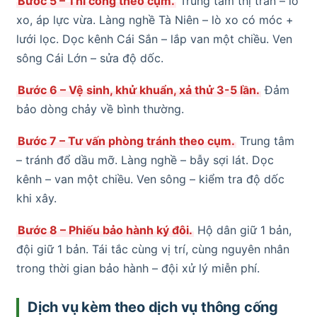
Bước 5 – Thi công theo cụm.
Trung tâm thị trấn – lò
xo, áp lực vừa. Làng nghề Tà Niên – lò xo có móc +
lưới lọc. Dọc kênh Cái Sắn – lắp van một chiều. Ven
sông Cái Lớn – sửa độ dốc.
Bước 6 – Vệ sinh, khử khuẩn, xả thử 3-5 lần.
Đảm
bảo dòng chảy về bình thường.
Bước 7 – Tư vấn phòng tránh theo cụm.
Trung tâm
– tránh đổ dầu mỡ. Làng nghề – bẫy sợi lát. Dọc
kênh – van một chiều. Ven sông – kiểm tra độ dốc
khi xây.
Bước 8 – Phiếu bảo hành ký đôi.
Hộ dân giữ 1 bản,
đội giữ 1 bản. Tái tắc cùng vị trí, cùng nguyên nhân
trong thời gian bảo hành – đội xử lý miễn phí.
Dịch vụ kèm theo dịch vụ thông cống