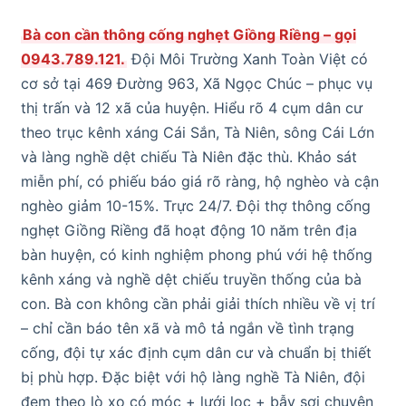
Bà con cần thông cống nghẹt Giồng Riềng – gọi
0943.789.121.
Đội Môi Trường Xanh Toàn Việt có
cơ sở tại 469 Đường 963, Xã Ngọc Chúc – phục vụ
thị trấn và 12 xã của huyện. Hiểu rõ 4 cụm dân cư
theo trục kênh xáng Cái Sắn, Tà Niên, sông Cái Lớn
và làng nghề dệt chiếu Tà Niên đặc thù. Khảo sát
miễn phí, có phiếu báo giá rõ ràng, hộ nghèo và cận
nghèo giảm 10-15%. Trực 24/7. Đội thợ thông cống
nghẹt Giồng Riềng đã hoạt động 10 năm trên địa
bàn huyện, có kinh nghiệm phong phú với hệ thống
kênh xáng và nghề dệt chiếu truyền thống của bà
con. Bà con không cần phải giải thích nhiều về vị trí
– chỉ cần báo tên xã và mô tả ngắn về tình trạng
cống, đội tự xác định cụm dân cư và chuẩn bị thiết
bị phù hợp. Đặc biệt với hộ làng nghề Tà Niên, đội
đem theo lò xo có móc + lưới lọc + bẫy sợi chuyên