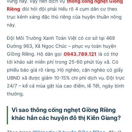
vùng này. Vậy nên dịch vụ
thông cống nghẹt Giồng
Riềng
đòi hỏi đội phải hiểu rõ 4 cụm dân cư theo
trục kênh xáng đặc thù riêng của huyện thuần nông
này.
Đội Môi Trường Xanh Toàn Việt có cơ sở tại 469
Đường 963, Xã Ngọc Chúc – phục vụ toàn huyện
Giồng Riềng. Hộ dân gọi
0943.789.121
là có thợ
tới khảo sát miễn phí trong 25-60 phút tùy xã. Có
phiếu báo giá rõ ràng. Hộ nghèo, cận nghèo có giấy
UBND xã được giảm 10-15% chi phí dịch vụ. Đội trực
24/7 – kể cả mùa gặt lúa cao điểm, lễ Tết, ngày bình
thường.
Vì sao thông cống nghẹt Giồng Riềng
khác hẳn các huyện đô thị Kiên Giang?