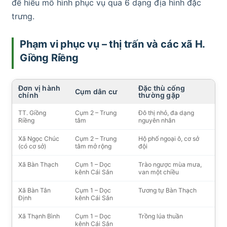
để hiểu mô hình phục vụ qua 6 dạng địa hình đặc
trưng.
Phạm vi phục vụ – thị trấn và các xã H.
Giồng Riềng
Đơn vị hành
Đặc thù cống
Cụm dân cư
chính
thường gặp
TT. Giồng
Cụm 2 – Trung
Đô thị nhỏ, đa dạng
Riềng
tâm
nguyên nhân
Xã Ngọc Chúc
Cụm 2 – Trung
Hộ phố ngoại ô, cơ sở
(có cơ sở)
tâm mở rộng
đội
Xã Bàn Thạch
Cụm 1 – Dọc
Trào ngược mùa mưa,
kênh Cái Sắn
van một chiều
Xã Bàn Tân
Cụm 1 – Dọc
Tương tự Bàn Thạch
Định
kênh Cái Sắn
Xã Thạnh Bình
Cụm 1 – Dọc
Trồng lúa thuần
kênh Cái Sắn