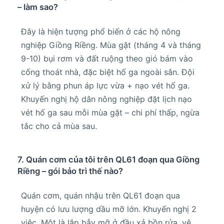
– làm sao?
Đây là hiện tượng phổ biến ở các hộ nông
nghiệp Giồng Riềng. Mùa gặt (tháng 4 và tháng
9-10) bụi rơm và đất ruộng theo gió bám vào
cống thoát nhà, đặc biệt hố ga ngoài sân. Đội
xử lý bằng phun áp lực vừa + nạo vét hố ga.
Khuyến nghị hộ dân nông nghiệp đặt lịch nạo
vét hố ga sau mỗi mùa gặt – chi phí thấp, ngừa
tắc cho cả mùa sau.
7. Quán cơm của tôi trên QL61 đoạn qua Giồng
Riềng – gói bảo trì thế nào?
Quán cơm, quán nhậu trên QL61 đoạn qua
huyện có lưu lượng dầu mỡ lớn. Khuyến nghị 2
việc. Một là lắp bẫy mỡ ở đầu xả bồn rửa, vệ