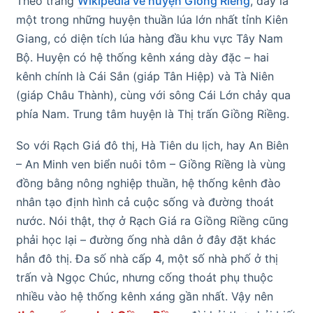
Theo trang
Wikipedia về huyện Giồng Riềng
, đây là
một trong những huyện thuần lúa lớn nhất tỉnh Kiên
Giang, có diện tích lúa hàng đầu khu vực Tây Nam
Bộ. Huyện có hệ thống kênh xáng dày đặc – hai
kênh chính là Cái Sắn (giáp Tân Hiệp) và Tà Niên
(giáp Châu Thành), cùng với sông Cái Lớn chảy qua
phía Nam. Trung tâm huyện là Thị trấn Giồng Riềng.
So với Rạch Giá đô thị, Hà Tiên du lịch, hay An Biên
– An Minh ven biển nuôi tôm – Giồng Riềng là vùng
đồng bằng nông nghiệp thuần, hệ thống kênh đào
nhân tạo định hình cả cuộc sống và đường thoát
nước. Nói thật, thợ ở Rạch Giá ra Giồng Riềng cũng
phải học lại – đường ống nhà dân ở đây đặt khác
hẳn đô thị. Đa số nhà cấp 4, một số nhà phố ở thị
trấn và Ngọc Chúc, nhưng cống thoát phụ thuộc
nhiều vào hệ thống kênh xáng gần nhất. Vậy nên