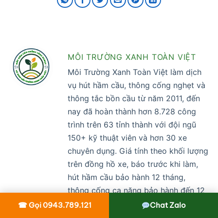
MÔI TRƯỜNG XANH TOÀN VIỆT
Môi Trường Xanh Toàn Việt làm dịch
vụ hút hầm cầu, thông cống nghẹt và
thông tắc bồn cầu từ năm 2011, đến
nay đã hoàn thành hơn 8.728 công
trình trên 63 tỉnh thành với đội ngũ
150+ kỹ thuật viên và hơn 30 xe
chuyên dụng. Giá tính theo khối lượng
trên đồng hồ xe, báo trước khi làm,
hút hầm cầu bảo hành 12 tháng,
thông cống ca nặng bảo hành đến 12
tháng theo phiếu. Nội dung đăng dưới
☎ Gọi 0943.789.121
Chat Zalo
tài khoản này do Ban nội dung công