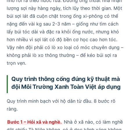
nhỏ rơi ra theo nước rửa. Đường ống thoát nhà nhận
lượng sợi này hàng ngày, tích lũy theo thời gian. Một
búi sợi lát đã cuộn chặt trong ống xi-phông có thể
nặng đến vài kg sau 2-3 năm – giống như tìm cách
lấy búi tóc dài và đặc ra khỏi ống nước, nhưng khó
hơn nhiều vì sợi lát có độ bền cơ học cao hơn tóc.
Vậy nên đội phải có lò xo loại có móc chuyên dụng –
không phải lò xo thông thường – để kéo búi sợi ra
trọn vẹn.
Quy trình thông cống đúng kỹ thuật mà
đội Môi Trường Xanh Toàn Việt áp dụng
Quy trình minh bạch với hộ dân từ đầu. 8 bước rõ
ràng.
Bước 1 – Hỏi xã và nghề.
Nhà ở xã nào, có làm nghề
dệt chiếu Tà Niên không, có ở dọc kênh xáng không.