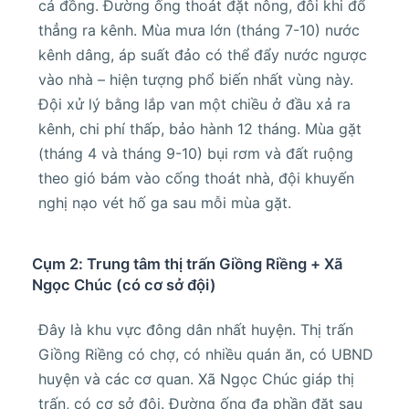
cá đồng. Đường ống thoát đặt nông, đôi khi đổ
thẳng ra kênh. Mùa mưa lớn (tháng 7-10) nước
kênh dâng, áp suất đảo có thể đẩy nước ngược
vào nhà – hiện tượng phổ biến nhất vùng này.
Đội xử lý bằng lắp van một chiều ở đầu xả ra
kênh, chi phí thấp, bảo hành 12 tháng. Mùa gặt
(tháng 4 và tháng 9-10) bụi rơm và đất ruộng
theo gió bám vào cống thoát nhà, đội khuyến
nghị nạo vét hố ga sau mỗi mùa gặt.
Cụm 2: Trung tâm thị trấn Giồng Riềng + Xã
Ngọc Chúc (có cơ sở đội)
Đây là khu vực đông dân nhất huyện. Thị trấn
Giồng Riềng có chợ, có nhiều quán ăn, có UBND
huyện và các cơ quan. Xã Ngọc Chúc giáp thị
trấn, có cơ sở đội. Đường ống đa phần đặt sau