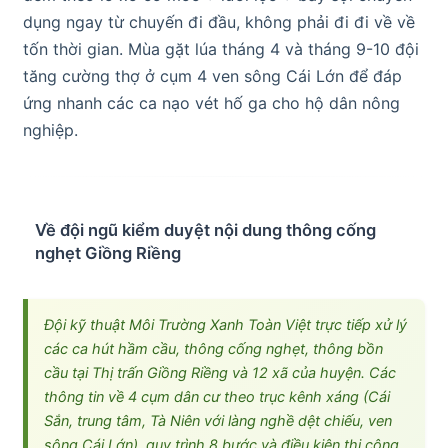
dụng ngay từ chuyến đi đầu, không phải đi đi về về
tốn thời gian. Mùa gặt lúa tháng 4 và tháng 9-10 đội
tăng cường thợ ở cụm 4 ven sông Cái Lớn để đáp
ứng nhanh các ca nạo vét hố ga cho hộ dân nông
nghiệp.
Về đội ngũ kiểm duyệt nội dung thông cống
nghẹt Giồng Riềng
Đội kỹ thuật Môi Trường Xanh Toàn Việt trực tiếp xử lý
các ca hút hầm cầu, thông cống nghẹt, thông bồn
cầu tại Thị trấn Giồng Riềng và 12 xã của huyện. Các
thông tin về 4 cụm dân cư theo trục kênh xáng (Cái
Sắn, trung tâm, Tà Niên với làng nghề dệt chiếu, ven
sông Cái Lớn), quy trình 8 bước và điều kiện thi công