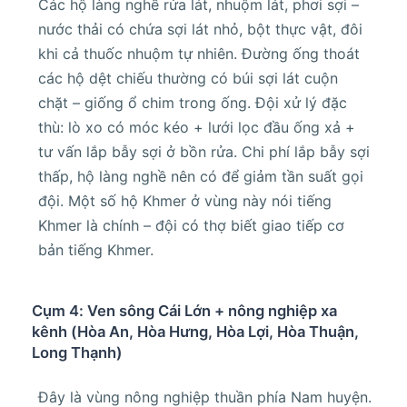
Các hộ làng nghề rửa lát, nhuộm lát, phơi sợi –
nước thải có chứa sợi lát nhỏ, bột thực vật, đôi
khi cả thuốc nhuộm tự nhiên. Đường ống thoát
các hộ dệt chiếu thường có búi sợi lát cuộn
chặt – giống ổ chim trong ống. Đội xử lý đặc
thù: lò xo có móc kéo + lưới lọc đầu ống xả +
tư vấn lắp bẫy sợi ở bồn rửa. Chi phí lắp bẫy sợi
thấp, hộ làng nghề nên có để giảm tần suất gọi
đội. Một số hộ Khmer ở vùng này nói tiếng
Khmer là chính – đội có thợ biết giao tiếp cơ
bản tiếng Khmer.
Cụm 4: Ven sông Cái Lớn + nông nghiệp xa
kênh (Hòa An, Hòa Hưng, Hòa Lợi, Hòa Thuận,
Long Thạnh)
Đây là vùng nông nghiệp thuần phía Nam huyện.