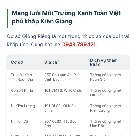
Mạng lưới Môi Trường Xanh Toàn Việt
phủ khắp Kiên Giang
Cơ sở Giồng Riềng là một trong 12 cơ sở của đội trải
khắp tỉnh. Cùng hotline
0943.789.121
.
Dịch vụ tham
Cơ sở
Địa chỉ
khảo
Trụ sở chính
357 Chu Văn An, P.
Thông cống nghẹt
TP. Rạch Giá
Vĩnh Lạc
Rạch Giá
Cơ sở TP. Hà
161 CMT8, P. Tô Châu
Thông cống nghẹt
Tiên
Hà Tiên
H. Kiên Lương
191 QL80, Xã Kiên
Thông cống nghẹt
Bình
Kiên Lương
H. Hòn Đất
207 QL80, TT. Sóc
Thông cống nghẹt
Sơn
Hòn Đất