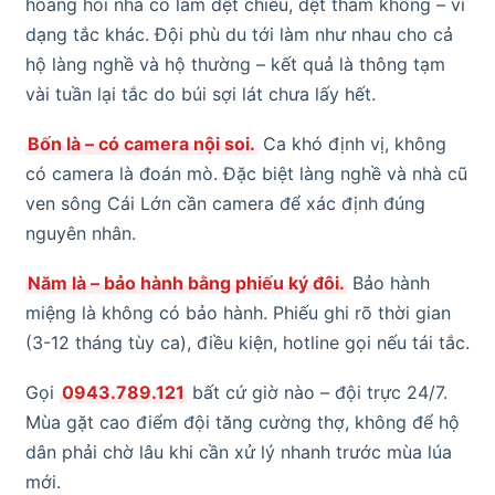
hoàng hỏi nhà có làm dệt chiếu, dệt thảm không – vì
dạng tắc khác. Đội phù du tới làm như nhau cho cả
hộ làng nghề và hộ thường – kết quả là thông tạm
vài tuần lại tắc do búi sợi lát chưa lấy hết.
Bốn là – có camera nội soi.
Ca khó định vị, không
có camera là đoán mò. Đặc biệt làng nghề và nhà cũ
ven sông Cái Lớn cần camera để xác định đúng
nguyên nhân.
Năm là – bảo hành bằng phiếu ký đôi.
Bảo hành
miệng là không có bảo hành. Phiếu ghi rõ thời gian
(3-12 tháng tùy ca), điều kiện, hotline gọi nếu tái tắc.
Gọi
0943.789.121
bất cứ giờ nào – đội trực 24/7.
Mùa gặt cao điểm đội tăng cường thợ, không để hộ
dân phải chờ lâu khi cần xử lý nhanh trước mùa lúa
mới.