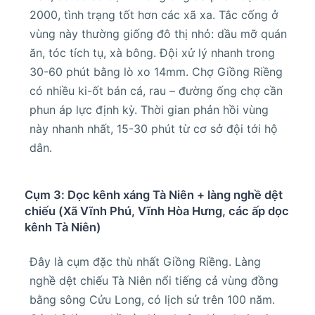
2000, tình trạng tốt hơn các xã xa. Tắc cống ở
vùng này thường giống đô thị nhỏ: dầu mỡ quán
ăn, tóc tích tụ, xà bông. Đội xử lý nhanh trong
30-60 phút bằng lò xo 14mm. Chợ Giồng Riềng
có nhiều ki-ốt bán cá, rau – đường ống chợ cần
phun áp lực định kỳ. Thời gian phản hồi vùng
này nhanh nhất, 15-30 phút từ cơ sở đội tới hộ
dân.
Cụm 3: Dọc kênh xáng Tà Niên + làng nghề dệt
chiếu (Xã Vĩnh Phú, Vĩnh Hòa Hưng, các ấp dọc
kênh Tà Niên)
Đây là cụm đặc thù nhất Giồng Riềng. Làng
nghề dệt chiếu Tà Niên nổi tiếng cả vùng đồng
bằng sông Cửu Long, có lịch sử trên 100 năm.