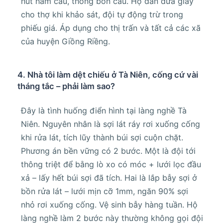
hút hầm cầu, thông bồn cầu. Hộ dân đưa giấy
cho thợ khi khảo sát, đội tự động trừ trong
phiếu giá. Áp dụng cho thị trấn và tất cả các xã
của huyện Giồng Riềng.
4. Nhà tôi làm dệt chiếu ở Tà Niên, cống cứ vài
tháng tắc – phải làm sao?
Đây là tình huống điển hình tại làng nghề Tà
Niên. Nguyên nhân là sợi lát ráy rơi xuống cống
khi rửa lát, tích lũy thành búi sợi cuộn chặt.
Phương án bền vững có 2 bước. Một là đội tới
thông triệt để bằng lò xo có móc + lưới lọc đầu
xả – lấy hết búi sợi đã tích. Hai là lắp bẫy sợi ở
bồn rửa lát – lưới mịn cỡ 1mm, ngăn 90% sợi
nhỏ rơi xuống cống. Vệ sinh bẫy hàng tuần. Hộ
làng nghề làm 2 bước này thường không gọi đội