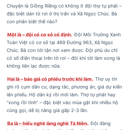
Chuyện là Giồng Riềng có không ít đội thợ tự phát –
đặc biệt dán tờ rơi ở thị trấn và Xã Ngọc Chúc. Bà
con phân biệt thế nào?
Một là – đội có cơ sở cố định.
Đội Môi Trường Xanh
Toàn Việt có cơ sở tại 469 Đường 963, Xã Ngọc
Chúc. Bà con tới tận nơi xem được. Đội phù du chỉ
có số điện thoại trên tờ rơi – đôi khi tới làm xong là
không liên lạc được nữa.
Hai là – báo giá có phiếu trước khi làm.
Thợ uy tín
ghi rõ cụm dân cư, dạng tắc, phương án, giá dự kiến
lên phiếu. Hộ dân ký rồi mới làm. Thợ tự phát hay
“xong rồi tính” – đặc biệt vào mùa gặt khi nhiều hộ
cùng gọi, dễ bị nâng giá gấp 2-3 lần.
Ba là – hiểu nghề làng nghề Tà Niên.
Đội đàng