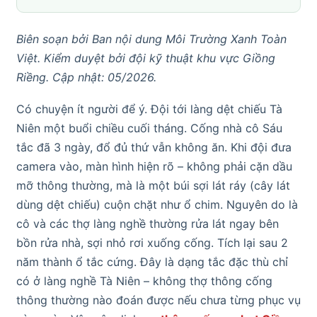
Biên soạn bởi Ban nội dung Môi Trường Xanh Toàn
Việt. Kiểm duyệt bởi đội kỹ thuật khu vực Giồng
Riềng. Cập nhật: 05/2026.
Có chuyện ít người để ý. Đội tới làng dệt chiếu Tà
Niên một buổi chiều cuối tháng. Cống nhà cô Sáu
tắc đã 3 ngày, đổ đủ thứ vẫn không ăn. Khi đội đưa
camera vào, màn hình hiện rõ – không phải cặn dầu
mỡ thông thường, mà là một búi sợi lát ráy (cây lát
dùng dệt chiếu) cuộn chặt như ổ chim. Nguyên do là
cô và các thợ làng nghề thường rửa lát ngay bên
bồn rửa nhà, sợi nhỏ rơi xuống cống. Tích lại sau 2
năm thành ổ tắc cứng. Đây là dạng tắc đặc thù chỉ
có ở làng nghề Tà Niên – không thợ thông cống
thông thường nào đoán được nếu chưa từng phục vụ