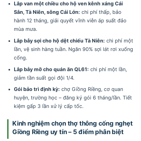
Lắp van một chiều cho hộ ven kênh xáng Cái
Sắn, Tà Niên, sông Cái Lớn:
chi phí thấp, bảo
hành 12 tháng, giải quyết vĩnh viễn áp suất đảo
mùa mưa.
Lắp bẫy sợi cho hộ dệt chiếu Tà Niên:
chi phí một
lần, vệ sinh hàng tuần. Ngăn 90% sợi lát rơi xuống
cống.
Lắp bẫy mỡ cho quán ăn QL61:
chi phí một lần,
giảm tần suất gọi đội 1/4.
Gói bảo trì định kỳ:
chợ Giồng Riềng, cơ quan
huyện, trường học – đăng ký gói 6 tháng/lần. Tiết
kiệm gấp 3 lần xử lý cấp tốc.
Kinh nghiệm chọn thợ thông cống nghẹt
Giồng Riềng uy tín – 5 điểm phân biệt