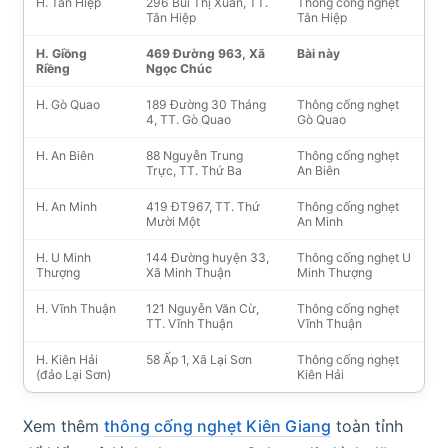
H. Tân Hiệp
296 Bùi Thị Xuân, TT.
Thông cống nghẹt
Tân Hiệp
Tân Hiệp
H. Giồng
469 Đường 963, Xã
Bài này
Riềng
Ngọc Chúc
H. Gò Quao
189 Đường 30 Tháng
Thông cống nghẹt
4, TT. Gò Quao
Gò Quao
H. An Biên
88 Nguyễn Trung
Thông cống nghẹt
Trực, TT. Thứ Ba
An Biên
H. An Minh
419 ĐT967, TT. Thứ
Thông cống nghẹt
Mười Một
An Minh
H. U Minh
144 Đường huyện 33,
Thông cống nghẹt U
Thượng
Xã Minh Thuận
Minh Thượng
H. Vĩnh Thuận
121 Nguyễn Văn Cừ,
Thông cống nghẹt
TT. Vĩnh Thuận
Vĩnh Thuận
H. Kiên Hải
58 Ấp 1, Xã Lại Sơn
Thông cống nghẹt
(đảo Lại Sơn)
Kiên Hải
Xem thêm
thông cống nghẹt Kiên Giang
toàn tỉnh