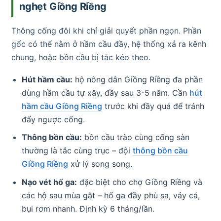
nghẹt Giồng Riềng
Thông cống đôi khi chỉ giải quyết phần ngọn. Phần
gốc có thể nằm ở hầm cầu đầy, hệ thống xả ra kênh
chung, hoặc bồn cầu bị tắc kéo theo.
Hút hầm cầu:
hộ nông dân Giồng Riềng đa phần
dùng hầm cầu tự xây, đầy sau 3-5 năm. Cần
hút
hầm cầu Giồng Riềng
trước khi đầy quá để tránh
đẩy ngược cống.
Thông bồn cầu:
bồn cầu trào cùng cống sàn
thường là tắc cùng trục – đội
thông bồn cầu
Giồng Riềng
xử lý song song.
Nạo vét hố ga:
đặc biệt cho chợ Giồng Riềng và
các hộ sau mùa gặt – hố ga đầy phù sa, vảy cá,
bụi rơm nhanh. Định kỳ 6 tháng/lần.