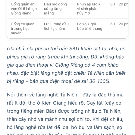
Cống quán ăn
Dầu mỡ đông
Phun áp lực +
60-120 phút
ven QL61 đoạn
cứng từng
vi sinh phân
Giồng Riềng
mảng
hủy mỡ
Cống cơ quan,
Lưu lượng đều,
Lò xo + gói
60-120 phút
trường học
tích tụ chậm
bảo trì 6 tháng
huyện
Ghi chú: chi phí cụ thể báo SAU khảo sát tại nhà, có
phiếu giá rõ ràng trước khi thi công. Đội không báo
giá qua điện thoại vì Giồng Riềng có 4 cụm khác
nhau, đặc biệt làng nghề dệt chiếu Tà Niên cần thiết
bị riêng – báo qua điện thoại dễ sai 30-100%.
Nói thêm về làng nghề Tà Niên – đây là đặc thù mà
rất ít đội thợ ở Kiên Giang hiểu rõ. Cây lát (cây cói
trong tiếng miền Bắc) được trồng nhiều ở Tà Niên,
thân cây nhỏ và mảnh như sợi chỉ to. Khi dệt chiếu,
hộ làng nghề rửa lát để loại bỏ bụi và làm sạch, sợi