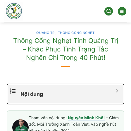
Bỏ
qua
nội
dung
QUẢNG TRỊ
,
THÔNG CỐNG NGHẸT
Thông Cống Nghẹt Tỉnh Quảng Trị
– Khắc Phục Tình Trạng Tắc
Nghẽn Chỉ Trong 40 Phút!
Nội dung
Tham vấn nội dung:
Nguyễn Minh Khôi
– Giám
đốc Môi Trường Xanh Toàn Việt, vào nghề hút
hầm cầu từ năm 2011.