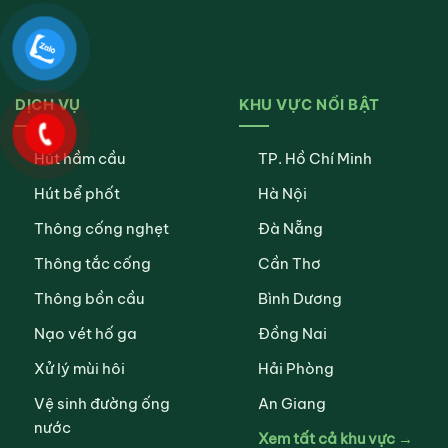
DỊCH VỤ
KHU VỰC NỔI BẬT
Hút hầm cầu
TP. Hồ Chí Minh
Hút bể phốt
Hà Nội
Thông cống nghẹt
Đà Nẵng
Thông tắc cống
Cần Thơ
Thông bồn cầu
Bình Dương
Nạo vét hố ga
Đồng Nai
Xử lý mùi hôi
Hải Phòng
Vệ sinh đường ống
An Giang
nước
Xem tất cả khu vực →