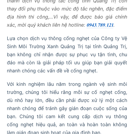
thành dịch vụ thông tắc cống tỉnh Quảng Trị còn
thay đổi phụ thuộc vào mức độ tắc nghẽn, đặc điểm
địa hình thi công,…Vì vậy, để được báo giá chính
xác, mời quý khách liên hệ hotline:
𝟎𝟗𝟒𝟑.𝟕𝟖𝟗.𝟏𝟐𝟏
.
Lựa chọn dịch vụ thông cống nghẹt của Công ty Vệ
Sinh Môi Trường Xanh Quảng Trị tại tỉnh Quảng Trị,
bạn không chỉ nhận được sự phục vụ tận tình, chu
đáo mà còn là giải pháp tối ưu giúp bạn giải quyết
nhanh chóng các vấn đề về cống nghẹt.
Với kinh nghiệm lâu năm trong ngành vệ sinh môi
trường, chúng tôi hiểu rằng mỗi sự cố nghẹt cống,
dù nhỏ hay lớn, đều cần phải được xử lý một cách
nhanh chóng để tránh gây gián đoạn cuộc sống của
bạn. Chúng tôi cam kết cung cấp dịch vụ thông
cống nghẹt hiệu quả, an toàn và hoàn toàn không
làm gián đoạn sinh hoạt của gia đình bạn.