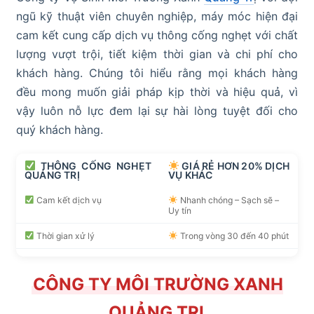
ngũ kỹ thuật viên chuyên nghiệp, máy móc hiện đại
cam kết cung cấp dịch vụ thông cống nghẹt với chất
lượng vượt trội, tiết kiệm thời gian và chi phí cho
khách hàng. Chúng tôi hiểu rằng mọi khách hàng
đều mong muốn giải pháp kịp thời và hiệu quả, vì
vậy luôn nỗ lực đem lại sự hài lòng tuyệt đối cho
quý khách hàng.
THÔNG CỐNG NGHẸT
GIÁ RẺ HƠN 20% DỊCH
QUẢNG TRỊ
VỤ KHÁC
Cam kết dịch vụ
Nhanh chóng – Sạch sẽ –
Uy tín
Thời gian xử lý
Trong vòng 30 đến 40 phút
Vệ sinh nhanh 24/7
Phục vụ khách hàng
24/24h
CÔNG TY MÔI TRƯỜNG XANH
Tư vấn miễn phí
Gọi số:
𝟎𝟗𝟒𝟑.𝟕𝟖𝟗.𝟏𝟐𝟏
QUẢNG TRỊ