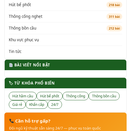
Hút bể phốt
218 bài
Thông cống nghẹt
311 bài
Thông bồn cầu
212 bài
Khu vực phục vụ
Tin tức
BÀI VIẾT NỔI BẬT
🏷 TỪ KHÓA PHỔ BIẾN
Hút hầm cầu
Hút bể phốt
Thông cống
Thông bồn cầu
Giá rẻ
Khẩn cấp
24/7
Cần hỗ trợ gấp?
Đội ngũ kỹ thuật sẵn sàng 24/7 — phục vụ toàn quốc