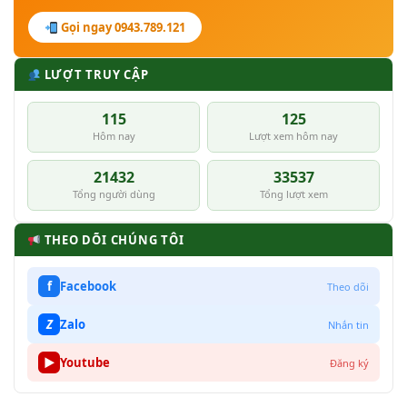
Gọi ngay 0943.789.121
LƯỢT TRUY CẬP
115
125
Hôm nay
Lượt xem hôm nay
21432
33537
Tổng người dùng
Tổng lượt xem
THEO DÕI CHÚNG TÔI
f
Facebook
Theo dõi
Z
Zalo
Nhắn tin
▶
Youtube
Đăng ký