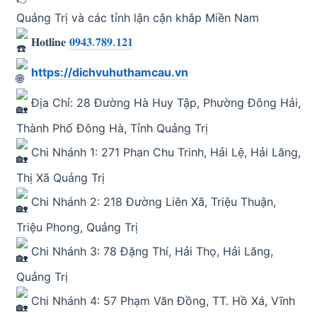
Quảng Trị và các tỉnh lận cận khắp Miền Nam
𝐇𝐨𝐭𝐥𝐢𝐧𝐞
𝟎𝟗𝟒𝟑.𝟕𝟖𝟗.𝟏𝟐𝟏
https://dichvuhuthamcau.vn
Địa Chỉ: 28 Đường Hà Huy Tập, Phường Đông Hải,
Thành Phố Đông Hà, Tỉnh Quảng Trị
Chi Nhánh 1: 271 Phan Chu Trinh, Hải Lệ, Hải Lăng,
Thị Xã Quảng Trị
Chi Nhánh 2: 218 Đường Liên Xã, Triệu Thuận,
Triệu Phong, Quảng Trị
Chi Nhánh 3: 78 Đặng Thí, Hải Thọ, Hải Lăng,
Quảng Trị
Chi Nhánh 4: 57 Phạm Văn Đồng, TT. Hồ Xá, Vĩnh