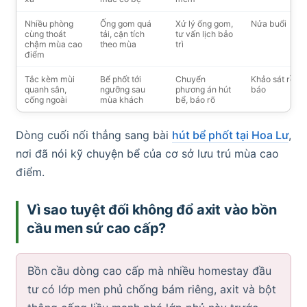
Nhiều phòng
Ống gom quá
Xử lý ống gom,
Nửa buổi
cùng thoát
tải, cặn tích
tư vấn lịch bảo
chậm mùa cao
theo mùa
trì
điểm
Tắc kèm mùi
Bể phốt tới
Chuyển
Khảo sát rồi
quanh sân,
ngưỡng sau
phương án hút
báo
cống ngoài
mùa khách
bể, báo rõ
Dòng cuối nối thẳng sang bài
hút bể phốt tại Hoa Lư
,
nơi đã nói kỹ chuyện bể của cơ sở lưu trú mùa cao
điểm.
Vì sao tuyệt đối không đổ axit vào bồn
cầu men sứ cao cấp?
Bồn cầu dòng cao cấp mà nhiều homestay đầu
tư có lớp men phủ chống bám riêng, axit và bột