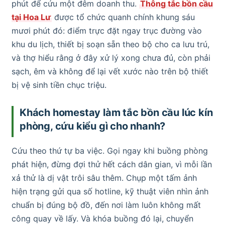
phút để cứu một đêm doanh thu.
Thông tắc bồn cầu
tại Hoa Lư
được tổ chức quanh chính khung sáu
mươi phút đó: điểm trực đặt ngay trục đường vào
khu du lịch, thiết bị soạn sẵn theo bộ cho ca lưu trú,
và thợ hiểu rằng ở đây xử lý xong chưa đủ, còn phải
sạch, êm và không để lại vết xước nào trên bộ thiết
bị vệ sinh tiền chục triệu.
Khách homestay làm tắc bồn cầu lúc kín
phòng, cứu kiểu gì cho nhanh?
Cứu theo thứ tự ba việc. Gọi ngay khi buồng phòng
phát hiện, đừng đợi thử hết cách dân gian, vì mỗi lần
xả thử là dị vật trôi sâu thêm. Chụp một tấm ảnh
hiện trạng gửi qua số hotline, kỹ thuật viên nhìn ảnh
chuẩn bị đúng bộ đồ, đến nơi làm luôn không mất
công quay về lấy. Và khóa buồng đó lại, chuyển