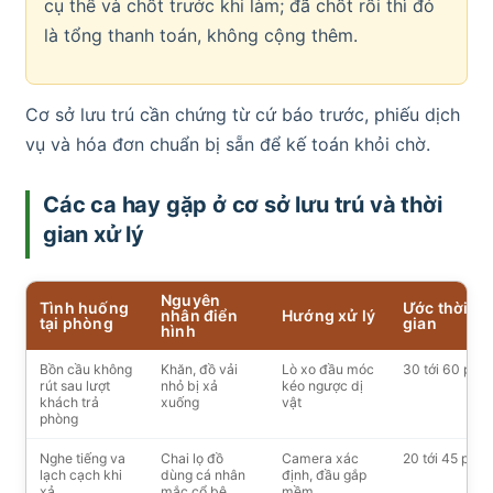
cụ thể và chốt trước khi làm; đã chốt rồi thì đó
là tổng thanh toán, không cộng thêm.
Cơ sở lưu trú cần chứng từ cứ báo trước, phiếu dịch
vụ và hóa đơn chuẩn bị sẵn để kế toán khỏi chờ.
Các ca hay gặp ở cơ sở lưu trú và thời
gian xử lý
Nguyên
Tình huống
Ước thời
nhân điển
Hướng xử lý
tại phòng
gian
hình
Bồn cầu không
Khăn, đồ vải
Lò xo đầu móc
30 tới 60 phút
rút sau lượt
nhỏ bị xả
kéo ngược dị
khách trả
xuống
vật
phòng
Nghe tiếng va
Chai lọ đồ
Camera xác
20 tới 45 phút
lạch cạch khi
dùng cá nhân
định, đầu gắp
xả
mắc cổ bệ
mềm