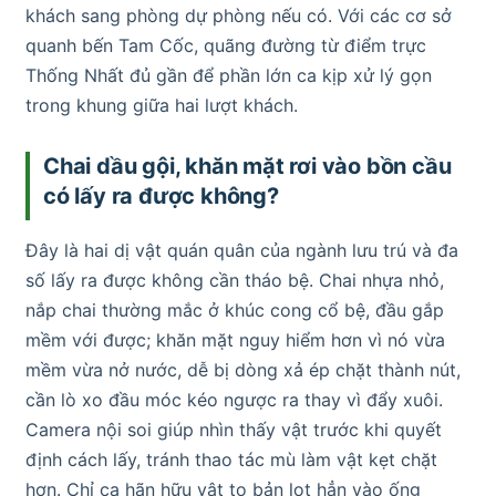
khách sang phòng dự phòng nếu có. Với các cơ sở
quanh bến Tam Cốc, quãng đường từ điểm trực
Thống Nhất đủ gần để phần lớn ca kịp xử lý gọn
trong khung giữa hai lượt khách.
Chai dầu gội, khăn mặt rơi vào bồn cầu
có lấy ra được không?
Đây là hai dị vật quán quân của ngành lưu trú và đa
số lấy ra được không cần tháo bệ. Chai nhựa nhỏ,
nắp chai thường mắc ở khúc cong cổ bệ, đầu gắp
mềm với được; khăn mặt nguy hiểm hơn vì nó vừa
mềm vừa nở nước, dễ bị dòng xả ép chặt thành nút,
cần lò xo đầu móc kéo ngược ra thay vì đẩy xuôi.
Camera nội soi giúp nhìn thấy vật trước khi quyết
định cách lấy, tránh thao tác mù làm vật kẹt chặt
hơn. Chỉ ca hãn hữu vật to bản lọt hẳn vào ống