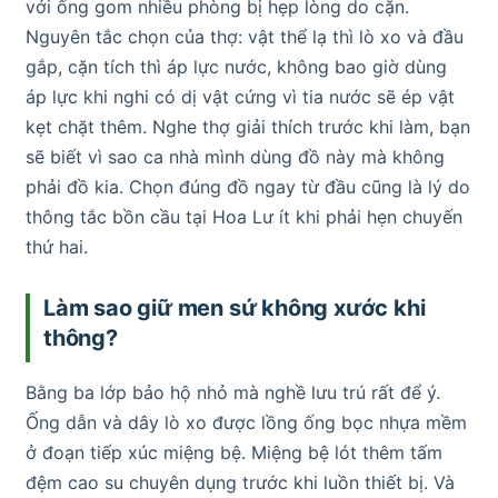
với ống gom nhiều phòng bị hẹp lòng do cặn.
Nguyên tắc chọn của thợ: vật thể lạ thì lò xo và đầu
gắp, cặn tích thì áp lực nước, không bao giờ dùng
áp lực khi nghi có dị vật cứng vì tia nước sẽ ép vật
kẹt chặt thêm. Nghe thợ giải thích trước khi làm, bạn
sẽ biết vì sao ca nhà mình dùng đồ này mà không
phải đồ kia. Chọn đúng đồ ngay từ đầu cũng là lý do
thông tắc bồn cầu tại Hoa Lư ít khi phải hẹn chuyến
thứ hai.
Làm sao giữ men sứ không xước khi
thông?
Bằng ba lớp bảo hộ nhỏ mà nghề lưu trú rất để ý.
Ống dẫn và dây lò xo được lồng ống bọc nhựa mềm
ở đoạn tiếp xúc miệng bệ. Miệng bệ lót thêm tấm
đệm cao su chuyên dụng trước khi luồn thiết bị. Và