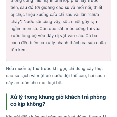
thông cống liều mạnh phá lớp phủ này trước
tiên, sau đó tới gioăng cao su và mối nối; thiết
bị chục triệu xuống cấp chỉ sau vài lần “chữa
cháy”. Nước sôi cũng vậy, sốc nhiệt gây rạn
ngầm men sứ. Còn que sắt, móc cứng thì vừa
xước lòng bệ vừa đẩy dị vật vào sâu. Cả ba
cách đều biến ca xử lý nhanh thành ca sửa chữa
tốn kém.
Nếu muốn tự thử trước khi gọi, chỉ dùng cây thụt
cao su sạch và một xô nước dội thế cao, hai cách
này an toàn cho mọi loại bệ.
Xử lý trong khung giờ khách trả phòng
có kịp không?
Kịp với điều kiện gọi sớm và mô tả đúng. Khung 11