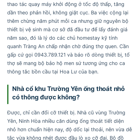
thao tác quay máy khởi động ở tốc độ thấp, tăng
dần theo phản hồi, không giật cục. Ba việc cộng lại
thêm chừng năm phút mỗi ca nhưng giữ nguyên bộ
thiết bị vệ sinh mà cơ sở đã đầu tư để lấy đánh giá
năm sao, đó là lý do các chủ homestay kỹ tính
quanh Tràng An chấp nhận chờ đúng thợ quen. Cần
gấp cứ gọi 0943.789.121 và báo rõ dòng thiết bị, tổ
thợ sẽ mang bộ bảo hộ men sứ tương ứng cho ca
thông tắc bồn cầu tại Hoa Lư của bạn.
Nhà cổ khu Trường Yên ống thoát nhỏ
có thông được không?
Được, chỉ cần đổi cỡ thiết bị. Nhà cũ vùng Trường
Yên, Ninh Hòa nhiều căn dùng ống thoát tiết diện
nhỏ hơn chuẩn hiện nay, độ dốc lại thoải, nên vừa dễ
tắc vừa không nhét được đầu lò xo cỡ đại. Bộ đồ