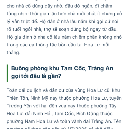
cho nhà cổ dùng dây nhỏ, đầu dò ngắn, đi chậm
từng nhịp; thời gian lâu hơn nhà mới chút ít nhưng xử
lý vẫn triệt để. Hộ dân ở nhà lâu năm khi gọi cứ nói
rõ tuổi ngôi nhà, thợ sẽ soạn đúng bộ ngay từ đầu.
Hộ gia đình ở nhà cổ lâu năm chiếm phần không nhỏ
trong các ca thông tắc bồn cầu tại Hoa Lư mỗi
tháng.
Buồng phòng khu Tam Cốc, Tràng An
gọi tới đâu là gần?
Toàn dải du lịch và dân cư của vùng Hoa Lư cũ: khu
Thiên Tôn, Ninh Mỹ nay thuộc phường Hoa Lư, tuyến
Trường Yên với hai đền vua nay thuộc phường Tây
Hoa Lư, dải Ninh Hải, Tam Cốc, Bích Động thuộc
phường Nam Hoa Lư và toàn vành đai Tràng An. Tên
phường xã theo sắp xếp từ 1/7/2025 có thể điều