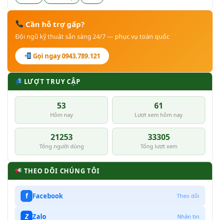
Cần hỗ trợ gấp?
Đội ngũ kỹ thuật sẵn sàng 24/7 — phục vụ toàn quốc
Gọi ngay 0943.789.121
LƯỢT TRUY CẬP
53
61
Hôm nay
Lượt xem hôm nay
21253
33305
Tổng người dùng
Tổng lượt xem
THEO DÕI CHÚNG TÔI
f
Facebook
Theo dõi
Z
Zalo
Nhắn tin