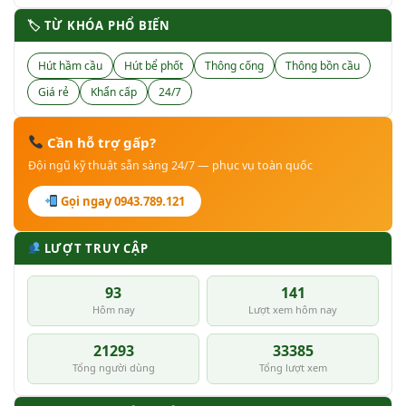
🏷 TỪ KHÓA PHỔ BIẾN
Hút hầm cầu
Hút bể phốt
Thông cống
Thông bồn cầu
Giá rẻ
Khẩn cấp
24/7
Cần hỗ trợ gấp?
Đội ngũ kỹ thuật sẵn sàng 24/7 — phục vụ toàn quốc
Gọi ngay 0943.789.121
LƯỢT TRUY CẬP
93
141
Hôm nay
Lượt xem hôm nay
21293
33385
Tổng người dùng
Tổng lượt xem