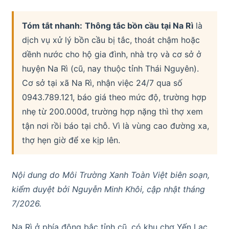
Tóm tắt nhanh:
Thông tắc bồn cầu tại Na Rì
là
dịch vụ xử lý bồn cầu bị tắc, thoát chậm hoặc
dềnh nước cho hộ gia đình, nhà trọ và cơ sở ở
huyện Na Rì (cũ, nay thuộc tỉnh Thái Nguyên).
Cơ sở tại xã Na Rì, nhận việc 24/7 qua số
0943.789.121, báo giá theo mức độ, trường hợp
nhẹ từ 200.000đ, trường hợp nặng thì thợ xem
tận nơi rồi báo tại chỗ. Vì là vùng cao đường xa,
thợ hẹn giờ để xe kịp lên.
Nội dung do Môi Trường Xanh Toàn Việt biên soạn,
kiểm duyệt bởi Nguyễn Minh Khôi, cập nhật tháng
7/2026.
Na Rì ở phía đông bắc tỉnh cũ, có khu chợ Yến Lạc