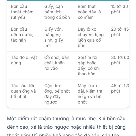
Bồn cầu
Giấy, cặn
Bơm thụt
15 tới 30
thoát chậm,
bám tích
hoặc dây lò
phút
rút yếu
trong cổ bồn
xo mềm
Bồn cầu
Giấy vón,
Dây lò xo
20 tới 45
dềnh nước,
băng vệ
chuyên dụng
phút
tắc hẳn
sinh, giấy
luồn qua cổ
ướt
bồn
Tắc do dị vật
Đồ chơi, bàn
Soi tìm rồi
30 tới 60
cứng
chải, khăn
gắp hoặc
phút
rơi vào
đẩy, có khi
tháo bồn
Tắc sâu, liên
Cặn dưới
Máy lò xo
45 tới 120
quan ống và
ống, bể phốt
dài, kiểm tra
phút
bể phốt
đầy đẩy
hố ga và bể
ngược
phốt
Một điểm rút chậm thường là mức nhẹ. Khi bồn cầu
dềnh cao, xả là trào ngược hoặc nhiều thiết bị cùng
thoát kém thì nhiều khả năng tắc đã sâu, cần thợ