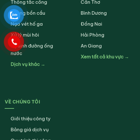
Thông tắc cống
Cần Thơ
Thông bồn cầu
Bình Dương
Nạo vét hố ga
Đồng Nai
Xử lý mùi hôi
Hải Phòng
Vệ sinh đường ống
An Giang
nước
Xem tất cả khu vực →
Dịch vụ khác →
VỀ CHÚNG TÔI
Giới thiệu công ty
Bảng giá dịch vụ