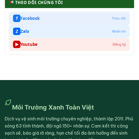
THEO DÕI CHÚNG TÔI
f
Facebook
Theo dõi
Z
Zalo
Nhắn tin
▶
Youtube
Đăng ký
Môi Trường Xanh Toàn Việt
Dịch vụ vệ sinh môi trường chuyên nghiệp, thành lập 2011. Phủ
sóng 63 tỉnh thành, đội ngũ 150+ nhân sự. Cam kết thi công
sạch sẽ, báo giá rõ ràng, hạn chế tối đa ảnh hưởng đến sinh