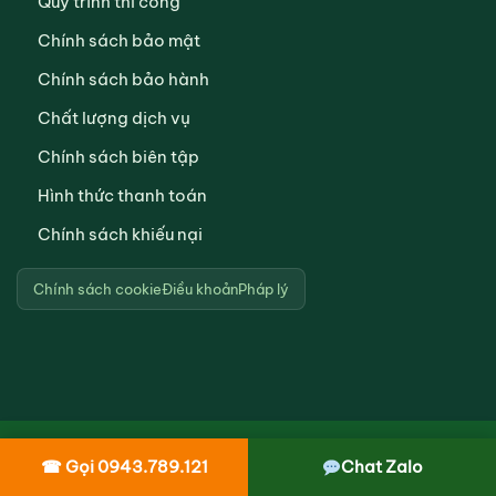
Quy trình thi công
Chính sách bảo mật
Chính sách bảo hành
Chất lượng dịch vụ
Chính sách biên tập
Hình thức thanh toán
Chính sách khiếu nại
Chính sách cookie
Điều khoản
Pháp lý
© 2011–2026
Môi Trường Xanh Toàn Việt
— dichvuhuthamcau.vn
☎ Gọi 0943.789.121
Chat Zalo