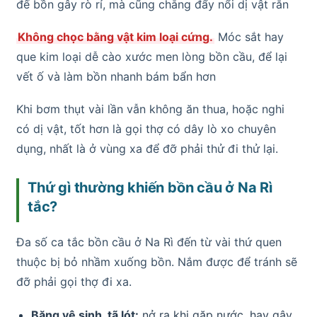
đế bồn gây rò rỉ, mà cũng chẳng đẩy nổi dị vật rắn
Không chọc bằng vật kim loại cứng.
Móc sắt hay
que kim loại dễ cào xước men lòng bồn cầu, để lại
vết ố và làm bồn nhanh bám bẩn hơn
Khi bơm thụt vài lần vẫn không ăn thua, hoặc nghi
có dị vật, tốt hơn là gọi thợ có dây lò xo chuyên
dụng, nhất là ở vùng xa để đỡ phải thử đi thử lại.
Thứ gì thường khiến bồn cầu ở Na Rì
tắc?
Đa số ca tắc bồn cầu ở Na Rì đến từ vài thứ quen
thuộc bị bỏ nhầm xuống bồn. Nắm được để tránh sẽ
đỡ phải gọi thợ đi xa.
Băng vệ sinh, tã lót:
nở ra khi gặp nước, hay gây