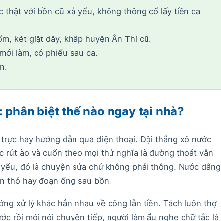
c thật với bồn cũ xả yếu, không thông cố lấy tiền ca
m, két giật dây, khắp huyện Ân Thi cũ.
mới làm, có phiếu sau ca.
n.
: phân biệt thế nào ngay tại nhà?
trực hay hướng dẫn qua điện thoại. Dội thẳng xô nước
ớc rút ào và cuốn theo mọi thứ nghĩa là đường thoát vẫn
ã yếu, đó là chuyện sửa chứ không phải thông. Nước dâng
con thỏ hay đoạn ống sau bồn.
ớng xử lý khác hẳn nhau về công lẫn tiền. Tách luôn thợ
rước rồi mới nói chuyện tiếp, người làm ẩu nghe chữ tắc là