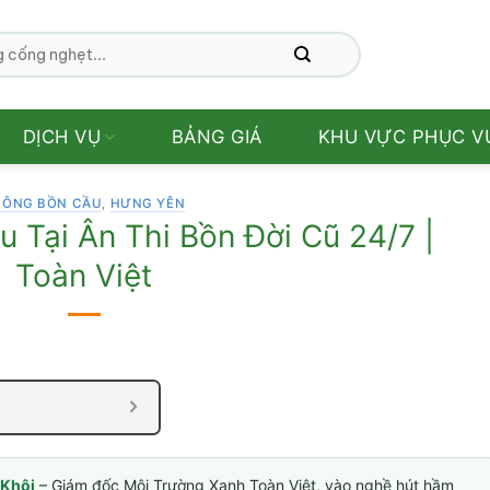
DỊCH VỤ
BẢNG GIÁ
KHU VỰC PHỤC V
HÔNG BỒN CẦU
,
HƯNG YÊN
 Tại Ân Thi Bồn Đời Cũ 24/7 |
Toàn Việt
Khôi
– Giám đốc Môi Trường Xanh Toàn Việt, vào nghề hút hầm