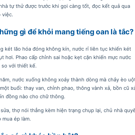
nhà tự thử được trước khi gọi càng tốt, đọc kết quả qua
 việc.
hững gì để khỏi mang tiếng oan là tắc?
g két lão hóa đóng không kín, nước rỉ liên tục khiến két
ụt hơi. Phao cấp chỉnh sai hoặc kẹt cặn khiến mực nước
 so với thiết kế.
âu năm, nước xuống không xoáy thành dòng mà chảy èo uộ
 một buổi: thay van, chỉnh phao, thông vành xả, bồn cũ x
ốn đồng nào cho chữ thông.
sửa, thợ nói thẳng kèm hiện trạng chụp lại, chủ nhà quy
p mua ép làm.