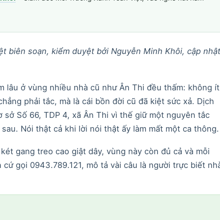
t biên soạn, kiểm duyệt bởi Nguyễn Minh Khôi, cập nhậ
m lâu ở vùng nhiều nhà cũ như Ân Thi đều thấm: không ít
hẳng phải tắc, mà là cái bồn đời cũ đã kiệt sức xả. Dịch
 sở Số 66, TDP 4, xã Ân Thi vì thế giữ một nguyên tắc
sau. Nói thật cả khi lời nói thật ấy làm mất một ca thông.
két gang treo cao giật dây, vùng này còn đủ cả và mỗi
 cứ gọi 0943.789.121, mô tả vài câu là người trực biết nh