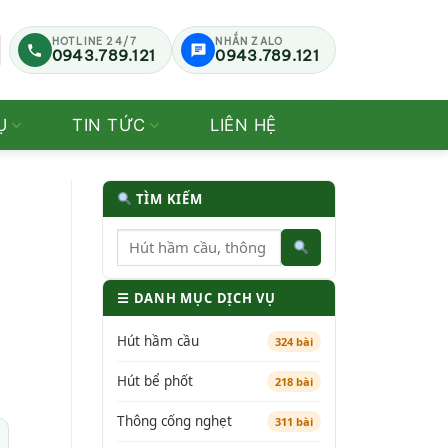
HOTLINE 24/7
NHẮN ZALO
0943.789.121
0943.789.121
Ụ
TIN TỨC
LIÊN HỆ
TÌM KIẾM
☰ DANH MỤC DỊCH VỤ
Hút hầm cầu
324 bài
Hút bể phốt
218 bài
Thông cống nghẹt
311 bài