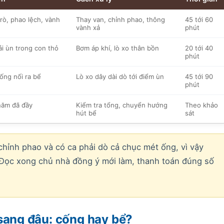
rò, phao lệch, vành
Thay van, chỉnh phao, thông
45 tới 60
vành xả
phút
ải ùn trong con thỏ
Bơm áp khí, lò xo thân bồn
20 tới 40
phút
ng nối ra bể
Lò xo dây dài dò tới điểm ùn
45 tới 90
phút
năm đã đầy
Kiểm tra tổng, chuyển hướng
Theo khảo
hút bể
sát
 chỉnh phao và có ca phải dò cả chục mét ống, vì vậy
. Đọc xong chủ nhà đồng ý mới làm, thanh toán đúng số
 sang đâu: cống hay bể?