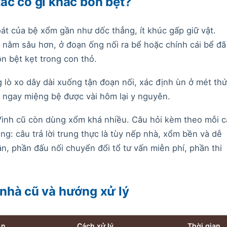
ắc có gì khác bồn bệt?
át của bệ xổm gần như dốc thẳng, ít khúc gấp giữ vật.
 nằm sâu hơn, ở đoạn ống nối ra bể hoặc chính cái bể đã
ồn bệt kẹt trong con thỏ.
g lò xo dây dài xuống tận đoạn nối, xác định ùn ở mét thứ
g ngay miệng bệ được vài hôm lại y nguyên.
inh cũ còn dùng xổm khá nhiều. Câu hỏi kèm theo mỗi c
g: câu trả lời trung thực là tùy nếp nhà, xổm bền và dễ
ân, phần đấu nối chuyển đổi tổ tư vấn miễn phí, phần thi
nhà cũ và hướng xử lý
ân
Cách xử lý
Thời gian