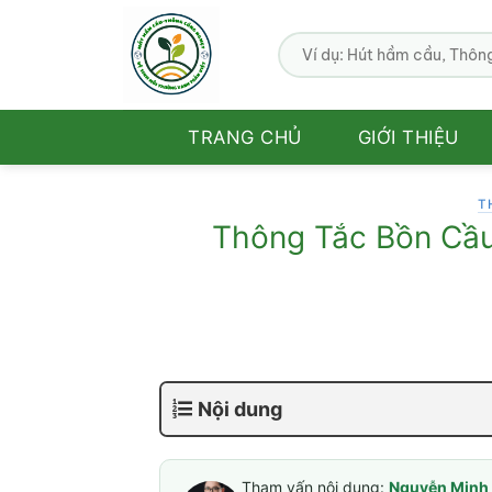
Bỏ
qua
nội
dung
TRANG CHỦ
GIỚI THIỆU
T
Thông Tắc Bồn Cầu
Nội dung
Tham vấn nội dung:
Nguyễn Minh 