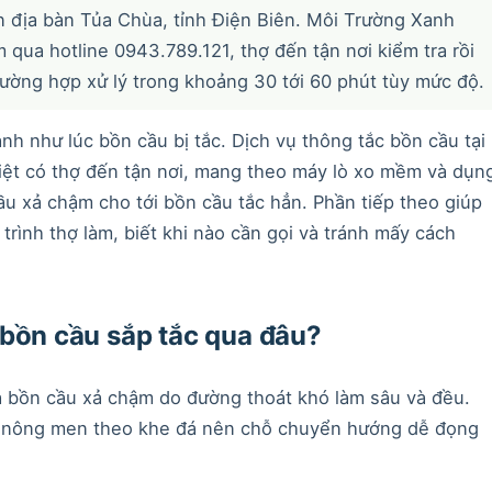
ên địa bàn Tủa Chùa, tỉnh Điện Biên. Môi Trường Xanh
 qua hotline 0943.789.121, thợ đến tận nơi kiểm tra rồi
trường hợp xử lý trong khoảng 30 tới 60 phút tùy mức độ.
anh như lúc bồn cầu bị tắc. Dịch vụ thông tắc bồn cầu tại
ệt có thợ đến tận nơi, mang theo máy lò xo mềm và dụn
u xả chậm cho tới bồn cầu tắc hẳn. Phần tiếp theo giúp
trình thợ làm, biết khi nào cần gọi và tránh mấy cách
 bồn cầu sắp tắc qua đâu?
là bồn cầu xả chậm do đường thoát khó làm sâu và đều.
n nông men theo khe đá nên chỗ chuyển hướng dễ đọng