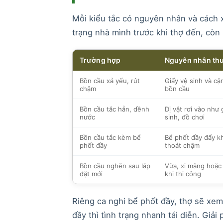
Mỗi kiểu tắc có nguyên nhân và cách x
trạng nhà mình trước khi thợ đến, còn 
Trường hợp
Nguyên nhân th
Bồn cầu xả yếu, rút
Giấy vệ sinh và cặ
chậm
bồn cầu
Bồn cầu tắc hẳn, dềnh
Dị vật rơi vào như 
nước
sinh, đồ chơi
Bồn cầu tắc kèm bể
Bể phốt đầy đẩy k
phốt đầy
thoát chậm
Bồn cầu nghẽn sau lắp
Vữa, xi măng hoặc 
đặt mới
khi thi công
Riêng ca nghi bể phốt đầy, thợ sẽ xem
đầy thì tình trạng nhanh tái diễn. Giải