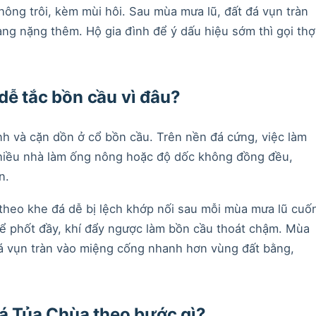
ông trôi, kèm mùi hôi. Sau mùa mưa lũ, đất đá vụn tràn
ạng nặng thêm. Hộ gia đình để ý dấu hiệu sớm thì gọi thợ
dễ tắc bồn cầu vì đâu?
h và cặn dồn ở cổ bồn cầu. Trên nền đá cứng, việc làm
nhiều nhà làm ống nông hoặc độ dốc không đồng đều,
n.
heo khe đá dễ bị lệch khớp nối sau mỗi mùa mưa lũ cuố
bể phốt đầy, khí đẩy ngược làm bồn cầu thoát chậm. Mùa
á vụn tràn vào miệng cống nhanh hơn vùng đất bằng,
đá Tủa Chùa theo bước gì?