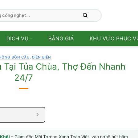
DỊCH VỤ
BẢNG GIÁ
KHU VỰC PHỤC V
HÔNG BỒN CẦU
,
ĐIỆN BIÊN
 Tại Tủa Chùa, Thợ Đến Nhanh
24/7
Khôi
– Giám đốc Môi Trường Xanh Toàn Việt, vào nghề hút hầm