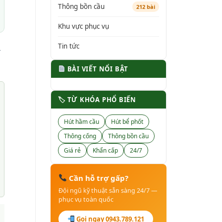
Thông bồn cầu
212 bài
Khu vực phục vụ
Tin tức
t
BÀI VIẾT NỔI BẬT
🏷 TỪ KHÓA PHỔ BIẾN
Hút hầm cầu
Hút bể phốt
Thông cống
Thông bồn cầu
Giá rẻ
Khẩn cấp
24/7
Cần hỗ trợ gấp?
Đội ngũ kỹ thuật sẵn sàng 24/7 —
phục vụ toàn quốc
Gọi ngay 0943.789.121