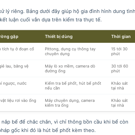
ử lý riêng. Bảng dưới đây giúp hộ gia đình hình dung tìn
kết luận cuối vẫn dựa trên kiểm tra thực tế.
ường gặp
Thiết bị dùng
Thời gian
n tích tụ ở đoạn cổ
Pittong, dụng cụ thông tay
15 tới 30
chuyên dụng
phút
giẻ lau, băng vệ
Máy lò xo mềm, camera dò
30 tới 60
đường ống
phút
hí ngược, nước
Kiểm tra bể phốt, hút bể phốt
Khảo sát
nếu cần
tại nhà
vật liệu rơi vào ống
Máy chuyên dụng, camera
Khảo sát
kiểm tra ống
tại nhà
 nắp bể để chắc chắn, vì chỉ thông bồn cầu khi bể còn
 pháp gốc khi đó là hút bể phốt kèm theo.