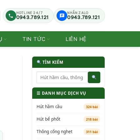
HOTLINE 24/7
NHẮN ZALO
0943.789.121
0943.789.121
Ụ
TIN TỨC
LIÊN HỆ
TÌM KIẾM
☰ DANH MỤC DỊCH VỤ
Hút hầm cầu
324 bài
Hút bể phốt
218 bài
Thông cống nghẹt
311 bài