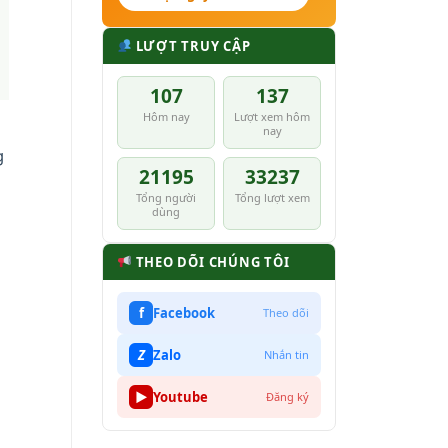
LƯỢT TRUY CẬP
107
137
Hôm nay
Lượt xem hôm
nay
g
21195
33237
Tổng người
Tổng lượt xem
dùng
THEO DÕI CHÚNG TÔI
f
Facebook
Theo dõi
Z
Zalo
Nhắn tin
▶
Youtube
Đăng ký