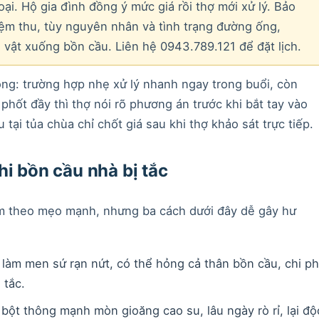
ại. Hộ gia đình đồng ý mức giá rồi thợ mới xử lý. Bảo
iệm thu, tùy nguyên nhân và tình trạng đường ống,
 vật xuống bồn cầu. Liên hệ 0943.789.121 để đặt lịch.
ng: trường hợp nhẹ xử lý nhanh ngay trong buổi, còn
phốt đầy thì thợ nói rõ phương án trước khi bắt tay vào
tại tủa chùa chỉ chốt giá sau khi thợ khảo sát trực tiếp.
hi bồn cầu nhà bị tắc
àm theo mẹo mạnh, nhưng ba cách dưới đây dễ gây hư
 làm men sứ rạn nứt, có thể hỏng cả thân bồn cầu, chi ph
 tắc.
 bột thông mạnh mòn gioăng cao su, lâu ngày rò rỉ, lại độ