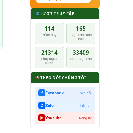
LƯỢT TRUY CẬP
114
165
Hôm nay
Lượt xem hôm
nay
21314
33409
Tổng người
Tổng lượt xem
dùng
THEO DÕI CHÚNG TÔI
f
Facebook
Theo dõi
Z
Zalo
Nhắn tin
▶
Youtube
Đăng ký