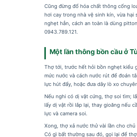
Cũng đừng đổ hóa chất thông cống lo
hơi cay trong nhà vệ sinh kín, vừa hại
nghẹt hẳn, cách an toàn là dùng pitto
0943.789.121.
Một lần thông bồn cầu ở Từ
Thợ tới, trước hết hỏi bồn nghẹt kiểu g
mức nước và cách nước rút để đoán tắc
lực hút đẩy, hoặc đưa dây lò xo chuyê
Nếu nghi có dị vật cứng, thợ soi tìm; 
lấy dị vật rồi lắp lại, thay gioăng n
lực và camera soi.
Xong, thợ xả nước thử vài lần cho chủ n
Có gì bất thường sau đó, gọi lại để thợ