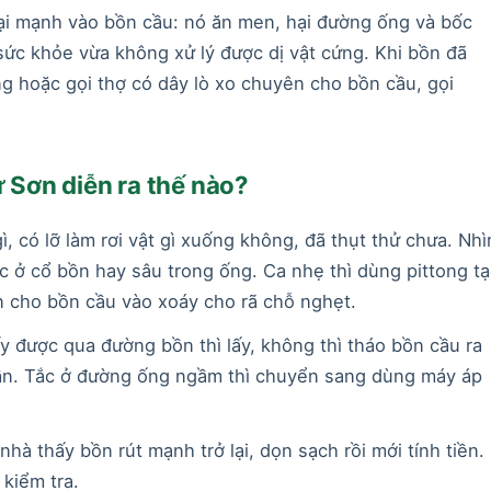
ại mạnh vào bồn cầu: nó ăn men, hại đường ống và bốc
 sức khỏe vừa không xử lý được dị vật cứng. Khi bồn đã
ng hoặc gọi thợ có dây lò xo chuyên cho bồn cầu, gọi
 Sơn diễn ra thế nào?
ì, có lỡ làm rơi vật gì xuống không, đã thụt thử chưa. Nhì
 ở cổ bồn hay sâu trong ống. Ca nhẹ thì dùng pittong t
n cho bồn cầu vào xoáy cho rã chỗ nghẹt.
lấy được qua đường bồn thì lấy, không thì tháo bồn cầu ra
ếu cần. Tắc ở đường ống ngầm thì chuyển sang dùng máy áp
hà thấy bồn rút mạnh trở lại, dọn sạch rồi mới tính tiền.
 kiểm tra.