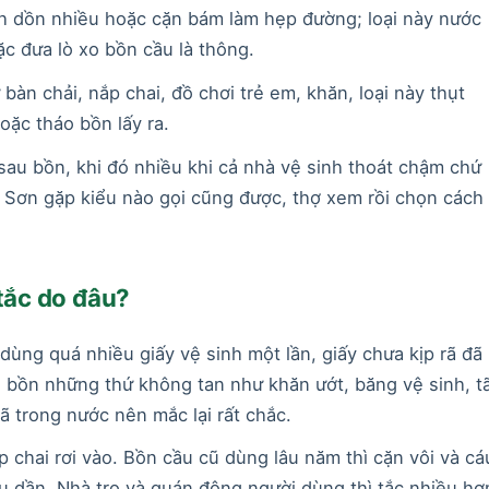
nh dồn nhiều hoặc cặn bám làm hẹp đường; loại này nước
ặc đưa lò xo bồn cầu là thông.
bàn chải, nắp chai, đồ chơi trẻ em, khăn, loại này thụt
oặc tháo bồn lấy ra.
au bồn, khi đó nhiều khi cả nhà vệ sinh thoát chậm chứ
 Sơn gặp kiểu nào gọi cũng được, thợ xem rồi chọn cách
tắc do đâu?
dùng quá nhiều giấy vệ sinh một lần, giấy chưa kịp rã đã
g bồn những thứ không tan như khăn ướt, băng vệ sinh, tã
ã trong nước nên mắc lại rất chắc.
p chai rơi vào. Bồn cầu cũ dùng lâu năm thì cặn vôi và cá
u dần. Nhà trọ và quán đông người dùng thì tắc nhiều hơ