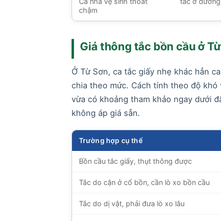
Cả nhà vệ sinh thoát
tắc ở đườn
chậm
Giá thông tắc bồn cầu ở Từ
Ở Từ Sơn, ca tắc giấy nhẹ khác hẳn ca
chia theo mức. Cách tính theo độ khó 
vừa có khoảng tham khảo ngay dưới đâ
không áp giá sẵn.
Trường hợp cụ thể
Bồn cầu tắc giấy, thụt thông được
Tắc do cặn ở cổ bồn, cần lò xo bồn cầu
Tắc do dị vật, phải đưa lò xo lâu