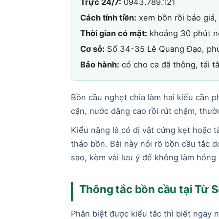
Trực 24/7:
0943.789.121
Cách tính tiền:
xem bồn rồi báo giá, 
Thời gian có mặt:
khoảng 30 phút nộ
Cơ sở:
Số 34-35 Lê Quang Đạo, phư
Bảo hành:
có cho ca đã thông, tái t
Bồn cầu nghẹt chia làm hai kiểu cần p
cặn, nước dâng cao rồi rút chậm, thườn
Kiểu nặng là có dị vật cứng kẹt hoặc 
tháo bồn. Bài này nói rõ bồn cầu tắc d
sao, kèm vài lưu ý để không làm hỏng
Thông tắc bồn cầu tại Từ S
Phân biệt được kiểu tắc thì biết ngay 