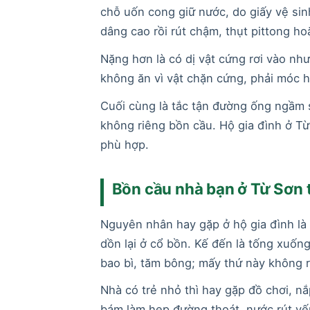
chỗ uốn cong giữ nước, do giấy vệ si
dâng cao rồi rút chậm, thụt pittong ho
Nặng hơn là có dị vật cứng rơi vào như 
không ăn vì vật chặn cứng, phải móc h
Cuối cùng là tắc tận đường ống ngầm s
không riêng bồn cầu. Hộ gia đình ở Từ
phù hợp.
Bồn cầu nhà bạn ở Từ Sơn 
Nguyên nhân hay gặp ở hộ gia đình là 
dồn lại ở cổ bồn. Kế đến là tống xuốn
bao bì, tăm bông; mấy thứ này không r
Nhà có trẻ nhỏ thì hay gặp đồ chơi, nắ
bám làm hẹp đường thoát, nước rút yế