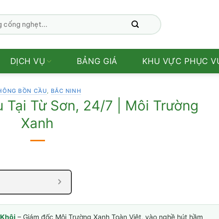
DỊCH VỤ
BẢNG GIÁ
KHU VỰC PHỤC V
HÔNG BỒN CẦU
,
BẮC NINH
Tại Từ Sơn, 24/7 | Môi Trường
Xanh
Khôi
– Giám đốc Môi Trường Xanh Toàn Việt, vào nghề hút hầm