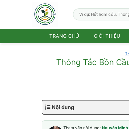
Bỏ
qua
nội
dung
TRANG CHỦ
GIỚI THIỆU
T
Thông Tắc Bồn Cầu 
Nội dung
Tham vấn nội dung:
Nguyễn Minh 