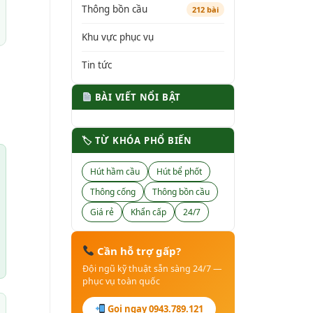
Thông bồn cầu
212 bài
Khu vực phục vụ
Tin tức
BÀI VIẾT NỔI BẬT
🏷 TỪ KHÓA PHỔ BIẾN
Hút hầm cầu
Hút bể phốt
Thông cống
Thông bồn cầu
Giá rẻ
Khẩn cấp
24/7
Cần hỗ trợ gấp?
Đội ngũ kỹ thuật sẵn sàng 24/7 —
phục vụ toàn quốc
Gọi ngay 0943.789.121