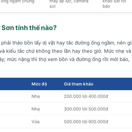
g ống ngầm chung
máy áp lực, camera
khảo sát rồi
soi
báo
 Sơn tính thế nào?
 phải tháo bồn lấy dị vật hay tắc đường ống ngầm, nên gi
và kiểu tắc chứ không theo lần hay theo giờ. Mức nhẹ và
y; mức nặng thì thợ xem bồn và đường ống rồi mới báo,
Mức độ
Giá tham khảo
Nhẹ
200.000 tới 400.000đ
Nhẹ
300.000 tới 500.000đ
Vừa
500.000 tới 900.000đ