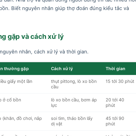
 bồn. Biết nguyên nhân giúp thợ đoán đúng kiểu tắc và
ng gặp và cách xử lý
nguyên nhân, cách xử lý và thời gian.
n thường gặp
Cách xử lý
Thời gian
iều giấy một lần
thụt pittong, lò xo bồn
15 tới 30 phút
cầu
p ở cổ bồn
lò xo bồn cầu, bơm áp
20 tới 40
lực
phút
ào (khăn, đồ chơi, nắp
soi tìm, tháo bồn lấy
45 tới 90
dị vật
phút