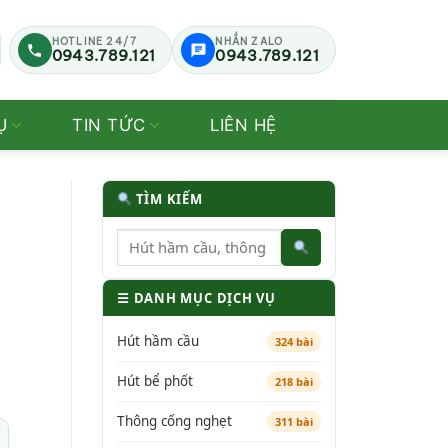
HOTLINE 24/7
NHẮN ZALO
0943.789.121
0943.789.121
Ụ
TIN TỨC
LIÊN HỆ
TÌM KIẾM
☰ DANH MỤC DỊCH VỤ
Hút hầm cầu
324 bài
Hút bể phốt
218 bài
Thông cống nghẹt
311 bài