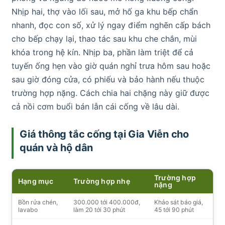
Nhịp hai, thợ vào lối sau, mở hố ga khu bếp chẩn
nhanh, đọc con số, xử lý ngay điểm nghẽn cấp bách
cho bếp chạy lại, thao tác sau khu che chắn, mùi
khóa trong hệ kín. Nhịp ba, phần làm triệt để cả
tuyến ống hẹn vào giờ quán nghỉ trưa hôm sau hoặc
sau giờ đóng cửa, có phiếu và bảo hành nếu thuộc
trường hợp nặng. Cách chia hai chặng này giữ được
cả nồi cơm buổi bán lẫn cái cống về lâu dài.
Giá thông tắc cống tại Gia Viễn cho
quán và hộ dân
Trường hợp
Hạng mục
Trường hợp nhẹ
nặng
Bồn rửa chén,
300.000 tới 400.000đ,
Khảo sát báo giá,
lavabo
làm 20 tới 30 phút
45 tới 90 phút