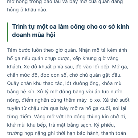
mỡ nóng trong bao lâu và bẫy mỡ của quán đang
hỏng ở khâu nào.
Trình tự một ca làm cống cho cơ sở kinh
doanh mùa hội
Tám bước luồn theo giờ quán. Nhận mô tả kèm ảnh
hố ga nếu quán chụp được, xếp khung giờ vắng
khách. Xe đỗ khuất phía sau, đồ vào lối bếp. Mở ga,
chẩn mức độ, đọc con số, chờ chủ quán gật đầu.
Quây chắn khu thao tác, lót đường ống, khóa mùi
bằng hệ kín. Xử lý mỡ đông bằng vòi áp lực nước
nóng, điểm nghẽn cứng thêm máy lò xo. Xả thử suốt
tuyến từ chậu rửa qua bẫy mỡ ra hố ga cuối, soi lại
từng điểm. Váng mỡ vớt lên đóng thùng kín chở đi,
khử mùi khu bếp, trả mặt bằng sạch. Ký phiếu,
trường hợp nặng ghi thời hạn bảo hành, thanh toán