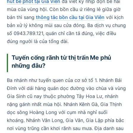
hút bể phốt tại Gia Viễn
đã viết kỹ nhịp dọn bể hai
mùa của vùng hội. Còn bồn cầu ứ riêng lẻ giữa giờ
bán thì sang
thông tắc bồn cầu tại Gia Viễn
với kịch
bản xử lý không mùi sau cửa đóng. Ba dịch vụ chung
số 0943.789.121, quán chỉ cần tả đúng, việc điều
đúng người là của tổng đài.
Tuyến cống rãnh từ thị trấn Me phủ
những đâu?
Ba nhánh như tuyến quen của cơ sở tổ 1. Nhánh Bái
Đính với dải hàng quán dọc đường vào chùa và vùng
Gia Sinh cũ nay thuộc phường Tây Hoa Lư, nhánh
nặng gánh nhất mùa hội. Nhánh Kênh Gà, Gia Thịnh
dọc sông Hoàng Long với cụm nhà nghỉ suối
khoáng. Nhánh Vân Long, Gia Vân, Gia Lập phía bắc
nơi vùng trũng cần khơi rãnh sau mưa. Địa danh sau