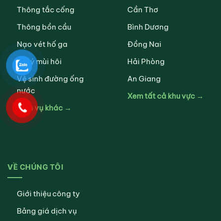
Thông tắc cống
Cần Thơ
Thông bồn cầu
Bình Dương
Nạo vét hố ga
Đồng Nai
Xử lý mùi hôi
Hải Phòng
Vệ sinh đường ống
An Giang
nước
Xem tất cả khu vực →
Dịch vụ khác →
VỀ CHÚNG TÔI
Giới thiệu công ty
Bảng giá dịch vụ