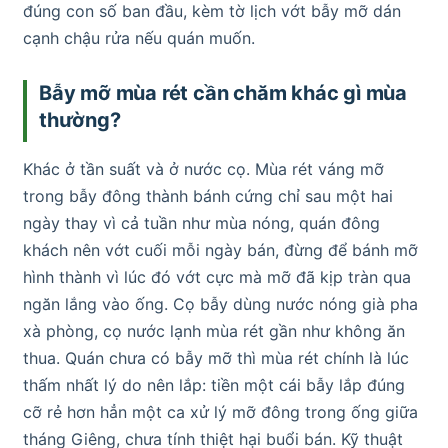
đúng con số ban đầu, kèm tờ lịch vớt bẫy mỡ dán
cạnh chậu rửa nếu quán muốn.
Bẫy mỡ mùa rét cần chăm khác gì mùa
thường?
Khác ở tần suất và ở nước cọ. Mùa rét váng mỡ
trong bẫy đông thành bánh cứng chỉ sau một hai
ngày thay vì cả tuần như mùa nóng, quán đông
khách nên vớt cuối mỗi ngày bán, đừng để bánh mỡ
hình thành vì lúc đó vớt cực mà mỡ đã kịp tràn qua
ngăn lắng vào ống. Cọ bẫy dùng nước nóng già pha
xà phòng, cọ nước lạnh mùa rét gần như không ăn
thua. Quán chưa có bẫy mỡ thì mùa rét chính là lúc
thấm nhất lý do nên lắp: tiền một cái bẫy lắp đúng
cỡ rẻ hơn hẳn một ca xử lý mỡ đông trong ống giữa
tháng Giêng, chưa tính thiệt hại buổi bán. Kỹ thuật