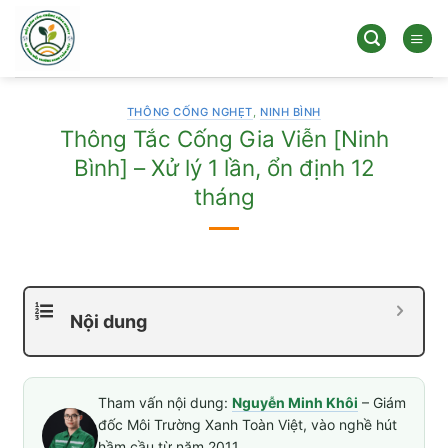
Bỏ
qua
nội
dung
THÔNG CỐNG NGHẸT
,
NINH BÌNH
Thông Tắc Cống Gia Viễn [Ninh
Bình] – Xử lý 1 lần, ổn định 12
tháng
Nội dung
Tham vấn nội dung:
Nguyễn Minh Khôi
– Giám
đốc Môi Trường Xanh Toàn Việt, vào nghề hút
hầm cầu từ năm 2011.