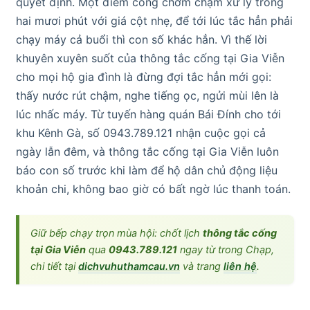
quyết định. Một điểm cống chớm chậm xử lý trong
hai mươi phút với giá cột nhẹ, để tới lúc tắc hẳn phải
chạy máy cả buổi thì con số khác hẳn. Vì thế lời
khuyên xuyên suốt của thông tắc cống tại Gia Viễn
cho mọi hộ gia đình là đừng đợi tắc hẳn mới gọi:
thấy nước rút chậm, nghe tiếng ọc, ngửi mùi lên là
lúc nhấc máy. Từ tuyến hàng quán Bái Đính cho tới
khu Kênh Gà, số 0943.789.121 nhận cuộc gọi cả
ngày lẫn đêm, và thông tắc cống tại Gia Viễn luôn
báo con số trước khi làm để hộ dân chủ động liệu
khoản chi, không bao giờ có bất ngờ lúc thanh toán.
Giữ bếp chạy trọn mùa hội: chốt lịch
thông tắc cống
tại Gia Viễn
qua
0943.789.121
ngay từ trong Chạp,
chi tiết tại
dichvuhuthamcau.vn
và trang
liên hệ
.