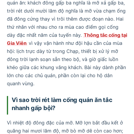
quán ăn: khách đông gấp ba nghĩa là mỡ xả gấp ba,
trời rét dưới mười lăm độ nghĩa là mỡ vừa chạm ống
đã đông cứng thay vì trôi thêm được đoạn nào. Hai
thứ nhân với nhau cho ra mùa cao điểm gọi cống
dày đặc nhất năm của tuyến này.
Thông tắc cống tại
Gia Viễn
vì vậy vận hành như đội hậu cần của mùa
hội: lịch trực dày từ trong Chạp, thiết bị xử lý mỡ
đông trời lạnh soạn sẵn theo bộ, và giờ giấc luồn
khéo giữa các khung vắng khách. Bài này dành phần
lớn cho các chủ quán, phần còn lại cho hộ dân
quanh vùng.
Vì sao trời rét làm cống quán ăn tắc
nhanh gấp bội?
Vì nhiệt độ đông đặc của mỡ. Mỡ lợn bắt đầu kết ở
quãng hai mươi lăm độ, mỡ bò mỡ dê còn cao hơn;