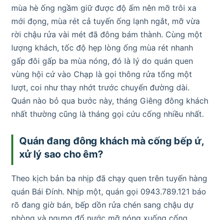
mùa hè ống ngầm giữ được độ ấm nên mỡ trôi xa
mới đọng, mùa rét cả tuyến ống lạnh ngắt, mỡ vừa
rời chậu rửa vài mét đã đông bám thành. Cùng một
lượng khách, tốc độ hẹp lòng ống mùa rét nhanh
gấp đôi gấp ba mùa nóng, đó là lý do quán quen
vùng hội cứ vào Chạp là gọi thông rửa tổng một
lượt, coi như thay nhớt trước chuyến đường dài.
Quán nào bỏ qua bước này, tháng Giêng đông khách
nhất thường cũng là tháng gọi cứu cống nhiều nhất.
Quán đang đông khách mà cống bếp ứ,
xử lý sao cho êm?
Theo kịch bản ba nhịp đã chạy quen trên tuyến hàng
quán Bái Đính. Nhịp một, quán gọi 0943.789.121 báo
rõ đang giờ bán, bếp dồn rửa chén sang chậu dự
phòng và ngưng đổ nước mỡ nóng xuống cống.