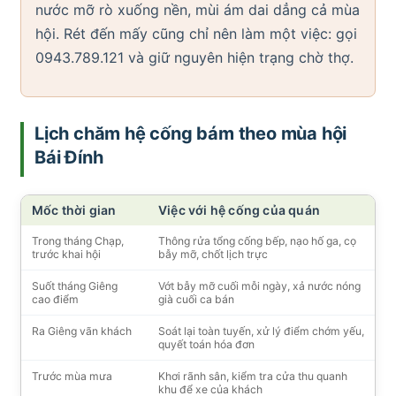
nước mỡ rò xuống nền, mùi ám dai dẳng cả mùa
hội. Rét đến mấy cũng chỉ nên làm một việc: gọi
0943.789.121 và giữ nguyên hiện trạng chờ thợ.
Lịch chăm hệ cống bám theo mùa hội
Bái Đính
Mốc thời gian
Việc với hệ cống của quán
Trong tháng Chạp,
Thông rửa tổng cống bếp, nạo hố ga, cọ
trước khai hội
bẫy mỡ, chốt lịch trực
Suốt tháng Giêng
Vớt bẫy mỡ cuối mỗi ngày, xả nước nóng
cao điểm
già cuối ca bán
Ra Giêng vãn khách
Soát lại toàn tuyến, xử lý điểm chớm yếu,
quyết toán hóa đơn
Trước mùa mưa
Khơi rãnh sân, kiểm tra cửa thu quanh
khu để xe của khách