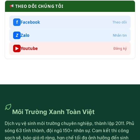
THEO DÕI CHÚNG TÔI
f
Facebook
Theo dõi
Z
Zalo
Nhắn tin
▶
Youtube
Đăng ký
Môi Trường Xanh Toàn Việt
Dịch vụ vệ sinh môi trường chuyên nghiệp, thành lập 2011. Phủ
sóng 63 tỉnh thành, đội ngũ 150+ nhân sự. Cam kết thi công
sạch sẽ, báo giá rõ ràng, hạn chế tối đa ảnh hưởng đến sinh