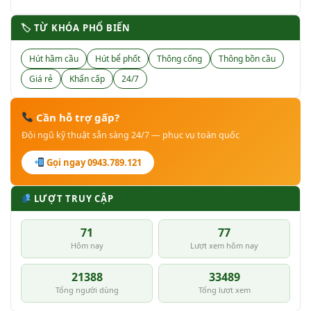
🏷 TỪ KHÓA PHỔ BIẾN
Hút hầm cầu
Hút bể phốt
Thông cống
Thông bồn cầu
Giá rẻ
Khẩn cấp
24/7
Cần hỗ trợ gấp?
Đội ngũ kỹ thuật sẵn sàng 24/7 — phục vụ toàn quốc
Gọi ngay 0943.789.121
LƯỢT TRUY CẬP
71
77
Hôm nay
Lượt xem hôm nay
21388
33489
Tổng người dùng
Tổng lượt xem