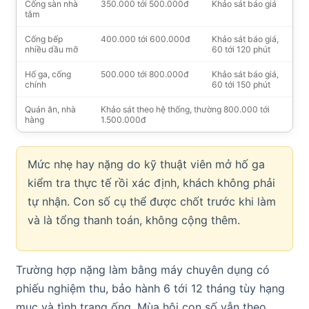
Cống sàn nhà
350.000 tới 500.000đ
Khảo sát báo giá
tắm
Cống bếp
400.000 tới 600.000đ
Khảo sát báo giá,
nhiều dầu mỡ
60 tới 120 phút
Hố ga, cống
500.000 tới 800.000đ
Khảo sát báo giá,
chính
60 tới 150 phút
Quán ăn, nhà
Khảo sát theo hệ thống, thường 800.000 tới
hàng
1.500.000đ
Mức nhẹ hay nặng do kỹ thuật viên mở hố ga
kiểm tra thực tế rồi xác định, khách không phải
tự nhận. Con số cụ thể được chốt trước khi làm
và là tổng thanh toán, không cộng thêm.
Trường hợp nặng làm bằng máy chuyên dụng có
phiếu nghiệm thu, bảo hành 6 tới 12 tháng tùy hạng
mục và tình trạng ống. Mùa hội con số vẫn theo