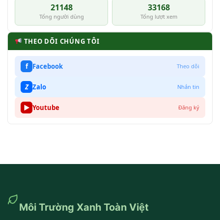
21148
33168
Tổng người dùng
Tổng lượt xem
THEO DÕI CHÚNG TÔI
f
Facebook
Theo dõi
Z
Zalo
Nhắn tin
▶
Youtube
Đăng ký
Môi Trường Xanh Toàn Việt