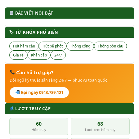
BÀI VIẾT NỔI BẬT
🏷 TỪ KHÓA PHỔ BIẾN
Hút hầm cầu
Hút bể phốt
Thông cống
Thông bồn cầu
Giá rẻ
Khẩn cấp
24/7
Cần hỗ trợ gấp?
Đội ngũ kỹ thuật sẵn sàng 24/7 — phục vụ toàn quốc
Gọi ngay 0943.789.121
LƯỢT TRUY CẬP
60
68
Hôm nay
Lượt xem hôm nay