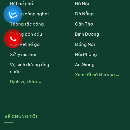
Hút bể phốt
Hà Nội
Thông cống nghẹt
Đà Nẵng
Thông tắc cống
Cần Thơ
Thông bồn cầu
Bình Dương
Nạo vét hố ga
Đồng Nai
Xử lý mùi hôi
Hải Phòng
Vệ sinh đường ống
An Giang
nước
Xem tất cả khu vực →
Dịch vụ khác →
VỀ CHÚNG TÔI