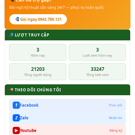
Đội ngũ kỹ thuật sẵn sàng 24/7 — phục vụ toàn quốc
Gọi ngay 0943.789.121
LƯỢT TRUY CẬP
3
3
Hôm nay
Lượt xem hôm nay
21203
33247
Tổng người dùng
Tổng lượt xem
THEO DÕI CHÚNG TÔI
f
Facebook
Theo dõi
Z
Zalo
Nhắn tin
▶
Youtube
Đăng ký