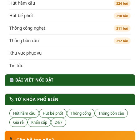
Hút hầm cầu
324 bài
Hút bể phốt
218 bài
Thông cống nghẹt
311 bài
Thông bồn cầu
212 bài
Khu vực phục vụ
Tin tức
BÀI VIẾT NỔI BẬT
🏷 TỪ KHÓA PHỔ BIẾN
Hút hầm cầu
Hút bể phốt
Thông cống
Thông bồn cầu
Giá rẻ
Khẩn cấp
24/7
Cần hỗ trợ gấp?