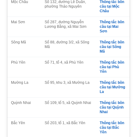
Mộc Châu
Số 132, đường Lê Duẩn,
Thông tắc bồn
phường Thảo Nguyên
cầu tại Mộc
Châu
Mai Sơn
Số 287, đường Nguyễn
Thông tắc bồn
Lương Bằng, xã Mai Sơn
cầu tại Mai
Sơn
Sông Mã
Số 88, đường 3/2, xã Sông
Thông tắc bồn
Mã
cầu tại Sông
Mã
Phù Yên
Số 71, tổ 4, xã Phù Yên
Thông tắc bồn
cầu tại Phù
Yên
Mường La
Số 95, khu 3, xã Mường La
Thông tắc bồn
cầu tại Mường
La
Quỳnh Nhai
Số 109, tổ 5, xã Quỳnh Nhai
Thông tắc bồn
cầu tại Quỳnh
Nhai
Bắc Yên
Số 203, tổ 1, xã Bắc Yên
Thông tắc bồn
cầu tại Bắc
Yên