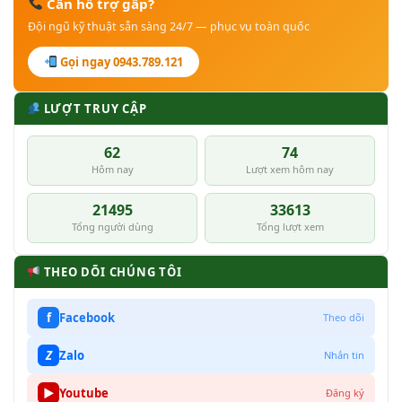
Cần hỗ trợ gấp?
Đội ngũ kỹ thuật sẵn sàng 24/7 — phục vụ toàn quốc
Gọi ngay 0943.789.121
LƯỢT TRUY CẬP
62
74
Hôm nay
Lượt xem hôm nay
21495
33613
Tổng người dùng
Tổng lượt xem
THEO DÕI CHÚNG TÔI
f
Facebook
Theo dõi
Z
Zalo
Nhắn tin
▶
Youtube
Đăng ký