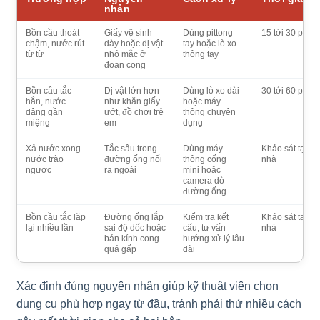
nhân
Bồn cầu thoát
Giấy vệ sinh
Dùng pittong
15 tới 30 phút
chậm, nước rút
dày hoặc dị vật
tay hoặc lò xo
từ từ
nhỏ mắc ở
thông tay
đoạn cong
Bồn cầu tắc
Dị vật lớn hơn
Dùng lò xo dài
30 tới 60 phút
hẳn, nước
như khăn giấy
hoặc máy
dâng gần
ướt, đồ chơi trẻ
thông chuyên
miệng
em
dụng
Xả nước xong
Tắc sâu trong
Dùng máy
Khảo sát tại
nước trào
đường ống nối
thông cống
nhà
ngược
ra ngoài
mini hoặc
camera dò
đường ống
Bồn cầu tắc lặp
Đường ống lắp
Kiểm tra kết
Khảo sát tại
lại nhiều lần
sai độ dốc hoặc
cấu, tư vấn
nhà
bán kính cong
hướng xử lý lâu
quá gấp
dài
Xác định đúng nguyên nhân giúp kỹ thuật viên chọn
dụng cụ phù hợp ngay từ đầu, tránh phải thử nhiều cách