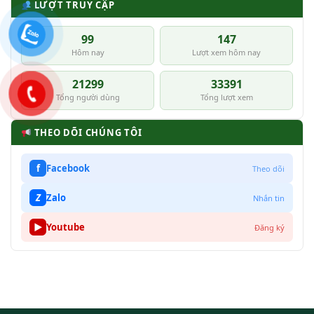
LƯỢT TRUY CẬP
99
147
Hôm nay
Lượt xem hôm nay
21299
33391
Tổng người dùng
Tổng lượt xem
THEO DÕI CHÚNG TÔI
f
Facebook
Theo dõi
Z
Zalo
Nhắn tin
▶
Youtube
Đăng ký