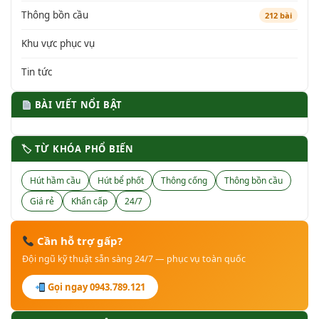
Thông bồn cầu
212 bài
Khu vực phục vụ
Tin tức
BÀI VIẾT NỔI BẬT
🏷 TỪ KHÓA PHỔ BIẾN
Hút hầm cầu
Hút bể phốt
Thông cống
Thông bồn cầu
Giá rẻ
Khẩn cấp
24/7
Cần hỗ trợ gấp?
Đội ngũ kỹ thuật sẵn sàng 24/7 — phục vụ toàn quốc
Gọi ngay 0943.789.121