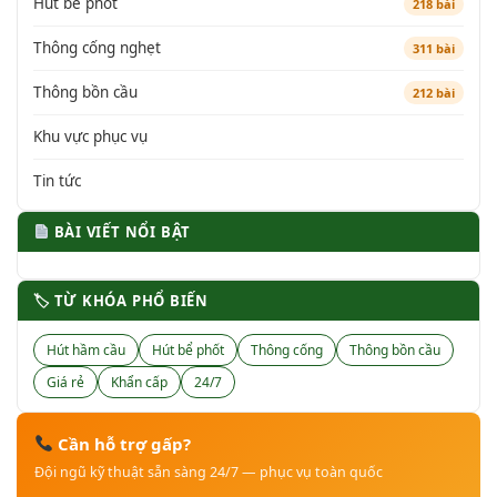
Hút bể phốt
218 bài
Thông cống nghẹt
311 bài
Thông bồn cầu
212 bài
Khu vực phục vụ
Tin tức
BÀI VIẾT NỔI BẬT
🏷 TỪ KHÓA PHỔ BIẾN
Hút hầm cầu
Hút bể phốt
Thông cống
Thông bồn cầu
Giá rẻ
Khẩn cấp
24/7
Cần hỗ trợ gấp?
Đội ngũ kỹ thuật sẵn sàng 24/7 — phục vụ toàn quốc