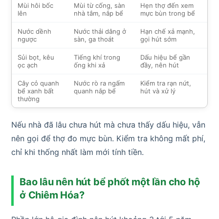
Mùi hôi bốc
Mùi từ cống, sàn
Hẹn thợ đến xem
lên
nhà tắm, nắp bể
mực bùn trong bể
Nước dềnh
Nước thải dâng ở
Hạn chế xả mạnh,
ngược
sàn, ga thoát
gọi hút sớm
Sủi bọt, kêu
Tiếng khí trong
Dấu hiệu bể gần
ọc ạch
ống khi xả
đầy, nên hút
Cây cỏ quanh
Nước rò ra ngấm
Kiểm tra rạn nứt,
bể xanh bất
quanh nắp bể
hút và xử lý
thường
Nếu nhà đã lâu chưa hút mà chưa thấy dấu hiệu, vẫn
nên gọi để thợ đo mực bùn. Kiểm tra không mất phí,
chỉ khi thống nhất làm mới tính tiền.
Bao lâu nên hút bể phốt một lần cho hộ
ở Chiêm Hóa?