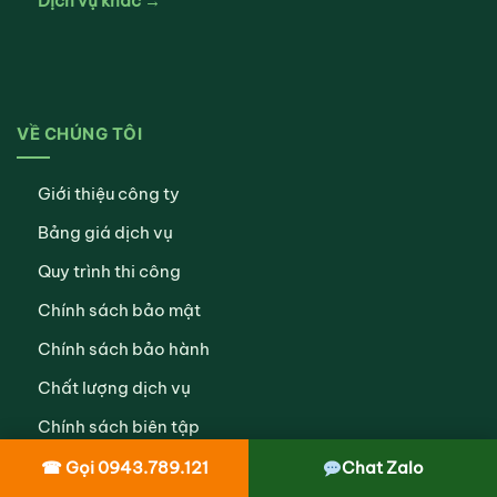
Dịch vụ khác →
VỀ CHÚNG TÔI
Giới thiệu công ty
Bảng giá dịch vụ
Quy trình thi công
Chính sách bảo mật
Chính sách bảo hành
Chất lượng dịch vụ
Chính sách biên tập
Hình thức thanh toán
☎ Gọi 0943.789.121
Chat Zalo