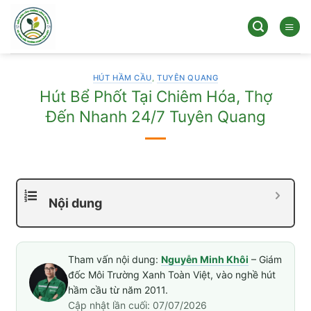
Bỏ
qua
nội
dung
HÚT HẦM CẦU
,
TUYÊN QUANG
Hút Bể Phốt Tại Chiêm Hóa, Thợ
Đến Nhanh 24/7 Tuyên Quang
Nội dung
Tham vấn nội dung:
Nguyễn Minh Khôi
– Giám
đốc Môi Trường Xanh Toàn Việt, vào nghề hút
hầm cầu từ năm 2011.
Cập nhật lần cuối: 07/07/2026