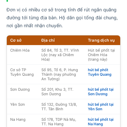
Đơn vị có nhiều cơ sở trong tỉnh để rút ngắn quãng
đường tới từng địa bàn. Hộ dân gọi tổng đài chung,
nơi gần nhất nhận chuyến.
Cơ sở
Địa chỉ
Trang dịch vụ
Chiêm Hóa
Số 84, Tổ 3, TT. Vĩnh
Hút bể phốt tại
Lộc (nay xã Chiêm
Chiêm Hóa
Hóa)
(trang này)
Cơ sở TP
Số 95, Tổ 6, P. Hưng
hút bể phốt
Tuyên Quang
Thành (nay phường
Tuyên Quang
An Tường)
Sơn Dương
Số 201, Khu 3, TT.
hút bể phốt tại
Sơn Dương
Sơn Dương
Yên Sơn
Số 132, Đường 13/8,
hút bể phốt tại
TT. Tân Bình
Yên Sơn
Na Hang
Số 178, TDP Nà Mụ,
hút bể phốt tại
TT. Na Hang
Na Hang