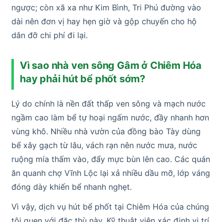
ngược; còn xã xa như Kim Bình, Tri Phú đường vào
dài nên đơn vị hay hẹn giờ và gộp chuyến cho hộ
dân đỡ chi phí đi lại.
Vì sao nhà ven sông Gâm ở Chiêm Hóa
hay phải hút bể phốt sớm?
Lý do chính là nền đất thấp ven sông và mạch nước
ngầm cao làm bể tự hoại ngấm nước, đầy nhanh hơn
vùng khô. Nhiều nhà vườn của đồng bào Tày dùng
bể xây gạch từ lâu, vách rạn nên nước mưa, nước
ruộng mía thấm vào, đẩy mực bùn lên cao. Các quán
ăn quanh chợ Vĩnh Lộc lại xả nhiều dầu mỡ, lớp váng
đóng dày khiến bể nhanh nghẹt.
Vì vậy, dịch vụ hút bể phốt tại Chiêm Hóa của chúng
tôi quen với đặc thù này. Kỹ thuật viên xác định vị trí