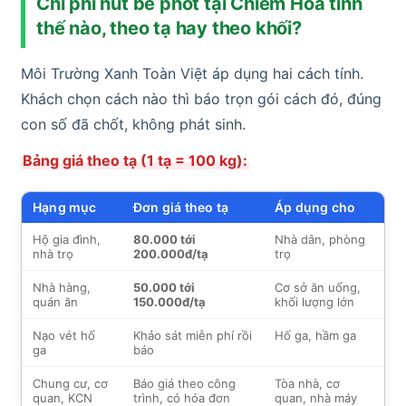
Chi phí hút bể phốt tại Chiêm Hóa tính
thế nào, theo tạ hay theo khối?
Môi Trường Xanh Toàn Việt áp dụng hai cách tính.
Khách chọn cách nào thì báo trọn gói cách đó, đúng
con số đã chốt, không phát sinh.
Bảng giá theo tạ (1 tạ = 100 kg):
Hạng mục
Đơn giá theo tạ
Áp dụng cho
Hộ gia đình,
80.000 tới
Nhà dân, phòng
nhà trọ
200.000đ/tạ
trọ
Nhà hàng,
50.000 tới
Cơ sở ăn uống,
quán ăn
150.000đ/tạ
khối lượng lớn
Nạo vét hố
Khảo sát miễn phí rồi
Hố ga, hầm ga
ga
báo
Chung cư, cơ
Báo giá theo công
Tòa nhà, cơ
quan, KCN
trình, có hóa đơn
quan, nhà máy