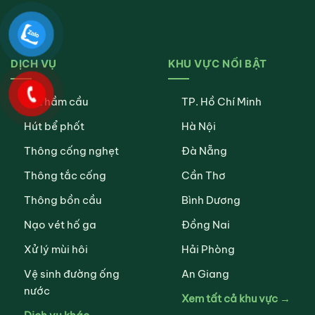
DỊCH VỤ
KHU VỰC NỔI BẬT
Hút hầm cầu
TP. Hồ Chí Minh
Hút bể phốt
Hà Nội
Thông cống nghẹt
Đà Nẵng
Thông tắc cống
Cần Thơ
Thông bồn cầu
Bình Dương
Nạo vét hố ga
Đồng Nai
Xử lý mùi hôi
Hải Phòng
Vệ sinh đường ống
An Giang
nước
Xem tất cả khu vực →