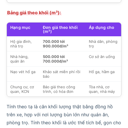
Bảng giá theo khối (m³):
Hạng mục
Đơn giá theo khối
Áp dụng cho
(m³)
Hộ gia đình,
700.000 tới
Nhà dân, phòng
nhà trọ
900.000đ/m³
trọ
Nhà hàng,
500.000 tới
Cơ sở ăn uống
quán ăn
700.000đ/m³
Nạo vét hố ga
Khảo sát miễn phí rồi
Hố ga, hầm ga
báo
Chung cư, cơ
Báo giá theo công
Tòa nhà, cơ
quan, KCN
trình, có hóa đơn
quan, nhà máy
Tính theo tạ là cân khối lượng thật bằng đồng hồ
trên xe, hợp với nơi lượng bùn lớn như quán ăn,
phòng trọ. Tính theo khối là ước thể tích bể, gọn cho