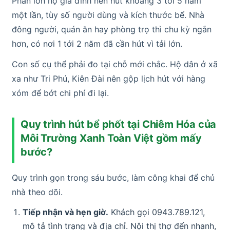
Phần lớn hộ gia đình nên hút khoảng 3 tới 5 năm
một lần, tùy số người dùng và kích thước bể. Nhà
đông người, quán ăn hay phòng trọ thì chu kỳ ngắn
hơn, có nơi 1 tới 2 năm đã cần hút vì tải lớn.
Con số cụ thể phải đo tại chỗ mới chắc. Hộ dân ở xã
xa như Tri Phú, Kiên Đài nên gộp lịch hút với hàng
xóm để bớt chi phí đi lại.
Quy trình hút bể phốt tại Chiêm Hóa của
Môi Trường Xanh Toàn Việt gồm mấy
bước?
Quy trình gọn trong sáu bước, làm công khai để chủ
nhà theo dõi.
Tiếp nhận và hẹn giờ.
Khách gọi 0943.789.121,
mô tả tình trạng và địa chỉ. Nội thị thợ đến nhanh,