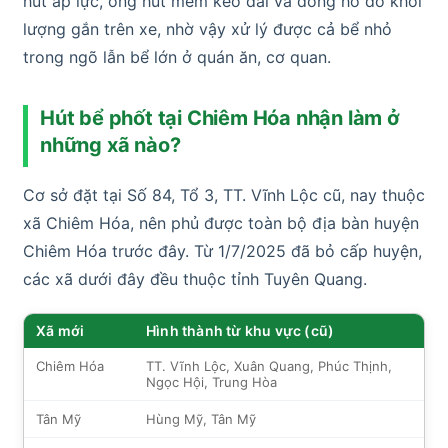
hút áp lực, ống hút mềm kéo dài và đồng hồ đo khối
lượng gắn trên xe, nhờ vậy xử lý được cả bể nhỏ
trong ngõ lẫn bể lớn ở quán ăn, cơ quan.
Hút bể phốt tại Chiêm Hóa nhận làm ở
những xã nào?
Cơ sở đặt tại Số 84, Tổ 3, TT. Vĩnh Lộc cũ, nay thuộc
xã Chiêm Hóa, nên phủ được toàn bộ địa bàn huyện
Chiêm Hóa trước đây. Từ 1/7/2025 đã bỏ cấp huyện,
các xã dưới đây đều thuộc tỉnh Tuyên Quang.
Xã mới
Hình thành từ khu vực (cũ)
Chiêm Hóa
TT. Vĩnh Lộc, Xuân Quang, Phúc Thịnh,
Ngọc Hội, Trung Hòa
Tân Mỹ
Hùng Mỹ, Tân Mỹ