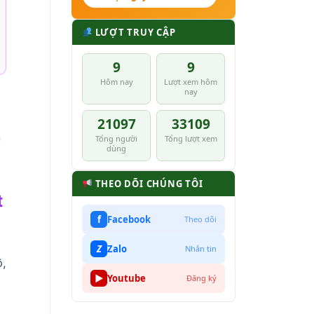
LƯỢT TRUY CẬP
9
9
Hôm nay
Lượt xem hôm
nay
21097
33109
m
Tổng người
Tổng lượt xem
dùng
THEO DÕI CHÚNG TÔI
t
f
Facebook
Theo dõi
Z
Zalo
Nhắn tin
ồ,
▶
Youtube
Đăng ký