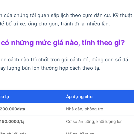
nh của chúng tôi quen sắp lịch theo cụm dân cư. Kỹ thuật
ể bố trí xe, ống cho gọn, tránh đi lại nhiều lần.
 có những mức giá nào, tính theo gì?
họn cách nào thì chốt trọn gói cách đó, đúng con số đã
ay lượng bùn lớn thường hợp cách theo tạ.
eo tạ
Áp dụng cho
 200.000đ/tạ
Nhà dân, phòng trọ
 150.000đ/tạ
Cơ sở ăn uống, khối lượng lớn
ễn phí rồi báo
Hố ga, hầm ga