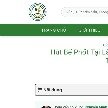
Bỏ
qua
nội
dung
TRANG CHỦ
GIỚI THIỆU
HÚ
Hút Bể Phốt Tại L
Nội dung
Tham vấn nội dung:
Nguyễn Minh 