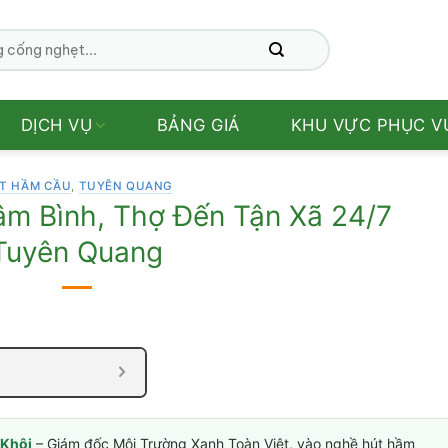
DỊCH VỤ
BẢNG GIÁ
KHU VỰC PHỤC V
T HẦM CẦU
,
TUYÊN QUANG
âm Bình, Thợ Đến Tận Xã 24/7
Tuyên Quang
Khôi
– Giám đốc Môi Trường Xanh Toàn Việt, vào nghề hút hầm