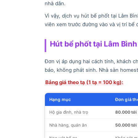
nhà dân.
Vì vậy, dịch vụ hút bể phốt tại Lâm Bì
viên xem trước đường vào và vị trí bể đ
Hút bể phốt tại Lâm Bình
Đơn vị áp dụng hai cách tính, khách c
báo, không phát sinh. Nhà sàn homest
Bảng giá theo tạ (1 tạ = 100 kg):
Hạng mục
Đơn giá th
Hộ gia đình, nhà trọ
80.000 tới
Nhà hàng, quán ăn
50.000 tới
Nạo vét hố ga
Khảo sát mi