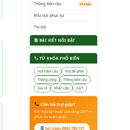
Thông bồn cầu
212 bài
Khu vực phục vụ
Tin tức
BÀI VIẾT NỔI BẬT
🏷 TỪ KHÓA PHỔ BIẾN
Hút hầm cầu
Hút bể phốt
Thông cống
Thông bồn cầu
Giá rẻ
Khẩn cấp
24/7
Cần hỗ trợ gấp?
Đội ngũ kỹ thuật sẵn sàng 24/7 —
phục vụ toàn quốc
Gọi ngay 0943.789.121