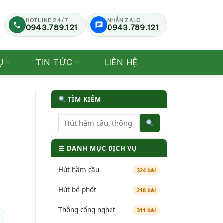
HOTLINE 24/7
NHẮN ZALO
0943.789.121
0943.789.121
Ụ
TIN TỨC
LIÊN HỆ
TÌM KIẾM
☰ DANH MỤC DỊCH VỤ
Hút hầm cầu
324 bài
Hút bể phốt
218 bài
Thông cống nghẹt
311 bài