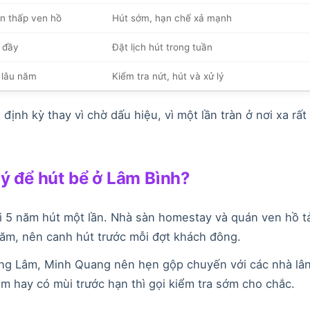
n thấp ven hồ
Hút sớm, hạn chế xả mạnh
 đầy
Đặt lịch hút trong tuần
 lâu năm
Kiểm tra nứt, hút và xử lý
ịnh kỳ thay vì chờ dấu hiệu, vì một lần tràn ở nơi xa rất
lý để hút bể ở Lâm Bình?
i 5 năm hút một lần. Nhà sàn homestay và quán ven hồ tả
năm, nên canh hút trước mỗi đợt khách đông.
ng Lâm, Minh Quang nên hẹn gộp chuyến với các nhà lâ
ậm hay có mùi trước hạn thì gọi kiểm tra sớm cho chắc.