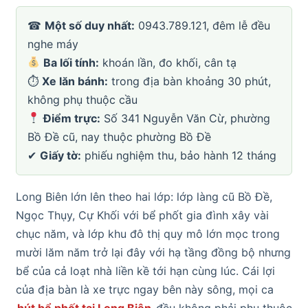
☎
Một số duy nhất:
0943.789.121, đêm lễ đều
nghe máy
Ba lối tính:
khoán lần, đo khối, cân tạ
⏱
Xe lăn bánh:
trong địa bàn khoảng 30 phút,
không phụ thuộc cầu
Điểm trực:
Số 341 Nguyễn Văn Cừ, phường
Bồ Đề cũ, nay thuộc phường Bồ Đề
✔
Giấy tờ:
phiếu nghiệm thu, bảo hành 12 tháng
Long Biên lớn lên theo hai lớp: lớp làng cũ Bồ Đề,
Ngọc Thụy, Cự Khối với bể phốt gia đình xây vài
chục năm, và lớp khu đô thị quy mô lớn mọc trong
mười lăm năm trở lại đây với hạ tầng đồng bộ nhưng
bể của cả loạt nhà liền kề tới hạn cùng lúc. Cái lợi
của địa bàn là xe trực ngay bên này sông, mọi ca
hút bể phốt tại Long Biên
đều không phải phụ thuộc