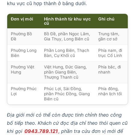
khu vực cũ hợp thành ở bảng dưới.
Đơn vị mới
Hình thành từ khu vực
Ghi chú
cũ
Phường Bồ
Bồ Đề, phần Ngọc Lâm,
Trung tâm,
Đề
Gia Thụy, Long Biên cũ
gần cơ sở
Phường Long
Phần Long Biên, Thạch
Phía nam, đi
Biên
Bàn, Cự Khối cũ
trục Cổ Linh
Phường Việt
Việt Hưng, Đức Giang,
Phía bắc, đi
Hưng
phần Giang Biên,
nhanh
Thượng Thanh cũ
Phường Phúc
Phúc Lợi, Sài Đồng,
Phía đông,
Lợi
phần Phúc Đồng, Giang
nhận lịch tối
Biên cũ
Địa giới mới có thể còn được tinh chỉnh theo công
bố tiếp theo. Khách cứ đọc địa chỉ theo thói quen cũ
khi gọi
0943.789.121
, phần tra cứu đơn vị mới để