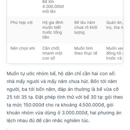
Bể lớn
4.000.000đ
mỗi lần
Phù hợp với
Hộ gia đình
Bể lâu năm
Quán ăn, kh
muốn biết
chưa rõ khối
trọ, tòa nhà
trước tổng
lượng
tiền
Nên chọn khi
Cần chốt
Muốn tính
Muốn xem
nhanh một
theo thực tế
đồng hồ cân
con số
trước và sau
Muốn tự ước nhóm bể, hộ dân chỉ cần hai con số:
nhà mấy người và mấy năm chưa hút. Bốn tới năm
người, ba tới bốn năm, đáp án thường là bể vừa cỡ
25 tới 35 tạ. Đặt phép tính thử với bể 30 tạ: gói theo
tạ mức 150.000đ cho ra khoảng 4.500.000đ, gói
khoán nhóm vừa dừng ở 3.000.000đ, hai phương án
lệch nhau đủ để cân nhắc nghiêm túc.