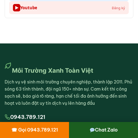
▶
Youtube
Đăng ký
Môi Trường Xanh Toàn Việt
Dịch vụ vệ sinh môi trường chuyên nghiệp, thành lập 2011. Phủ
sóng 63 tỉnh thành, đội ngũ 150+ nhân sự. Cam kết thi công
sạch sẽ, báo giá rõ ràng, hạn chế tối đa ảnh hưởng đến sinh
hoạt và luôn đặt uy tín dịch vụ lên hàng đầu
0943.789.121
Zalo: 0943.789.121
☎ Gọi 0943.789.121
Chat Zalo
Hỗ trợ 24/7, kể cả lễ tết