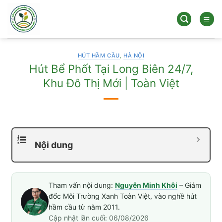
Bỏ
qua
nội
dung
HÚT HẦM CẦU
,
HÀ NỘI
Hút Bể Phốt Tại Long Biên 24/7,
Khu Đô Thị Mới | Toàn Việt
Nội dung
Tham vấn nội dung:
Nguyễn Minh Khôi
– Giám
đốc Môi Trường Xanh Toàn Việt, vào nghề hút
hầm cầu từ năm 2011.
Cập nhật lần cuối: 06/08/2026