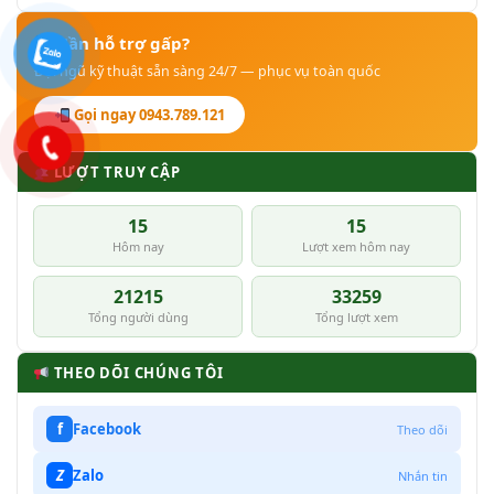
Cần hỗ trợ gấp?
Đội ngũ kỹ thuật sẵn sàng 24/7 — phục vụ toàn quốc
Gọi ngay 0943.789.121
LƯỢT TRUY CẬP
15
15
Hôm nay
Lượt xem hôm nay
21215
33259
Tổng người dùng
Tổng lượt xem
THEO DÕI CHÚNG TÔI
f
Facebook
Theo dõi
Z
Zalo
Nhắn tin