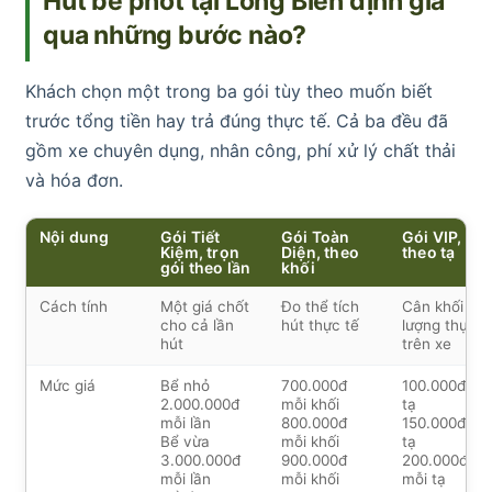
Hút bể phốt tại Long Biên định giá
qua những bước nào?
Khách chọn một trong ba gói tùy theo muốn biết
trước tổng tiền hay trả đúng thực tế. Cả ba đều đã
gồm xe chuyên dụng, nhân công, phí xử lý chất thải
và hóa đơn.
Nội dung
Gói Tiết
Gói Toàn
Gói VIP,
Kiệm, trọn
Diện, theo
theo tạ
gói theo lần
khối
Cách tính
Một giá chốt
Đo thể tích
Cân khối
cho cả lần
hút thực tế
lượng thực t
hút
trên xe
Mức giá
Bể nhỏ
700.000đ
100.000đ mỗ
2.000.000đ
mỗi khối
tạ
mỗi lần
800.000đ
150.000đ mỗ
Bể vừa
mỗi khối
tạ
3.000.000đ
900.000đ
200.000đ
mỗi lần
mỗi khối
mỗi tạ