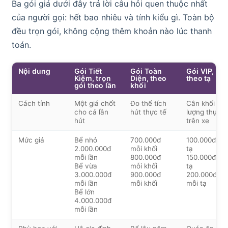
Ba gói giá dưới đây trả lời câu hỏi quen thuộc nhất
của người gọi: hết bao nhiêu và tính kiểu gì. Toàn bộ
đều trọn gói, không cộng thêm khoản nào lúc thanh
toán.
Nội dung
Gói Tiết
Gói Toàn
Gói VIP,
Kiệm, trọn
Diện, theo
theo tạ
gói theo lần
khối
Cách tính
Một giá chốt
Đo thể tích
Cân khối
cho cả lần
hút thực tế
lượng thực t
hút
trên xe
Mức giá
Bể nhỏ
700.000đ
100.000đ mỗ
2.000.000đ
mỗi khối
tạ
mỗi lần
800.000đ
150.000đ mỗ
Bể vừa
mỗi khối
tạ
3.000.000đ
900.000đ
200.000đ
mỗi lần
mỗi khối
mỗi tạ
Bể lớn
4.000.000đ
mỗi lần