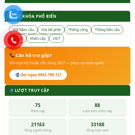
🏷 TỪ KHÓA PHỔ BIẾN
Hút hầm cầu
Hút bể phốt
Thông cống
Thông bồn cầu
Giá rẻ
Khẩn cấp
24/7
Cần hỗ trợ gấp?
Đội ngũ kỹ thuật sẵn sàng 24/7 — phục vụ toàn quốc
Gọi ngay 0943.789.121
LƯỢT TRUY CẬP
75
88
Hôm nay
Lượt xem hôm nay
21163
33188
Tổng người dùng
Tổng lượt xem