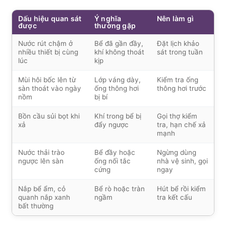
Dấu hiệu quan sát
Ý nghĩa
Nên làm gì
được
thường gặp
Nước rút chậm ở
Bể đã gần đầy,
Đặt lịch khảo
nhiều thiết bị cùng
khí không thoát
sát trong tuần
lúc
kịp
Mùi hôi bốc lên từ
Lớp váng dày,
Kiểm tra ống
sàn thoát vào ngày
ống thông hơi
thông hơi trước
nồm
bị bí
Bồn cầu sủi bọt khi
Khí trong bể bị
Gọi thợ kiểm
xả
đẩy ngược
tra, hạn chế xả
mạnh
Nước thải trào
Bể đầy hoặc
Ngừng dùng
ngược lên sàn
ống nối tắc
nhà vệ sinh, gọi
cứng
ngay
Nắp bể ẩm, cỏ
Bể rò hoặc tràn
Hút bể rồi kiểm
quanh nắp xanh
ngầm
tra kết cấu
bất thường