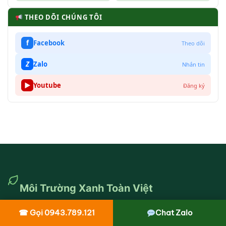
THEO DÕI CHÚNG TÔI
f
Facebook
Theo dõi
Z
Zalo
Nhắn tin
▶
Youtube
Đăng ký
Môi Trường Xanh Toàn Việt
Dịch vụ vệ sinh môi trường chuyên nghiệp, thành lập 2011. Phủ
☎ Gọi 0943.789.121
Chat Zalo
sóng 63 tỉnh thành, đội ngũ 150+ nhân sự. Cam kết thi công