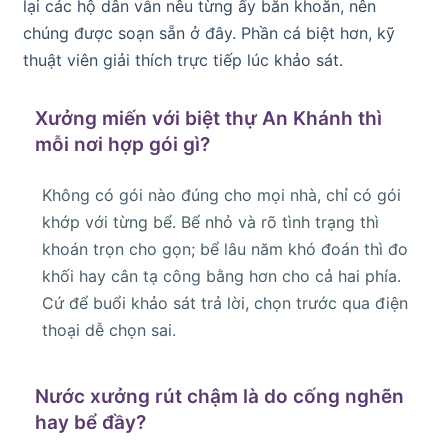
lại các hộ dân vẫn nêu từng ấy băn khoăn, nên
chúng được soạn sẵn ở đây. Phần cá biệt hơn, kỹ
thuật viên giải thích trực tiếp lúc khảo sát.
Xưởng miến với biệt thự An Khánh thì
mỗi nơi hợp gói gì?
Không có gói nào đúng cho mọi nhà, chỉ có gói
khớp với từng bể. Bể nhỏ và rõ tình trạng thì
khoán trọn cho gọn; bể lâu năm khó đoán thì đo
khối hay cân tạ công bằng hơn cho cả hai phía.
Cứ để buổi khảo sát trả lời, chọn trước qua điện
thoại dễ chọn sai.
Nước xưởng rút chậm là do cống nghẽn
hay bể đầy?