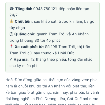
☎
Tổng đài:
0943.789.121, tiếp nhận liên tục
24/7
Chốt tiền:
sau khảo sát, trước khi làm, ba gói
tùy chọn
⏱
Quãng chờ:
quanh Trạm Trôi và An Khánh
trong khoảng 30 tới 45 phút
Xe xuất phát từ:
Số 198 Trạm Trôi, thị trấn
Trạm Trôi cũ, nay thuộc xã Hoài Đức
✔
Hậu mãi:
12 tháng theo phiếu, tổng đài nhắc
chu kỳ miễn phí
Hoài Đức đứng giữa hai thái cực của vùng ven: phía
nam là chuỗi khu đô thị An Khánh với biệt thự, liền
kề bàn giao ồ ạt gần chục năm nay, phía bắc là vành
đai làng nghề La Phù, Dương Liễu, Cát Quế nơi nước
thải sản xuất bánh kẹo, miến dong chảy chung với