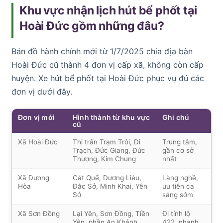
Khu vực nhận lịch hút bể phốt tại
Hoài Đức gồm những đâu?
Bản đồ hành chính mới từ 1/7/2025 chia địa bàn
Hoài Đức cũ thành 4 đơn vị cấp xã, không còn cấp
huyện. Xe hút bể phốt tại Hoài Đức phục vụ đủ các
đơn vị dưới đây.
Đơn vị mới
Hình thành từ khu vực
Ghi chú
cũ
Xã Hoài Đức
Thị trấn Trạm Trôi, Di
Trung tâm,
Trạch, Đức Giang, Đức
gần cơ sở
Thượng, Kim Chung
nhất
Xã Dương
Cát Quế, Dương Liễu,
Làng nghề,
Hòa
Đắc Sở, Minh Khai, Yên
ưu tiên ca
Sở
sáng sớm
Xã Sơn Đồng
Lại Yên, Sơn Đồng, Tiền
Đi tỉnh lộ
Yên, phần An Khánh,
422, nhanh