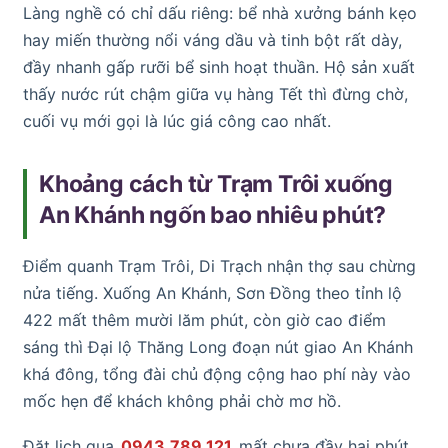
Làng nghề có chỉ dấu riêng: bể nhà xưởng bánh kẹo
hay miến thường nổi váng dầu và tinh bột rất dày,
đầy nhanh gấp rưỡi bể sinh hoạt thuần. Hộ sản xuất
thấy nước rút chậm giữa vụ hàng Tết thì đừng chờ,
cuối vụ mới gọi là lúc giá công cao nhất.
Khoảng cách từ Trạm Trôi xuống
An Khánh ngốn bao nhiêu phút?
Điểm quanh Trạm Trôi, Di Trạch nhận thợ sau chừng
nửa tiếng. Xuống An Khánh, Sơn Đồng theo tỉnh lộ
422 mất thêm mười lăm phút, còn giờ cao điểm
sáng thì Đại lộ Thăng Long đoạn nút giao An Khánh
khá đông, tổng đài chủ động cộng hao phí này vào
mốc hẹn để khách không phải chờ mơ hồ.
Đặt lịch qua
0943.789.121
mất chưa đầy hai phút.