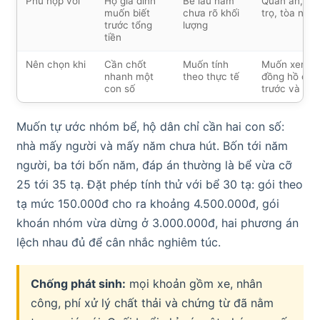
Phù hợp với
Hộ gia đình
Bể lâu năm
Quán ăn, kh
muốn biết
chưa rõ khối
trọ, tòa nhà
trước tổng
lượng
tiền
Nên chọn khi
Cần chốt
Muốn tính
Muốn xem
nhanh một
theo thực tế
đồng hồ cân
con số
trước và sau
Muốn tự ước nhóm bể, hộ dân chỉ cần hai con số:
nhà mấy người và mấy năm chưa hút. Bốn tới năm
người, ba tới bốn năm, đáp án thường là bể vừa cỡ
25 tới 35 tạ. Đặt phép tính thử với bể 30 tạ: gói theo
tạ mức 150.000đ cho ra khoảng 4.500.000đ, gói
khoán nhóm vừa dừng ở 3.000.000đ, hai phương án
lệch nhau đủ để cân nhắc nghiêm túc.
Chống phát sinh:
mọi khoản gồm xe, nhân
công, phí xử lý chất thải và chứng từ đã nằm