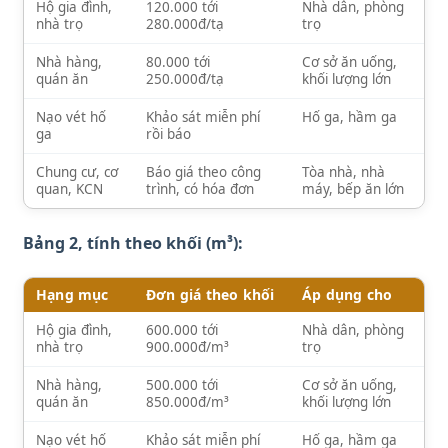
Hộ gia đình,
120.000 tới
Nhà dân, phòng
nhà trọ
280.000đ/tạ
trọ
Nhà hàng,
80.000 tới
Cơ sở ăn uống,
quán ăn
250.000đ/tạ
khối lượng lớn
Nạo vét hố
Khảo sát miễn phí
Hố ga, hầm ga
ga
rồi báo
Chung cư, cơ
Báo giá theo công
Tòa nhà, nhà
quan, KCN
trình, có hóa đơn
máy, bếp ăn lớn
Bảng 2, tính theo khối (m³):
Hạng mục
Đơn giá theo khối
Áp dụng cho
Hộ gia đình,
600.000 tới
Nhà dân, phòng
nhà trọ
900.000đ/m³
trọ
Nhà hàng,
500.000 tới
Cơ sở ăn uống,
quán ăn
850.000đ/m³
khối lượng lớn
Nạo vét hố
Khảo sát miễn phí
Hố ga, hầm ga