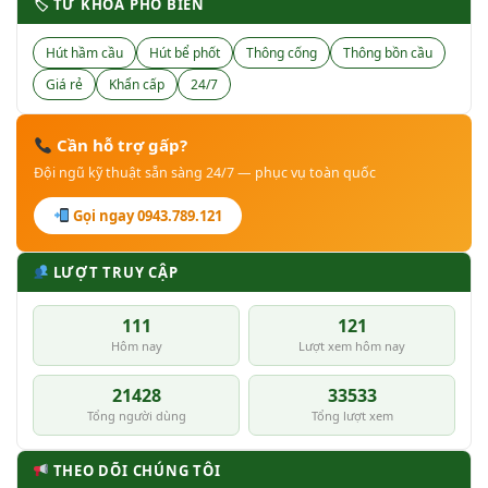
🏷 TỪ KHÓA PHỔ BIẾN
Hút hầm cầu
Hút bể phốt
Thông cống
Thông bồn cầu
Giá rẻ
Khẩn cấp
24/7
Cần hỗ trợ gấp?
Đội ngũ kỹ thuật sẵn sàng 24/7 — phục vụ toàn quốc
Gọi ngay 0943.789.121
LƯỢT TRUY CẬP
111
121
Hôm nay
Lượt xem hôm nay
21428
33533
Tổng người dùng
Tổng lượt xem
THEO DÕI CHÚNG TÔI