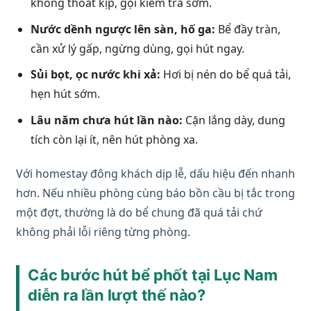
không thoát kịp, gọi kiểm tra sớm.
Nước dềnh ngược lên sàn, hố ga:
Bể đầy tràn,
cần xử lý gấp, ngừng dùng, gọi hút ngay.
Sủi bọt, ọc nước khi xả:
Hơi bị nén do bể quá tải,
hẹn hút sớm.
Lâu năm chưa hút lần nào:
Cặn lắng dày, dung
tích còn lại ít, nên hút phòng xa.
Với homestay đông khách dịp lễ, dấu hiệu đến nhanh
hơn. Nếu nhiều phòng cùng báo bồn cầu bị tắc trong
một đợt, thường là do bể chung đã quá tải chứ
không phải lỗi riêng từng phòng.
Các bước hút bể phốt tại Lục Nam
diễn ra lần lượt thế nào?