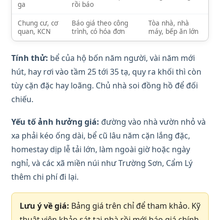
ga
rồi báo
Chung cư, cơ
Báo giá theo công
Tòa nhà, nhà
quan, KCN
trình, có hóa đơn
máy, bếp ăn lớn
Tính thử:
bể của hộ bốn năm người, vài năm mới
hút, hay rơi vào tầm 25 tới 35 tạ, quy ra khối thì còn
tùy cặn đặc hay loãng. Chủ nhà soi đồng hồ để đối
chiếu.
Yếu tố ảnh hưởng giá:
đường vào nhà vườn nhỏ và
xa phải kéo ống dài, bể cũ lâu năm cặn lắng đặc,
homestay dịp lễ tải lớn, làm ngoài giờ hoặc ngày
nghỉ, và các xã miền núi như Trường Sơn, Cẩm Lý
thêm chi phí đi lại.
Lưu ý về giá:
Bảng giá trên chỉ để tham khảo. Kỹ
thuật viên khảo sát tại nhà rồi mới báo giá chính