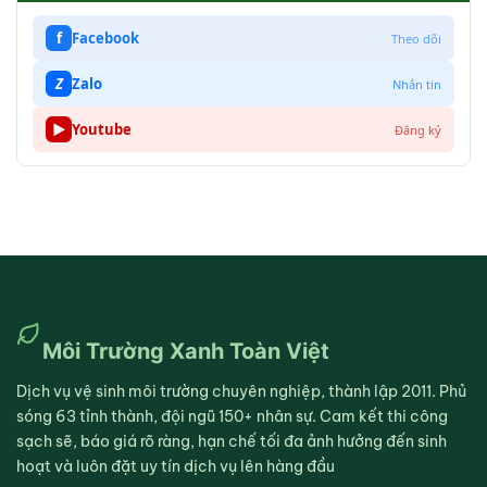
f
Facebook
Theo dõi
Z
Zalo
Nhắn tin
▶
Youtube
Đăng ký
Môi Trường Xanh Toàn Việt
Dịch vụ vệ sinh môi trường chuyên nghiệp, thành lập 2011. Phủ
sóng 63 tỉnh thành, đội ngũ 150+ nhân sự. Cam kết thi công
sạch sẽ, báo giá rõ ràng, hạn chế tối đa ảnh hưởng đến sinh
hoạt và luôn đặt uy tín dịch vụ lên hàng đầu