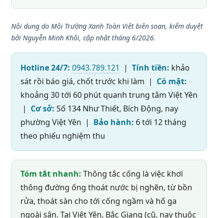
Nội dung do Môi Trường Xanh Toàn Việt biên soạn, kiểm duyệt
bởi Nguyễn Minh Khôi, cập nhật tháng 6/2026.
Hotline 24/7:
0943.789.121
|
Tính tiền:
khảo
sát rồi báo giá, chốt trước khi làm |
Có mặt:
khoảng 30 tới 60 phút quanh trung tâm Việt Yên
|
Cơ sở:
Số 134 Như Thiết, Bích Động, nay
phường Việt Yên |
Bảo hành:
6 tới 12 tháng
theo phiếu nghiệm thu
Tóm tắt nhanh:
Thông tắc cống là việc khơi
thông đường ống thoát nước bị nghẽn, từ bồn
rửa, thoát sàn cho tới cống ngầm và hố ga
ngoài sân. Tại Việt Yên, Bắc Giang (cũ, nay thuộc