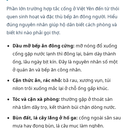
Phần lớn trường hợp tắc cống ở Việt Yên đến từ thói
quen sinh hoạt và đặc thù bếp ăn đông người. Hiểu
đúng nguyên nhân giúp hộ dân biết cách phòng và
biết khi nào phải gọi thợ.
Dầu mỡ bếp ăn đông cứng:
mỡ nóng đổ xuống
cống gặp nước lạnh thì đông lại, bám dày thành
ống, lâu ngày bịt kín. Đây là nguyên nhân số một
ở quán ăn và bếp ăn công nhân.
Cặn thức ăn, rác nhỏ:
bã rau, xương vụn, túi
nilon trôi xuống mắc lại ở chỗ ống gấp khúc.
Tóc và cặn xà phòng:
thường gặp ở thoát sàn
nhà tắm dãy trọ, kết thành búi chặn dòng nước.
Bùn đất, lá cây lắng ở hố ga:
cống ngoài sân sau
mưa hay đọng bùn, lá cây mục làm nghẽn.