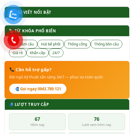
BÀI VIẾT NỔI BẬT
🏷 TỪ KHÓA PHỔ BIẾN
Hút hầm cầu
Hút bể phốt
Thông cống
Thông bồn cầu
Giá rẻ
Khẩn cấp
24/7
Cần hỗ trợ gấp?
Đội ngũ kỹ thuật sẵn sàng 24/7 — phục vụ toàn quốc
Gọi ngay 0943.789.121
LƯỢT TRUY CẬP
67
76
Hôm nay
Lượt xem hôm nay