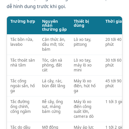
dễ hình dung trước khi gọi.
Trường hợp
Nguyên
Thiết bị
Thời gian
nhân
dùng
thường gặp
Tắc bồn rửa,
Cặn thức ăn,
Lò xo tay,
20 tới 40
lavabo
dầu mỡ, tóc
pittong
phút
bám
Tắc thoát sàn
Tóc, cặn xà
Lò xo tay,
30 tới 60
nhà tắm
phòng, đất
máy lò xo
phút
cát
mini
Tắc cống
Lá cây, rác,
Máy lò xo
45 tới 90
ngoài sân, hố
bùn đất lắng
điện, hút hố
phút
ga
ga
Tắc đường
Rễ cây, ống
Máy lò xo
1 tới 3 giờ
ống chính,
sụt, mảng
điện công
cống ngầm
bám cứng
suất lớn,
camera dò
Tắc do dầu
Mỡ đông
Máy áp lực
1 tới 2 giờ