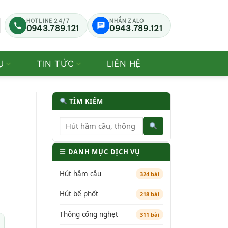
HOTLINE 24/7
NHẮN ZALO
0943.789.121
0943.789.121
Ụ
TIN TỨC
LIÊN HỆ
TÌM KIẾM
☰ DANH MỤC DỊCH VỤ
Hút hầm cầu
324 bài
Hút bể phốt
218 bài
Thông cống nghẹt
311 bài