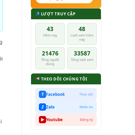
LƯỢT TRUY CẬP
43
48
Hôm nay
Lượt xem hôm
nay
g
21476
33587
ới
Tổng người
Tổng lượt xem
dùng
THEO DÕI CHÚNG TÔI
f
Facebook
Theo dõi
Z
Zalo
Nhắn tin
▶
Youtube
Đăng ký
i