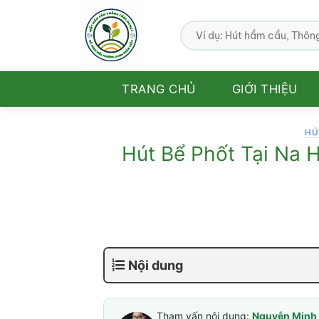
Bỏ
qua
nội
dung
TRANG CHỦ
GIỚI THIỆU
HÚ
Hút Bể Phốt Tại Na 
Nội dung
Tham vấn nội dung:
Nguyễn Minh 