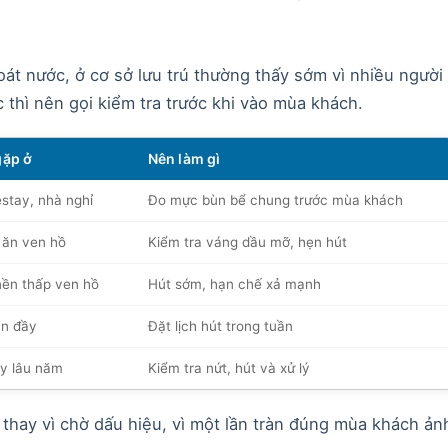
oát nước, ở cơ sở lưu trú thường thấy sớm vì nhiều người
 thì nên gọi kiểm tra trước khi vào mùa khách.
gặp ở
Nên làm gì
tay, nhà nghỉ
Đo mực bùn bể chung trước mùa khách
ăn ven hồ
Kiểm tra váng dầu mỡ, hẹn hút
ền thấp ven hồ
Hút sớm, hạn chế xả mạnh
n đầy
Đặt lịch hút trong tuần
y lâu năm
Kiểm tra nứt, hút và xử lý
ỳ thay vì chờ dấu hiệu, vì một lần tràn đúng mùa khách ản