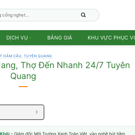
DỊCH VỤ
BẢNG GIÁ
KHU VỰC PHỤC V
T HẦM CẦU
,
TUYÊN QUANG
Hang, Thợ Đến Nhanh 24/7 Tuyên
Quang
Khôi
– Giám đốc Môi Trường Xanh Toàn Việt, vào nghề hút hầm