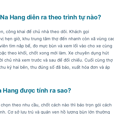
 Na Hang diễn ra theo trình tự nào?
ền, công khai để chủ nhà theo dõi. Khách gọi
 vị hẹn giờ, khu trung tâm thợ đến nhanh còn xã vùng ca
t viên tìm nắp bể, đo mực bùn và xem lối vào cho xe cùng
hoặc theo khối, chốt xong mới làm. Xe chuyên dụng hút
i chủ nhà xem trước và sau để đối chiếu. Cuối cùng thợ
hu ký hai bên, thu đúng số đã báo, xuất hóa đơn và áp
Na Hang được tính ra sao?
 chọn theo nhu cầu, chốt cách nào thì báo trọn gói cách
nh. Cơ sở lưu trú và quán ven hồ lượng bùn lớn thường