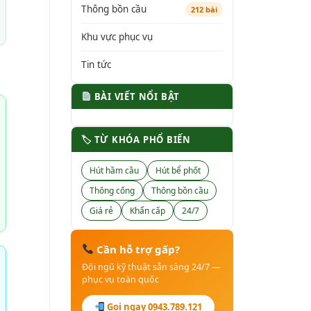
Thông bồn cầu
212 bài
Khu vực phục vụ
Tin tức
BÀI VIẾT NỔI BẬT
🏷 TỪ KHÓA PHỔ BIẾN
Hút hầm cầu
Hút bể phốt
Thông cống
Thông bồn cầu
Giá rẻ
Khẩn cấp
24/7
Cần hỗ trợ gấp?
Đội ngũ kỹ thuật sẵn sàng 24/7 —
phục vụ toàn quốc
Gọi ngay 0943.789.121