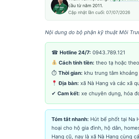
cầu từ năm 2011.
Cập nhật lần cuối: 07/07/2026
Nội dung do bộ phận kỹ thuật Môi Trư
☎
Hotline 24/7:
0943.789.121
Cách tính tiền:
theo tạ hoặc theo 
⏱
Thời gian:
khu trung tâm khoảng 
Địa bàn:
xã Nà Hang và các xã q
✔
Cam kết:
xe chuyên dụng, hóa đơ
Tóm tắt nhanh:
Hút bể phốt tại Na H
hoại cho hộ gia đình, hộ dân, home
Hang cũ, nay là xã Nà Hang cùng c