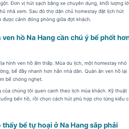
ngột. Đơn vị hút sạch bằng xe chuyên dụng, khối lượng l
chủ nhà xem. Sau đó thợ dặn chủ homestay đặt lịch hút
h được cảnh đóng phòng giữa đợt khách.
 ven hồ Na Hang cần chú ý bể phốt hơ
địa hình ven hồ ẩm thấp. Mùa du lịch, một homestay nhỏ
ường, bể đầy nhanh hơn hẳn nhà dân. Quán ăn ven hồ lại
àm bể chóng nghẹt.
ng của chúng tôi quen canh theo lịch mùa khách. Kỹ thuật
xuống bến hồ, rồi chọn cách hút phù hợp cho từng kiểu 
 thấy bể tự hoại ở Na Hang sắp phải