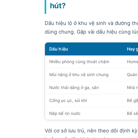
hút?
Dấu hiệu lộ ở khu vệ sinh và đường th
dùng chung. Gặp vài dấu hiệu cùng lúc
Dấu hiệu
Hay 
Nhiều phòng cùng thoát chậm
Homes
Mùi nặng ở khu vệ sinh chung
Quán 
Nước thải dâng ở ga, sân
Nhà n
Cống ục ục, sủi khí
Bể gầ
Nắp bể rịn nước
Bể xâ
Với cơ sở lưu trú, nên theo dõi định k