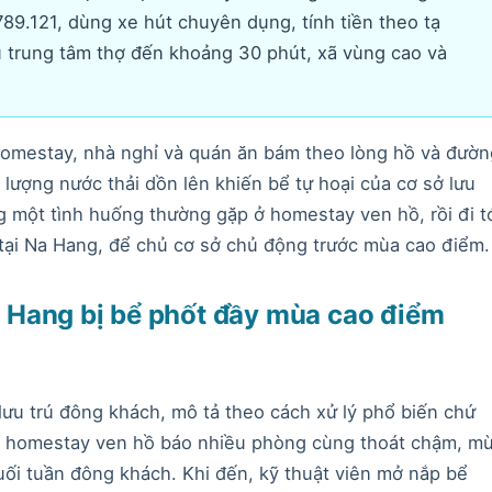
89.121, dùng xe hút chuyên dụng, tính tiền theo tạ
 trung tâm thợ đến khoảng 30 phút, xã vùng cao và
homestay, nhà nghỉ và quán ăn bám theo lòng hồ và đườn
 lượng nước thải dồn lên khiến bể tự hoại của cơ sở lưu
g một tình huống thường gặp ở homestay ven hồ, rồi đi t
t tại Na Hang, để chủ cơ sở chủ động trước mùa cao điểm.
 Hang bị bể phốt đầy mùa cao điểm
lưu trú đông khách, mô tả theo cách xử lý phổ biến chứ
t homestay ven hồ báo nhiều phòng cùng thoát chậm, mù
ối tuần đông khách. Khi đến, kỹ thuật viên mở nắp bể