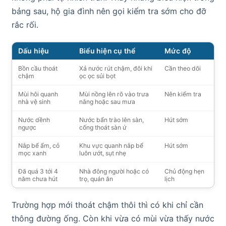
bảng sau, hộ gia đình nên gọi kiểm tra sớm cho đỡ
rắc rối.
Dấu hiệu
Biểu hiện cụ thể
Mức độ
Bồn cầu thoát
Xả nước rút chậm, đôi khi
Cần theo dõi
chậm
ọc ọc sủi bọt
Mùi hôi quanh
Mùi nồng lên rõ vào trưa
Nên kiểm tra
nhà vệ sinh
nắng hoặc sau mưa
Nước dềnh
Nước bẩn trào lên sàn,
Hút sớm
ngược
cống thoát sàn ứ
Nắp bể ẩm, cỏ
Khu vực quanh nắp bể
Hút sớm
mọc xanh
luôn ướt, sụt nhẹ
Đã quá 3 tới 4
Nhà đông người hoặc có
Chủ động hẹn
năm chưa hút
trọ, quán ăn
lịch
Trường hợp mới thoát chậm thôi thì có khi chỉ cần
thông đường ống. Còn khi vừa có mùi vừa thấy nước