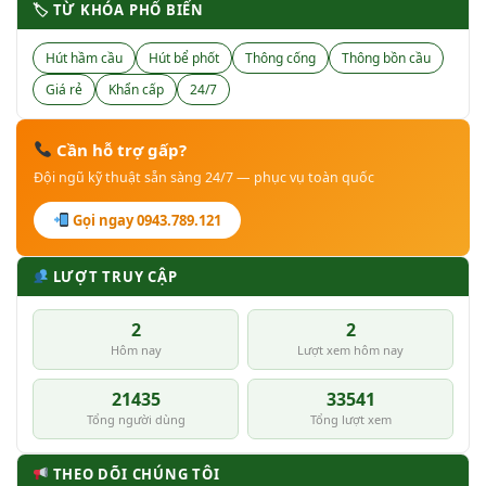
🏷 TỪ KHÓA PHỔ BIẾN
Hút hầm cầu
Hút bể phốt
Thông cống
Thông bồn cầu
Giá rẻ
Khẩn cấp
24/7
Cần hỗ trợ gấp?
Đội ngũ kỹ thuật sẵn sàng 24/7 — phục vụ toàn quốc
Gọi ngay 0943.789.121
LƯỢT TRUY CẬP
2
2
Hôm nay
Lượt xem hôm nay
21435
33541
Tổng người dùng
Tổng lượt xem
THEO DÕI CHÚNG TÔI