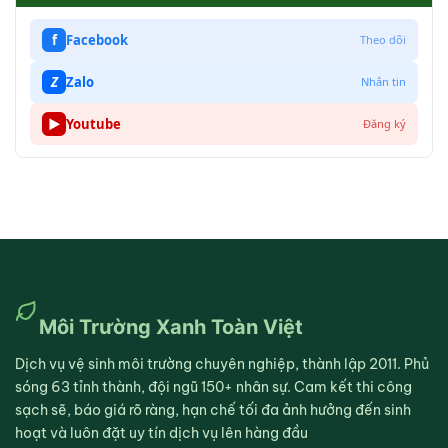
f
Facebook
Theo dõi
Z
Zalo
Nhắn tin
▶
Youtube
Đăng ký
Môi Trường Xanh Toàn Việt
Dịch vụ vệ sinh môi trường chuyên nghiệp, thành lập 2011. Phủ
sóng 63 tỉnh thành, đội ngũ 150+ nhân sự. Cam kết thi công
sạch sẽ, báo giá rõ ràng, hạn chế tối đa ảnh hưởng đến sinh
hoạt và luôn đặt uy tín dịch vụ lên hàng đầu