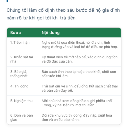
Chúng tôi làm cố định theo sáu bước để hộ gia đình
nắm rõ từ khi gọi tới khi trả tiền.
Bước
Nội dung
1. Tiếp nhận
Nghe mô tả qua điện thoại, hỏi địa chỉ, tình
trạng đường vào và loại bể để điều xe phù hợp.
2. Khảo sát tại
Kỹ thuật viên tới mở nắp bể, xác định dung tích
nhà
và độ đặc của cặn.
3. Báo giá,
Báo cách tính theo tạ hoặc theo khối, chốt con
thống nhất
số trước khi làm.
4. Thi công
Trải bạt giữ vệ sinh, đấu ống, hút sạch chất thải
và bùn cặn đáy bể.
5. Nghiệm thu
Mời chủ nhà xem đồng hồ đo, ghi phiếu khối
lượng, ký hai bên rồi mới thu tiền.
6. Dọn và bàn
Dội rửa khu vực thi công, đậy nắp, xuất hóa
giao
đơn và phiếu bảo hành.