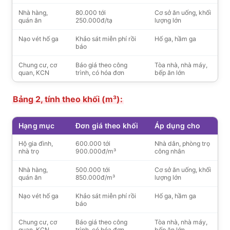
Nhà hàng,
80.000 tới
Cơ sở ăn uống, khối
quán ăn
250.000đ/tạ
lượng lớn
Nạo vét hố ga
Khảo sát miễn phí rồi
Hố ga, hầm ga
báo
Chung cư, cơ
Báo giá theo công
Tòa nhà, nhà máy,
quan, KCN
trình, có hóa đơn
bếp ăn lớn
Bảng 2, tính theo khối (m³):
Hạng mục
Đơn giá theo khối
Áp dụng cho
Hộ gia đình,
600.000 tới
Nhà dân, phòng trọ
nhà trọ
900.000đ/m³
công nhân
Nhà hàng,
500.000 tới
Cơ sở ăn uống, khối
quán ăn
850.000đ/m³
lượng lớn
Nạo vét hố ga
Khảo sát miễn phí rồi
Hố ga, hầm ga
báo
Chung cư, cơ
Báo giá theo công
Tòa nhà, nhà máy,
quan, KCN
trình, có hóa đơn
bếp ăn lớn