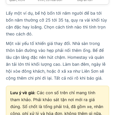
Lấy một ví dụ, bể hộ bốn tới năm người để ba tới
bốn năm thường cỡ 25 tới 35 tạ, quy ra vài khối tùy
cặn đặc hay loãng. Chọn cách tính nào thì tính trọn
theo cách đó.
Một vài yếu tố khiến giá thay đổi. Nhà sàn trong
thôn bản đường vào hẹp phải nối thêm ống. Bể để
lâu cặn lắng đặc nên hút chậm. Homestay và quán
ăn tải lớn thì khối lượng cao. Làm ban đêm, ngày lễ
hội xòe đông khách, hoặc ở xã xa như Liên Sơn sẽ
cộng thêm chi phí đi lại. Tất cả nói rõ khi báo giá.
Lưu ý về giá:
Các con số trên chỉ mang tính
tham khảo. Phải khảo sát tận nơi mới ra giá
đúng. Số chốt là tổng phải trả, đã gồm xe, nhân
công, phí xử lý và hóa đơn, không thêm gì nữa.