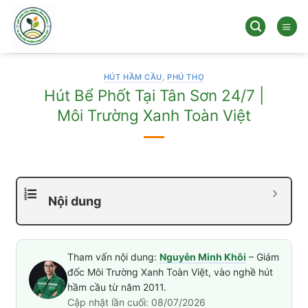
Bỏ
qua
nội
dung
HÚT HẦM CẦU
,
PHÚ THỌ
Hút Bể Phốt Tại Tân Sơn 24/7 |
Môi Trường Xanh Toàn Việt
Nội dung
Tham vấn nội dung:
Nguyễn Minh Khôi
– Giám
đốc Môi Trường Xanh Toàn Việt, vào nghề hút
hầm cầu từ năm 2011.
Cập nhật lần cuối: 08/07/2026