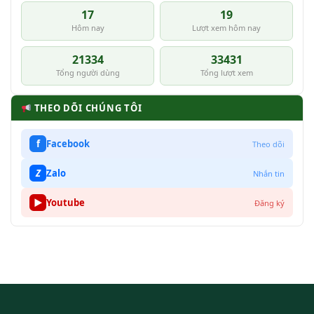
17
19
Hôm nay
Lượt xem hôm nay
21334
33431
Tổng người dùng
Tổng lượt xem
THEO DÕI CHÚNG TÔI
f
Facebook
Theo dõi
Z
Zalo
Nhắn tin
▶
Youtube
Đăng ký