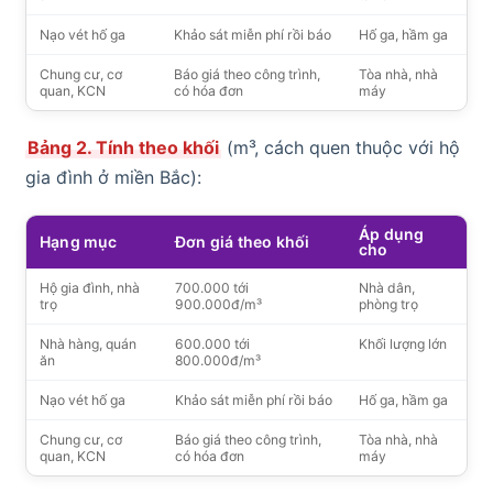
Nạo vét hố ga
Khảo sát miễn phí rồi báo
Hố ga, hầm ga
Chung cư, cơ
Báo giá theo công trình,
Tòa nhà, nhà
quan, KCN
có hóa đơn
máy
Bảng 2. Tính theo khối
(m³, cách quen thuộc với hộ
gia đình ở miền Bắc):
Áp dụng
Hạng mục
Đơn giá theo khối
cho
Hộ gia đình, nhà
700.000 tới
Nhà dân,
trọ
900.000đ/m³
phòng trọ
Nhà hàng, quán
600.000 tới
Khối lượng lớn
ăn
800.000đ/m³
Nạo vét hố ga
Khảo sát miễn phí rồi báo
Hố ga, hầm ga
Chung cư, cơ
Báo giá theo công trình,
Tòa nhà, nhà
quan, KCN
có hóa đơn
máy