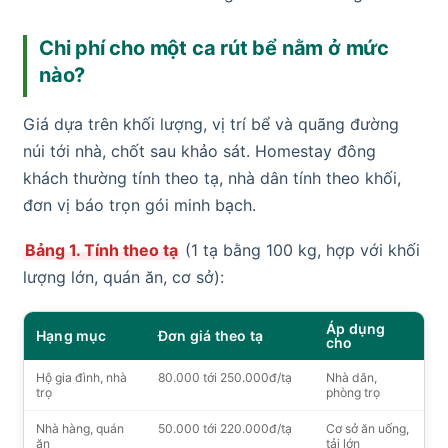
Chi phí cho một ca rút bể nằm ở mức
nào?
Giá dựa trên khối lượng, vị trí bể và quãng đường
núi tới nhà, chốt sau khảo sát. Homestay đông
khách thường tính theo tạ, nhà dân tính theo khối,
đơn vị báo trọn gói minh bạch.
Bảng 1. Tính theo tạ
(1 tạ bằng 100 kg, hợp với khối
lượng lớn, quán ăn, cơ sở):
Áp dụng
Hạng mục
Đơn giá theo tạ
cho
Hộ gia đình, nhà
80.000 tới 250.000đ/tạ
Nhà dân,
trọ
phòng trọ
Nhà hàng, quán
50.000 tới 220.000đ/tạ
Cơ sở ăn uống,
ăn
tải lớn