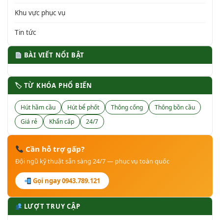
Khu vực phục vụ
Tin tức
BÀI VIẾT NỔI BẬT
🏷 TỪ KHÓA PHỔ BIẾN
Hút hầm cầu
Hút bể phốt
Thông cống
Thông bồn cầu
Giá rẻ
Khẩn cấp
24/7
Cần hỗ trợ gấp?
Đội ngũ kỹ thuật sẵn sàng 24/7 — phục vụ toàn quốc
Gọi ngay 0943.789.121
LƯỢT TRUY CẬP