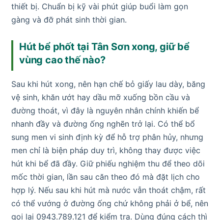
thiết bị. Chuẩn bị kỹ vài phút giúp buổi làm gọn
gàng và đỡ phát sinh thời gian.
Hút bể phốt tại Tân Sơn xong, giữ bể
vùng cao thế nào?
Sau khi hút xong, nên hạn chế bỏ giấy lau dày, băng
vệ sinh, khăn ướt hay dầu mỡ xuống bồn cầu và
đường thoát, vì đây là nguyên nhân chính khiến bể
nhanh đầy và đường ống nghẽn trở lại. Có thể bổ
sung men vi sinh định kỳ để hỗ trợ phân hủy, nhưng
men chỉ là biện pháp duy trì, không thay được việc
hút khi bể đã đầy. Giữ phiếu nghiệm thu để theo dõi
mốc thời gian, lần sau căn theo đó mà đặt lịch cho
hợp lý. Nếu sau khi hút mà nước vẫn thoát chậm, rất
có thể vướng ở đường ống chứ không phải ở bể, nên
gọi lại 0943.789.121 để kiểm tra. Dùng đúng cách thì