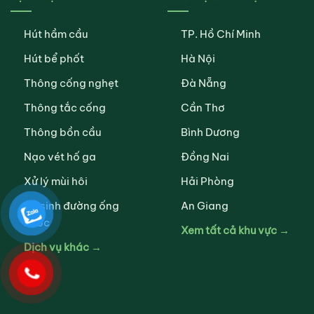
Hút hầm cầu
TP. Hồ Chí Minh
Hút bể phốt
Hà Nội
Thông cống nghẹt
Đà Nẵng
Thông tắc cống
Cần Thơ
Thông bồn cầu
Bình Dương
Nạo vét hố ga
Đồng Nai
Xử lý mùi hôi
Hải Phòng
Vệ sinh đường ống
An Giang
nước
Xem tất cả khu vực →
Dịch vụ khác →