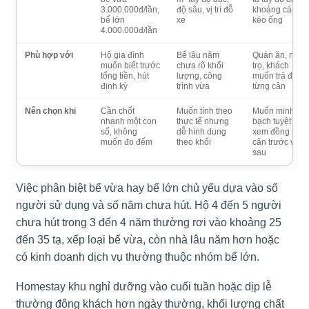
3.000.000đ/lần,
độ sâu, vị trí đỗ
khoảng cách
bể lớn
xe
kéo ống
4.000.000đ/lần
Phù hợp với
Hộ gia đình
Bể lâu năm
Quán ăn, nhà
muốn biết trước
chưa rõ khối
trọ, khách
tổng tiền, hút
lượng, công
muốn trả đúng
định kỳ
trình vừa
từng cân
Nên chọn khi
Cần chốt
Muốn tính theo
Muốn minh
nhanh một con
thực tế nhưng
bạch tuyệt đối,
số, không
dễ hình dung
xem đồng hồ
muốn đo đếm
theo khối
cân trước và
sau
Việc phân biệt bể vừa hay bể lớn chủ yếu dựa vào số
người sử dụng và số năm chưa hút. Hộ 4 đến 5 người
chưa hút trong 3 đến 4 năm thường rơi vào khoảng 25
đến 35 tạ, xếp loại bể vừa, còn nhà lâu năm hơn hoặc
có kinh doanh dịch vụ thường thuộc nhóm bể lớn.
Homestay khu nghỉ dưỡng vào cuối tuần hoặc dịp lễ
thường đông khách hơn ngày thường, khối lượng chất