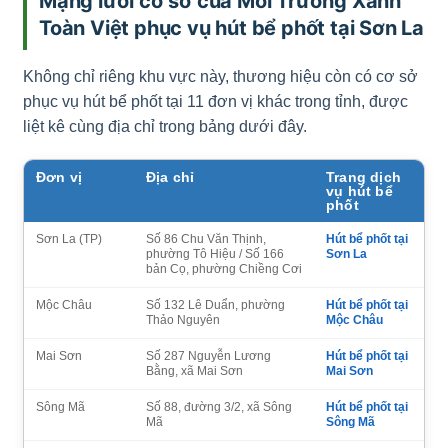
Mạng lưới cơ sở của Môi Trường Xanh
Toàn Việt phục vụ hút bể phốt tại Sơn La
Không chỉ riêng khu vực này, thương hiệu còn có cơ sở
phục vụ hút bể phốt tại 11 đơn vị khác trong tỉnh, được
liệt kê cùng địa chỉ trong bảng dưới đây.
Đơn vị
Địa chỉ
Trang dịch
vụ hút bể
phốt
Sơn La (TP)
Số 86 Chu Văn Thịnh,
Hút bể phốt tại
phường Tô Hiệu / Số 166
Sơn La
bản Cọ, phường Chiềng Cơi
Mộc Châu
Số 132 Lê Duẩn, phường
Hút bể phốt tại
Thảo Nguyên
Mộc Châu
Mai Sơn
Số 287 Nguyễn Lương
Hút bể phốt tại
Bằng, xã Mai Sơn
Mai Sơn
Sông Mã
Số 88, đường 3/2, xã Sông
Hút bể phốt tại
Mã
Sông Mã