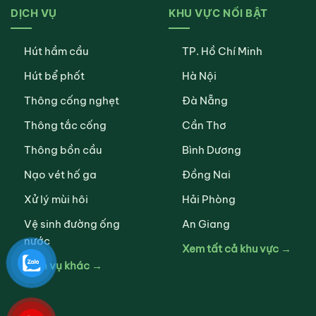
DỊCH VỤ
KHU VỰC NỔI BẬT
Hút hầm cầu
TP. Hồ Chí Minh
Hút bể phốt
Hà Nội
Thông cống nghẹt
Đà Nẵng
Thông tắc cống
Cần Thơ
Thông bồn cầu
Bình Dương
Nạo vét hố ga
Đồng Nai
Xử lý mùi hôi
Hải Phòng
Vệ sinh đường ống
An Giang
nước
Xem tất cả khu vực →
Dịch vụ khác →