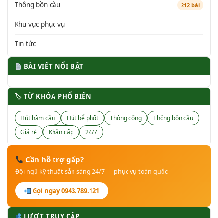
Thông bồn cầu
212 bài
Khu vực phục vụ
Tin tức
BÀI VIẾT NỔI BẬT
🏷 TỪ KHÓA PHỔ BIẾN
Hút hầm cầu
Hút bể phốt
Thông cống
Thông bồn cầu
Giá rẻ
Khẩn cấp
24/7
Cần hỗ trợ gấp?
Đội ngũ kỹ thuật sẵn sàng 24/7 — phục vụ toàn quốc
Gọi ngay 0943.789.121
LƯỢT TRUY CẬP