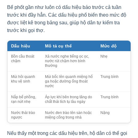
Bể phốt gần như luôn có dấu hiệu báo trước cả tuần
trước khi đầy hẳn. Các dấu hiệu phổ biến theo mức độ
được liệt kê trong bảng sau, giúp hộ dân tự kiểm tra
trước khi gọi thợ.
Dấu hiệu
Mô tả cụ thể
Mức độ
Bồn cầu thoát
Xả nước nghe tiếng ọc ọc,
Nhẹ
chậm
nước rút chậm hơn bình
thường
Mùi hôi quanh
Mùi bốc lên quanh miệng hố
Trung bình
khu vệ sinh
ga hoặc đường ống thoát
nước
Nắp bể phồng,
Áp lực khí bên trong tăng do
Trung bình
rạn nứt nhẹ
chất thải tích tụ lâu ngày
Nước thải trào
Nước đen trào lên sàn hoặc
Nặng
ngược
miệng cống trong nhà
Nếu thấy một trong các dấu hiệu trên, hộ dân có thể gọi