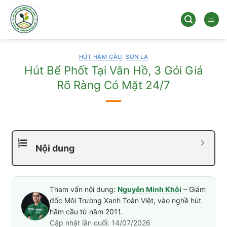
Bỏ
qua
nội
dung
HÚT HẦM CẦU
,
SƠN LA
Hút Bể Phốt Tại Vân Hồ, 3 Gói Giá
Rõ Ràng Có Mặt 24/7
Nội dung
Tham vấn nội dung:
Nguyễn Minh Khôi
– Giám
đốc Môi Trường Xanh Toàn Việt, vào nghề hút
hầm cầu từ năm 2011.
Cập nhật lần cuối: 14/07/2026