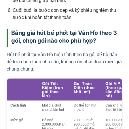
để đối chiếu giữa hai bên.
Cuối buổi là bước dọn dẹp và ký phiếu nghiệm thu
trước khi hoàn tất thanh toán.
Bảng giá hút bể phốt tại Vân Hồ theo 3
gói, chọn gói nào cho phù hợp?
Hút bể phốt tại Vân Hồ hiện tính theo ba gói để hộ dân
dễ lựa chọn theo nhu cầu, không còn phải đoán mức giá
chung chung.
Gói Tiết
Gói Toàn
Gói VIP
Kiệm (trọn
Diện (theo
(theo tạ,
gói theo
khối m³)
cân đồng
lần)
hồ)
Cách tính
Một giá chốt
Đo thể tích hút
Cân khối lượn
cho cả lần hút
thực tế
thực tế trên xe
Mức giá
Bể nhỏ
700.000đ tới
100.000đ tới
2.000.000đ/lần,
900.000đ mỗi
200.000đ mỗi
bể vừa
m³ tùy độ đặc,
tạ tùy độ đặc v