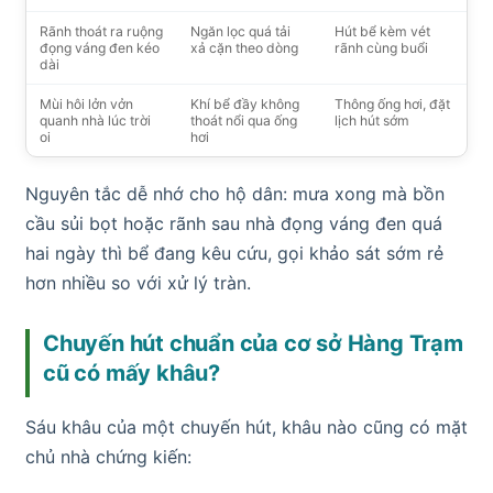
Rãnh thoát ra ruộng
Ngăn lọc quá tải
Hút bể kèm vét
đọng váng đen kéo
xả cặn theo dòng
rãnh cùng buổi
dài
Mùi hôi lởn vởn
Khí bể đầy không
Thông ống hơi, đặt
quanh nhà lúc trời
thoát nổi qua ống
lịch hút sớm
oi
hơi
Nguyên tắc dễ nhớ cho hộ dân: mưa xong mà bồn
cầu sủi bọt hoặc rãnh sau nhà đọng váng đen quá
hai ngày thì bể đang kêu cứu, gọi khảo sát sớm rẻ
hơn nhiều so với xử lý tràn.
Chuyến hút chuẩn của cơ sở Hàng Trạm
cũ có mấy khâu?
Sáu khâu của một chuyến hút, khâu nào cũng có mặt
chủ nhà chứng kiến: