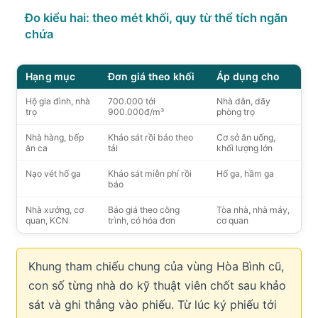
Đo kiểu hai: theo mét khối, quy từ thể tích ngăn
chứa
Hạng mục
Đơn giá theo khối
Áp dụng cho
Hộ gia đình, nhà
700.000 tới
Nhà dân, dãy
trọ
900.000đ/m³
phòng trọ
Nhà hàng, bếp
Khảo sát rồi báo theo
Cơ sở ăn uống,
ăn ca
tải
khối lượng lớn
Nạo vét hố ga
Khảo sát miễn phí rồi
Hố ga, hầm ga
báo
Nhà xưởng, cơ
Báo giá theo công
Tòa nhà, nhà máy,
quan, KCN
trình, có hóa đơn
cơ quan
Khung tham chiếu chung của vùng Hòa Bình cũ,
con số từng nhà do kỹ thuật viên chốt sau khảo
sát và ghi thẳng vào phiếu. Từ lúc ký phiếu tới