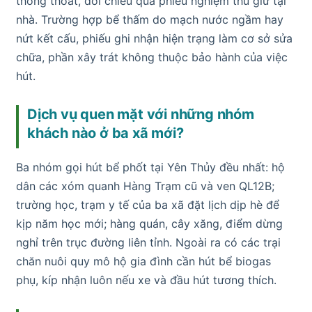
thông thoát, đối chiếu qua phiếu nghiệm thu giữ tại
nhà. Trường hợp bể thấm do mạch nước ngầm hay
nứt kết cấu, phiếu ghi nhận hiện trạng làm cơ sở sửa
chữa, phần xây trát không thuộc bảo hành của việc
hút.
Dịch vụ quen mặt với những nhóm
khách nào ở ba xã mới?
Ba nhóm gọi hút bể phốt tại Yên Thủy đều nhất: hộ
dân các xóm quanh Hàng Trạm cũ và ven QL12B;
trường học, trạm y tế của ba xã đặt lịch dịp hè để
kịp năm học mới; hàng quán, cây xăng, điểm dừng
nghỉ trên trục đường liên tỉnh. Ngoài ra có các trại
chăn nuôi quy mô hộ gia đình cần hút bể biogas
phụ, kíp nhận luôn nếu xe và đầu hút tương thích.