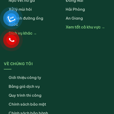
Nạo vét hố ga
Đồng Nai
Xử lý mùi hôi
Hải Phòng
Vệ sinh đường ống
An Giang
nước
Xem tất cả khu vực →
Dịch vụ khác →
VỀ CHÚNG TÔI
Giới thiệu công ty
Bảng giá dịch vụ
Quy trình thi công
Chính sách bảo mật
Chính sách bảo hành