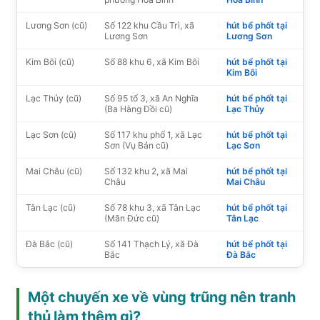
Lương Sơn (cũ)
Số 122 khu Cầu Trì, xã
hút bể phốt tại
Lương Sơn
Lương Sơn
Kim Bôi (cũ)
Số 88 khu 6, xã Kim Bôi
hút bể phốt tại
Kim Bôi
Lạc Thủy (cũ)
Số 95 tổ 3, xã An Nghĩa
hút bể phốt tại
(Ba Hàng Đồi cũ)
Lạc Thủy
Lạc Sơn (cũ)
Số 117 khu phố 1, xã Lạc
hút bể phốt tại
Sơn (Vụ Bản cũ)
Lạc Sơn
Mai Châu (cũ)
Số 132 khu 2, xã Mai
hút bể phốt tại
Châu
Mai Châu
Tân Lạc (cũ)
Số 78 khu 3, xã Tân Lạc
hút bể phốt tại
(Mãn Đức cũ)
Tân Lạc
Đà Bắc (cũ)
Số 141 Thạch Lý, xã Đà
hút bể phốt tại
Bắc
Đà Bắc
Một chuyến xe về vùng trũng nên tranh
thủ làm thêm gì?