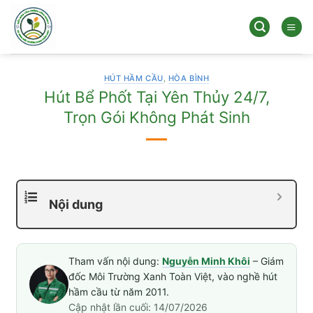
Bỏ
qua
nội
dung
HÚT HẦM CẦU
,
HÒA BÌNH
Hút Bể Phốt Tại Yên Thủy 24/7,
Trọn Gói Không Phát Sinh
Nội dung
Tham vấn nội dung:
Nguyễn Minh Khôi
– Giám
đốc Môi Trường Xanh Toàn Việt, vào nghề hút
hầm cầu từ năm 2011.
Cập nhật lần cuối: 14/07/2026