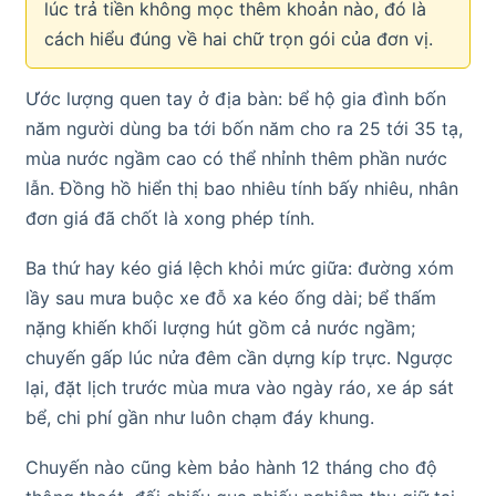
lúc trả tiền không mọc thêm khoản nào, đó là
cách hiểu đúng về hai chữ trọn gói của đơn vị.
Ước lượng quen tay ở địa bàn: bể hộ gia đình bốn
năm người dùng ba tới bốn năm cho ra 25 tới 35 tạ,
mùa nước ngầm cao có thể nhỉnh thêm phần nước
lẫn. Đồng hồ hiển thị bao nhiêu tính bấy nhiêu, nhân
đơn giá đã chốt là xong phép tính.
Ba thứ hay kéo giá lệch khỏi mức giữa: đường xóm
lầy sau mưa buộc xe đỗ xa kéo ống dài; bể thấm
nặng khiến khối lượng hút gồm cả nước ngầm;
chuyến gấp lúc nửa đêm cần dựng kíp trực. Ngược
lại, đặt lịch trước mùa mưa vào ngày ráo, xe áp sát
bể, chi phí gần như luôn chạm đáy khung.
Chuyến nào cũng kèm bảo hành 12 tháng cho độ