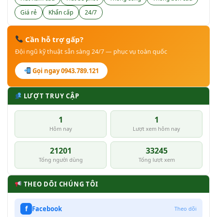
Giá rẻ
Khẩn cấp
24/7
Cần hỗ trợ gấp?
Đội ngũ kỹ thuật sẵn sàng 24/7 — phục vụ toàn quốc
Gọi ngay 0943.789.121
LƯỢT TRUY CẬP
1
1
Hôm nay
Lượt xem hôm nay
21201
33245
Tổng người dùng
Tổng lượt xem
THEO DÕI CHÚNG TÔI
f
Facebook
Theo dõi