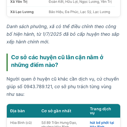
Xã Yên Trị
Đoàn Kết, Hữu Lợi, Ngọc Lương, Yên Trị
Xã Lạc Lương
Bảo Hiệu, Đa Phúc, Lạc Sỹ, Lạc Lương
Danh sách phường, xã có thể điều chỉnh theo công
bố hiện hành, từ 1/7/2025 đã bỏ cấp huyện theo sắp
xếp hành chính mới.
Cơ sở các huyện cũ lân cận nằm ở
những điểm nào?
Người quen ở huyện cũ khác cần dịch vụ, cứ chuyển
giúp số 0943.789.121, cơ sở phụ trách từng vùng
như sau:
Trang dịch
Địa bàn
Cơ sở gần nhất
vụ
Hòa Bình (cũ)
Số 89 Trần Hưng Đạo,
hút bể phốt tại
phường Hòa Bình
Hòa Bình