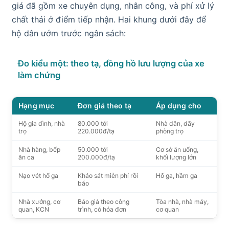
giá đã gồm xe chuyên dụng, nhân công, và phí xử lý
chất thải ở điểm tiếp nhận. Hai khung dưới đây để
hộ dân ướm trước ngân sách:
Đo kiểu một: theo tạ, đồng hồ lưu lượng của xe
làm chứng
Hạng mục
Đơn giá theo tạ
Áp dụng cho
Hộ gia đình, nhà
80.000 tới
Nhà dân, dãy
trọ
220.000đ/tạ
phòng trọ
Nhà hàng, bếp
50.000 tới
Cơ sở ăn uống,
ăn ca
200.000đ/tạ
khối lượng lớn
Nạo vét hố ga
Khảo sát miễn phí rồi
Hố ga, hầm ga
báo
Nhà xưởng, cơ
Báo giá theo công
Tòa nhà, nhà máy,
quan, KCN
trình, có hóa đơn
cơ quan