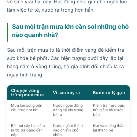
vệ sinh vừa hại cây. Hút đúng nhịp giữ cho ngăn lọc
làm việc tử tế, nước ra trong hơn hẳn.
Sau mỗi trận mưa lớn cần soi những chỗ
nào quanh nhà?
Sau mỗi trận mưa to là thời điểm vàng để kiểm tra
sức khỏe bể phốt. Các hiện tượng dưới đây lặp lại
hằng năm ở vùng trũng, hộ gia đình đối chiếu là ra
ngay tình trạng:
Chuyện vùng
Vì sao xảy ra
Bước xử lý gọn
trũng mùa mưa
Mưa lớn xong bồn
Nước ngoài đồng
Kiểm tra mực bùn,
cầu trào bọt khí
dâng ép khí trong
hút giảm tải trước
bể ra
bão
Bể mới xây hai năm
Nước ngầm thấm
Hút và chống thấm
nước đã dâng gần
vào chiếm chỗ
lại thành bể
nắp
chứa