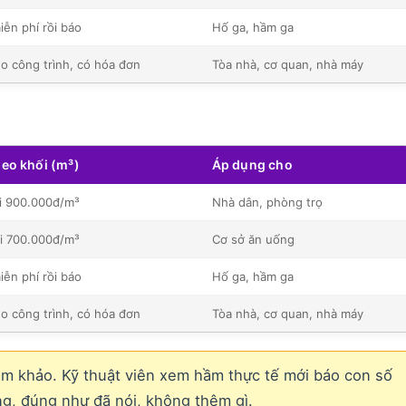
iễn phí rồi báo
Hố ga, hầm ga
eo công trình, có hóa đơn
Tòa nhà, cơ quan, nhà máy
heo khối (m³)
Áp dụng cho
i 900.000đ/m³
Nhà dân, phòng trọ
i 700.000đ/m³
Cơ sở ăn uống
iễn phí rồi báo
Hố ga, hầm ga
eo công trình, có hóa đơn
Tòa nhà, cơ quan, nhà máy
am khảo. Kỹ thuật viên xem hầm thực tế mới báo con số
ùng, đúng như đã nói, không thêm gì.