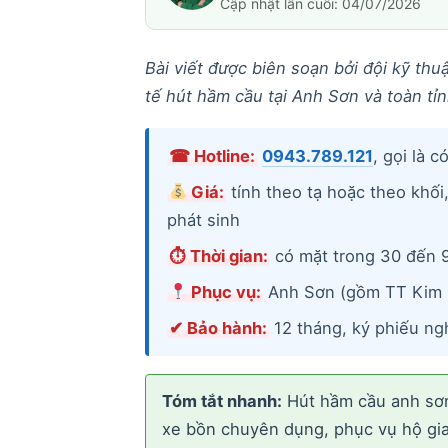
Cập nhật lần cuối: 04/07/2026
Bài viết được biên soạn bởi đội kỹ th
tế hút hầm cầu tại Anh Sơn và toàn tỉ
☎ Hotline:
0943.789.121
, gọi là c
Giá:
tính theo tạ hoặc theo khối
phát sinh
⏱ Thời gian:
có mặt trong 30 đến 
Phục vụ:
Anh Sơn (gồm TT Kim 
✔ Bảo hành:
12 tháng, ký phiếu ng
Tóm tắt nhanh:
Hút hầm cầu anh sơn 
xe bồn chuyên dụng, phục vụ hộ gia 