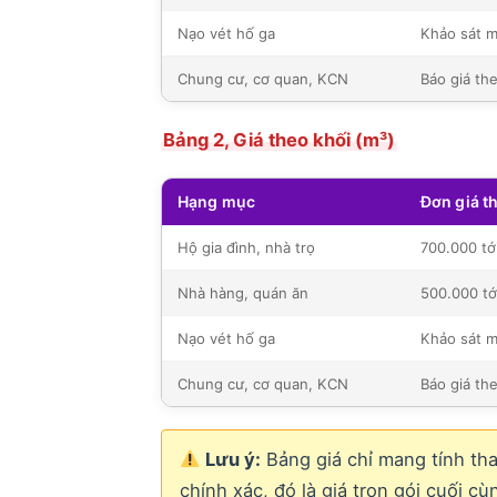
Nạo vét hố ga
Khảo sát m
Chung cư, cơ quan, KCN
Báo giá th
Bảng 2, Giá theo khối (m³)
Hạng mục
Đơn giá t
Hộ gia đình, nhà trọ
700.000 tớ
Nhà hàng, quán ăn
500.000 tớ
Nạo vét hố ga
Khảo sát m
Chung cư, cơ quan, KCN
Báo giá th
Lưu ý:
Bảng giá chỉ mang tính th
chính xác, đó là giá trọn gói cuối c