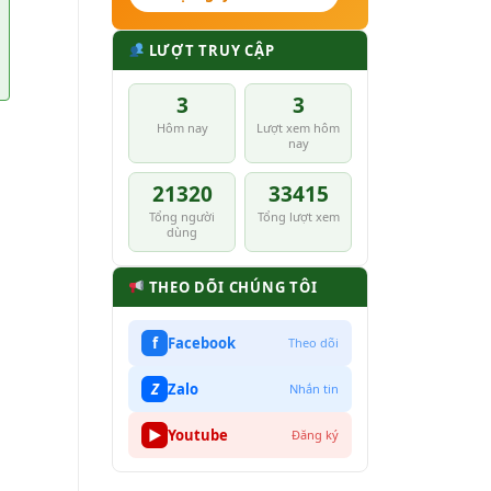
LƯỢT TRUY CẬP
3
3
Hôm nay
Lượt xem hôm
nay
21320
33415
Tổng người
Tổng lượt xem
dùng
THEO DÕI CHÚNG TÔI
f
Facebook
Theo dõi
Z
Zalo
Nhắn tin
▶
Youtube
Đăng ký