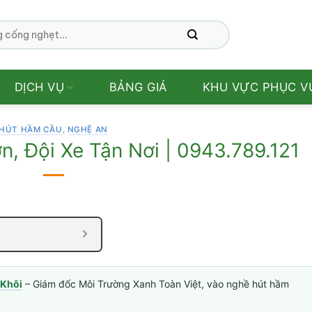
DỊCH VỤ
BẢNG GIÁ
KHU VỰC PHỤC V
HÚT HẦM CẦU
,
NGHỆ AN
, Đội Xe Tận Nơi | 0943.789.121
Khôi
– Giám đốc Môi Trường Xanh Toàn Việt, vào nghề hút hầm