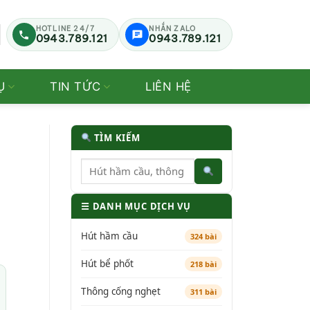
HOTLINE 24/7
NHẮN ZALO
0943.789.121
0943.789.121
Ụ
TIN TỨC
LIÊN HỆ
TÌM KIẾM
☰ DANH MỤC DỊCH VỤ
Hút hầm cầu
324 bài
Hút bể phốt
218 bài
Thông cống nghẹt
311 bài