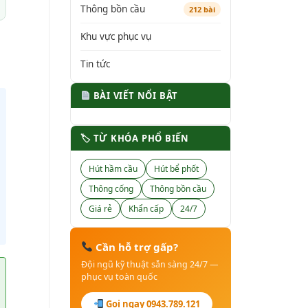
Thông bồn cầu
212 bài
Khu vực phục vụ
Tin tức
BÀI VIẾT NỔI BẬT
🏷 TỪ KHÓA PHỔ BIẾN
Hút hầm cầu
Hút bể phốt
Thông cống
Thông bồn cầu
Giá rẻ
Khẩn cấp
24/7
Cần hỗ trợ gấp?
Đội ngũ kỹ thuật sẵn sàng 24/7 —
phục vụ toàn quốc
Gọi ngay 0943.789.121