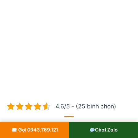
4.6/5 - (25 bình chọn)
☎ Gọi 0943.789.121
Chat Zalo