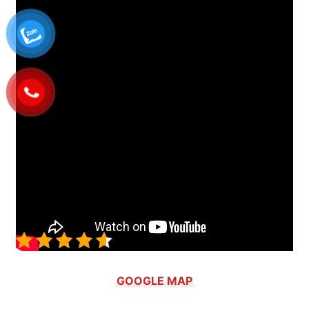
Tham vấn nội dung:
Nguyễn Minh Khôi
– Giám
đốc Môi Trường Xanh Toàn Việt, vào nghề hút
hầm cầu từ năm 2011.
Cập nhật lần cuối: 24/06/2026
4.6/5 - (25 bình chọn)
GOOGLE MAP