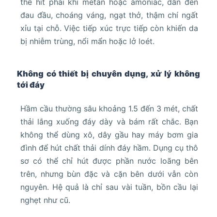
thể hít phải khí metan hoặc amoniac, dẫn đến
đau đầu, choáng váng, ngạt thở, thậm chí ngất
xỉu tại chỗ. Việc tiếp xúc trực tiếp còn khiến da
bị nhiễm trùng, nổi mẩn hoặc lở loét.
Không có thiết bị chuyên dụng, xử lý không
tới đáy
Hầm cầu thường sâu khoảng 1.5 đến 3 mét, chất
thải lắng xuống đáy dày và bám rất chắc. Bạn
không thể dùng xô, dây gầu hay máy bơm gia
đình để hút chất thải dính đáy hầm. Dụng cụ thô
sơ có thể chỉ hút được phần nước loãng bên
trên, nhưng bùn đặc và cặn bên dưới vẫn còn
nguyên. Hệ quả là chỉ sau vài tuần, bồn cầu lại
nghẹt như cũ.