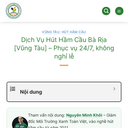
Bỏ
qua
nội
dung
VŨNG TÀU
,
HÚT HẦM CẦU
Dịch Vụ Hút Hầm Cầu Bà Rịa
[Vũng Tàu] – Phục vụ 24/7, không
nghỉ lễ
Nội dung
Tham vấn nội dung:
Nguyễn Minh Khôi
– Giám
đốc Môi Trường Xanh Toàn Việt, vào nghề hút
hầm cầu từ năm 2011.