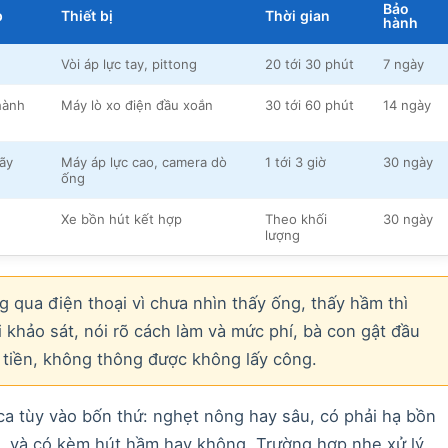
Bảo
p
Thiết bị
Thời gian
hành
Vòi áp lực tay, pittong
20 tới 30 phút
7 ngày
hành
Máy lò xo điện đầu xoắn
30 tới 60 phút
14 ngày
ãy
Máy áp lực cao, camera dò
1 tới 3 giờ
30 ngày
ống
Xe bồn hút kết hợp
Theo khối
30 ngày
lượng
 qua điện thoại vì chưa nhìn thấy ống, thấy hầm thì
 khảo sát, nói rõ cách làm và mức phí, bà con gật đầu
 tiền, không thông được không lấy công.
ca tùy vào bốn thứ: nghẹt nông hay sâu, có phải hạ bồn
, và có kèm hút hầm hay không. Trường hợp nhẹ xử lý