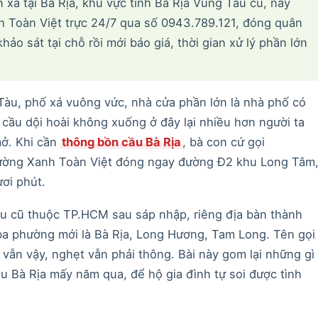
 xá tại Bà Rịa, khu vực tỉnh Bà Rịa Vũng Tàu cũ, nay
 Toàn Việt trực 24/7 qua số 0943.789.121, đóng quân
o sát tại chỗ rồi mới báo giá, thời gian xử lý phần lớn
 Tàu, phố xá vuông vức, nhà cửa phần lớn là nhà phố có
cầu dội hoài không xuống ở đây lại nhiều hơn người ta
mở. Khi cần
thông bồn cầu Bà Rịa
, bà con cứ gọi
Trường Xanh Toàn Việt đóng ngay đường Đ2 khu Long Tâm
ơi phút.
àu cũ thuộc TP.HCM sau sáp nhập, riêng địa bàn thành
 ba phường mới là Bà Rịa, Long Hương, Tam Long. Tên gọi
vẫn vậy, nghẹt vẫn phải thông. Bài này gom lại những gì
ầu Bà Rịa mấy năm qua, để hộ gia đình tự soi được tình