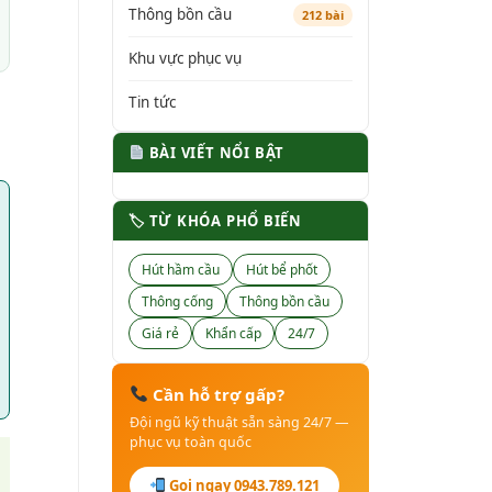
Thông bồn cầu
212 bài
Khu vực phục vụ
Tin tức
BÀI VIẾT NỔI BẬT
🏷 TỪ KHÓA PHỔ BIẾN
Hút hầm cầu
Hút bể phốt
Thông cống
Thông bồn cầu
Giá rẻ
Khẩn cấp
24/7
Cần hỗ trợ gấp?
Đội ngũ kỹ thuật sẵn sàng 24/7 —
phục vụ toàn quốc
Gọi ngay 0943.789.121