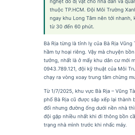
nghẹt do dị vật cho nhà dân và quán
thuộc TP.HCM. Đội Môi Trường Xanh
ngay khu Long Tâm nên tới nhanh, khả
từ 30 đến 60 phút.
Bà Rịa từng là tỉnh lỵ của Bà Rịa Vũng
hầm tự hoại riêng. Vậy mà chuyện bồn 
tưởng, nhất là ở mấy khu dân cư mới 
0943.789.121, đội kỹ thuật của Môi 
chạy ra vòng xoay trung tâm chừng mư
Từ 1/7/2025, khu vực Bà Rịa – Vũng T
phố Bà Rịa cũ được sắp xếp lại thành
đổi nhưng đường ống dưới nền nhà thì 
đội gặp nhiều nhất khi đi thông bồn c
trạng nhà mình trước khi nhấc máy.