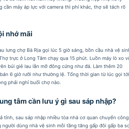
g cần máy áp lực với camera thì phí khác, thợ sẽ tách rõ
ội nhớ mãi
 lưng chợ Bà Rịa gọi lúc 5 giờ sáng, bồn cầu nhà vệ sin
Thợ trực ở Long Tâm chạy qua 15 phút. Luồn máy lò xo v
yên búi giẻ lau lẫn mỡ đông cứng như đá. Làm thêm 20
án 6 giờ rưỡi như thường lệ. Tổng thời gian từ lúc gọi tớ
ng phải nghỉ buổi chợ nào.
ung tâm cần lưu ý gì sau sáp nhập?
 cả tỉnh, sau sáp nhập nhiều tòa nhà cơ quan chuyển công
 người dùng nhà vệ sinh mỗi tầng tăng gấp đôi gấp ba s