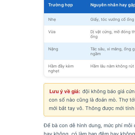
Trường hợp
Nguyên nhân hay gặ
Nhẹ
Giấy, tóc vướng cổ ống
Vừa
Dị vật cứng, mỡ đóng t
ống
Nặng
Tắc sâu, xi măng, ống g
ngầm
Hầm đầy kèm
Hầm lâu năm không rút
nghẹt
Lưu ý về giá:
đội không báo giá cứng
con số nào cũng là đoán mò. Thợ tới
mới bắt tay vô. Thông được mới tính
Để bà con dễ hình dung, mức phí mỗi 
hay không, có làm ban đêm hay không