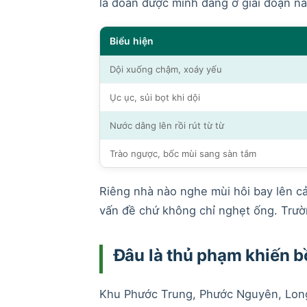
là đoán được mình đang ở giai đoạn nà
Biểu hiện
Dội xuống chậm, xoáy yếu
Ục ục, sủi bọt khi dội
Nước dâng lên rồi rút từ từ
Trào ngược, bốc mùi sang sàn tắm
Riêng nhà nào nghe mùi hôi bay lên cả
vấn đề chứ không chỉ nghẹt ống. Trườn
Đâu là thủ phạm khiến b
Khu Phước Trung, Phước Nguyên, Long