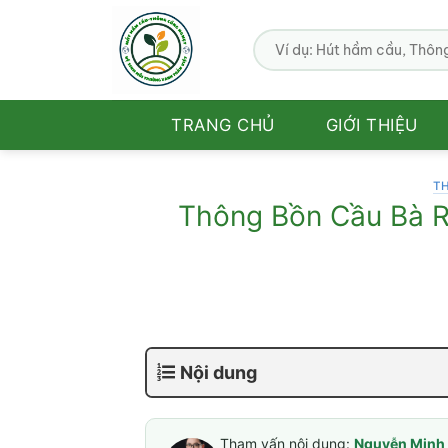
Bỏ
qua
nội
dung
TRANG CHỦ
GIỚI THIỆU
T
Thông Bồn Cầu Bà Rị
Nội dung
Tham vấn nội dung:
Nguyễn Minh 