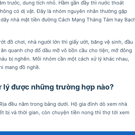
năm trước, dung tích nhỏ. Hầm gần đầy thì nước thoát
hông có dị vật. Đây là nhóm nguyên nhân thường gặp
 ở dãy nhà mặt tiền đường Cách Mạng Tháng Tám hay Bạc
rớt đồ chơi, nhà người lớn thì giấy ướt, băng vệ sinh, đầu
án ăn quanh chợ đổ dầu mỡ vô bồn cầu cho tiện, mỡ đông
áu bị nghẽn. Mỗi nhóm cần một cách xử lý khác nhau,
khi mang đồ nghề.
ử lý được những trường hợp nào?
Rịa đều nằm trong bảng dưới. Hộ gia đình dò xem nhà
 bị và thời gian, còn chuyện tiền nong thì thợ tới xem