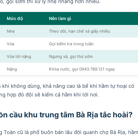
o, gọi sớm thì xử lý nhẹ nhàng hơn nhiều.
Mức độ
Nên làm gì
Nhẹ
Theo dõi, hạn chế xả giấy nhiều
Vừa
Gọi kiểm tra trong tuần
Vừa tới nặng
Ngưng xả, gọi thợ sớm
Nặng
Khóa nước, gọi 0943.789.121 ngay
 khi không dùng, khả năng cao là bể khí hầm tự hoại có
g hợp đó đội sẽ kiểm cả hầm khi tới nơi.
ồn cầu khu trung tâm Bà Rịa tắc hoài?
 Toàn cũ là phố buôn bán lâu đời quanh chợ Bà Rịa, hầ