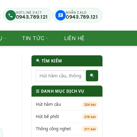
HOTLINE 24/7
NHẮN ZALO
0943.789.121
0943.789.121
Ụ
TIN TỨC
LIÊN HỆ
TÌM KIẾM
☰ DANH MỤC DỊCH VỤ
Hút hầm cầu
324 bài
Hút bể phốt
218 bài
Thông cống nghẹt
311 bài