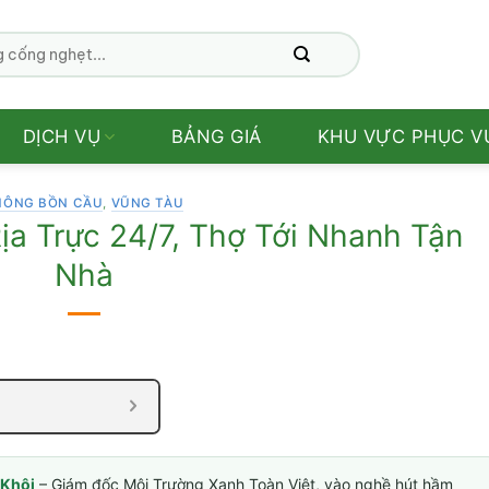
DỊCH VỤ
BẢNG GIÁ
KHU VỰC PHỤC V
HÔNG BỒN CẦU
,
VŨNG TÀU
a Trực 24/7, Thợ Tới Nhanh Tận
Nhà
Khôi
– Giám đốc Môi Trường Xanh Toàn Việt, vào nghề hút hầm