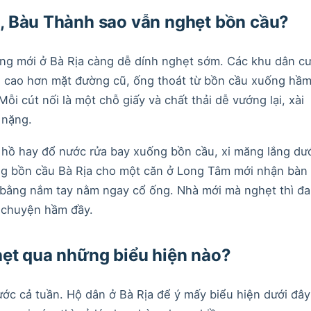
, Bàu Thành sao vẫn nghẹt bồn cầu?
ng mới ở Bà Rịa càng dễ dính nghẹt sớm. Các khu dân c
 cao hơn mặt đường cũ, ống thoát từ bồn cầu xuống hầ
Mỗi cút nối là một chỗ giấy và chất thải dễ vướng lại, xài
 nặng.
 hồ hay đổ nước rửa bay xuống bồn cầu, xi măng lắng dư
ng bồn cầu Bà Rịa cho một căn ở Long Tâm mới nhận bàn
o bằng nắm tay nằm ngay cổ ống. Nhà mới mà nghẹt thì đa
 chuyện hầm đầy.
hẹt qua những biểu hiện nào?
rước cả tuần. Hộ dân ở Bà Rịa để ý mấy biểu hiện dưới đây