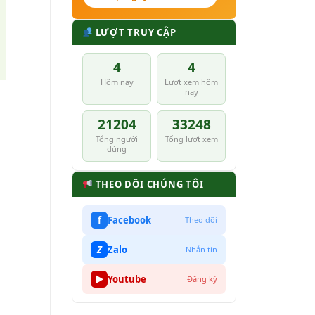
LƯỢT TRUY CẬP
4
4
Hôm nay
Lượt xem hôm
nay
21204
33248
Tổng người
Tổng lượt xem
dùng
,
THEO DÕI CHÚNG TÔI
f
Facebook
Theo dõi
Z
Zalo
Nhắn tin
▶
Youtube
Đăng ký