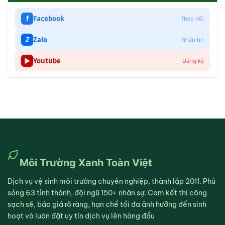
f
Facebook
Theo dõi
Z
Zalo
Nhắn tin
▶
Youtube
Đăng ký
Môi Trường Xanh Toàn Việt
Dịch vụ vệ sinh môi trường chuyên nghiệp, thành lập 2011. Phủ
sóng 63 tỉnh thành, đội ngũ 150+ nhân sự. Cam kết thi công
sạch sẽ, báo giá rõ ràng, hạn chế tối đa ảnh hưởng đến sinh
hoạt và luôn đặt uy tín dịch vụ lên hàng đầu