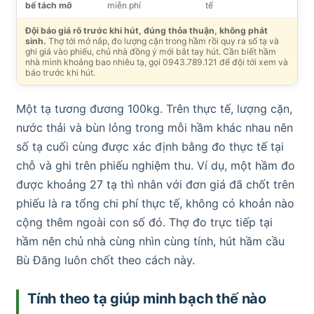
bể tách mỡ
miễn phí
tế
Đội báo giá rõ trước khi hút, đúng thỏa thuận, không phát
sinh.
Thợ tới mở nắp, đo lượng cặn trong hầm rồi quy ra số tạ và
ghi giá vào phiếu, chủ nhà đồng ý mới bắt tay hút. Cần biết hầm
nhà mình khoảng bao nhiêu tạ, gọi 0943.789.121 để đội tới xem và
báo trước khi hút.
Một tạ tương đương 100kg. Trên thực tế, lượng cặn,
nước thải và bùn lỏng trong mỗi hầm khác nhau nên
số tạ cuối cùng được xác định bằng đo thực tế tại
chỗ và ghi trên phiếu nghiệm thu. Ví dụ, một hầm đo
được khoảng 27 tạ thì nhân với đơn giá đã chốt trên
phiếu là ra tổng chi phí thực tế, không có khoản nào
cộng thêm ngoài con số đó. Thợ đo trực tiếp tại
hầm nên chủ nhà cùng nhìn cùng tính, hút hầm cầu
Bù Đăng luôn chốt theo cách này.
Tính theo tạ giúp minh bạch thế nào