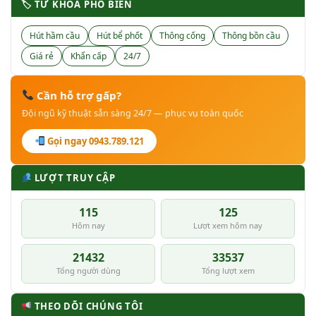
🏷 TỪ KHÓA PHỔ BIẾN
Hút hầm cầu
Hút bể phốt
Thông cống
Thông bồn cầu
Giá rẻ
Khẩn cấp
24/7
Cần hỗ trợ gấp?
Đội ngũ kỹ thuật sẵn sàng 24/7 — phục vụ toàn quốc
Gọi ngay 0943.789.121
LƯỢT TRUY CẬP
115
125
Hôm nay
Lượt xem hôm nay
21432
33537
Tổng người dùng
Tổng lượt xem
THEO DÕI CHÚNG TÔI