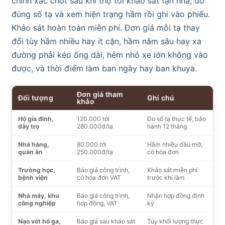
chính xác chốt sau khi thợ tới khảo sát tận nhà, đo
đúng số tạ và xem hiện trạng hầm rồi ghi vào phiếu.
Khảo sát hoàn toàn miễn phí. Đơn giá mỗi tạ thay
đổi tùy hầm nhiều hay ít cặn, hầm nằm sâu hay xa
đường phải kéo ống dài, hẻm nhỏ xe lớn không vào
được, và thời điểm làm ban ngày hay ban khuya.
Đơn giá tham
Đối tượng
Ghi chú
khảo
Hộ gia đình,
120.000 tới
Đo số tạ thực tế, bảo
dãy trọ
280.000đ/tạ
hành 12 tháng
Nhà hàng,
80.000 tới
Hầm nhiều dầu mỡ,
quán ăn
250.000đ/tạ
có hóa đơn
Trường học,
Báo giá công trình,
Khảo sát miễn phí
bệnh viện
có hóa đơn VAT
trước khi làm
Nhà máy, khu
Báo giá công trình,
Nhận hợp đồng định
công nghiệp
hợp đồng, VAT
kỳ
Nạo vét hố ga,
Báo giá sau khảo sát
Tùy khối lượng thực