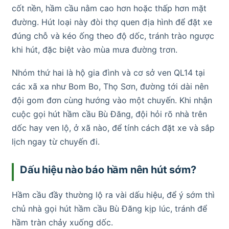
cốt nền, hầm cầu nằm cao hơn hoặc thấp hơn mặt
đường. Hút loại này đòi thợ quen địa hình để đặt xe
đúng chỗ và kéo ống theo độ dốc, tránh trào ngược
khi hút, đặc biệt vào mùa mưa đường trơn.
Nhóm thứ hai là hộ gia đình và cơ sở ven QL14 tại
các xã xa như Bom Bo, Thọ Sơn, đường tới dài nên
đội gom đơn cùng hướng vào một chuyến. Khi nhận
cuộc gọi hút hầm cầu Bù Đăng, đội hỏi rõ nhà trên
dốc hay ven lộ, ở xã nào, để tính cách đặt xe và sắp
lịch ngay từ chuyến đi.
Dấu hiệu nào báo hầm nên hút sớm?
Hầm cầu đầy thường lộ ra vài dấu hiệu, để ý sớm thì
chủ nhà gọi hút hầm cầu Bù Đăng kịp lúc, tránh để
hầm tràn chảy xuống dốc.