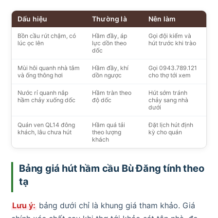
Dấu hiệu
Thường là
Nên làm
Bồn cầu rút chậm, có
Hầm đầy, áp
Gọi đội kiểm và
lúc ọc lên
lực dồn theo
hút trước khi trào
dốc
Mùi hôi quanh nhà tắm
Hầm đầy, khí
Gọi 0943.789.121
và ống thông hơi
dồn ngược
cho thợ tới xem
Nước rỉ quanh nắp
Hầm tràn theo
Hút sớm tránh
hầm chảy xuống dốc
độ dốc
chảy sang nhà
dưới
Quán ven QL14 đông
Hầm quá tải
Đặt lịch hút định
khách, lâu chưa hút
theo lượng
kỳ cho quán
khách
Bảng giá hút hầm cầu Bù Đăng tính theo
tạ
Lưu ý:
bảng dưới chỉ là khung giá tham khảo. Giá