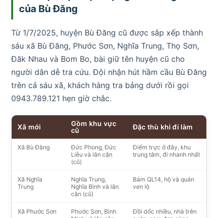
của Bù Đăng
Từ 1/7/2025, huyện Bù Đăng cũ được sắp xếp thành
sáu xã Bù Đăng, Phước Sơn, Nghĩa Trung, Thọ Sơn,
Đăk Nhau và Bom Bo, bài giữ tên huyện cũ cho
người dân dễ tra cứu. Đội nhận hút hầm cầu Bù Đăng
trên cả sáu xã, khách hàng tra bảng dưới rồi gọi
0943.789.121 hẹn giờ chắc.
Gồm khu vực
Xã mới
Đặc thù khi đi làm
cũ
Xã Bù Đăng
Đức Phong, Đức
Điểm trực ở đây, khu
Liễu và lân cận
trung tâm, đi nhanh nhất
(cũ)
Xã Nghĩa
Nghĩa Trung,
Bám QL14, hộ và quán
Trung
Nghĩa Bình và lân
ven lộ
cận (cũ)
Xã Phước Sơn
Phước Sơn, Bình
Đồi dốc nhiều, nhà trên