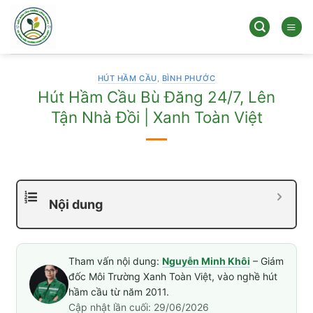
Bỏ
qua
nội
dung
HÚT HẦM CẦU
,
BÌNH PHƯỚC
Hút Hầm Cầu Bù Đăng 24/7, Lên
Tận Nhà Đồi | Xanh Toàn Việt
Nội dung
Tham vấn nội dung:
Nguyễn Minh Khôi
– Giám
đốc Môi Trường Xanh Toàn Việt, vào nghề hút
hầm cầu từ năm 2011.
Cập nhật lần cuối: 29/06/2026