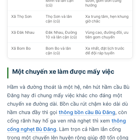
Minh và lân cận
sườn, gom đơn cùng
(cũ)
hướng
Xã Thọ Sơn
Thọ Sơn và lân
Xa trung tâm, hẹn khung
cận (cũ)
giờ chắc
Xã Đăk Nhau
Đăk Nhau, Đường
Vùng cao, đường đồi, ưu
10 và lân cận (cũ)
tiên gom chuyến
Xã Bom Bo
Bom Bo và lân
Xa nhất, đặt lịch trước
cận (cũ)
để đội ráp tuyến
Một chuyến xe làm được mấy việc
Hầm và đường thoát là một hệ, nên hút hầm cầu Bù
Đăng hay đi chung mấy việc khác cho đáng một
chuyến xe đường dài. Bồn cầu rút chậm kéo dài dù
hầm chưa đầy thì gọi
thông bồn cầu Bù Đăng
, còn
cống rãnh hay hố ga ven nhà nghẹt thì xem
thông
cống nghẹt Bù Đăng
. Làm trọn cả hầm lẫn cống
trong một chuyến lên huyện rộng giúp đỡ tốn công