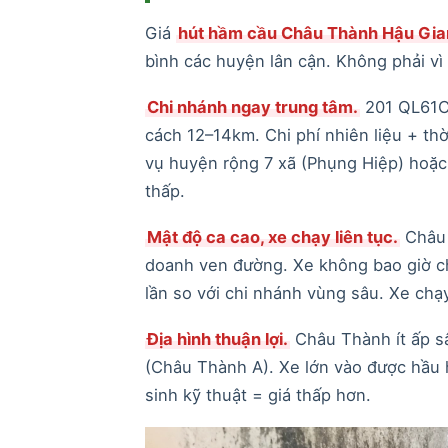
Giá
hút hầm cầu Châu Thành Hậu Gia
bình các huyện lân cận. Không phải vì 
Chi nhánh ngay trung tâm.
201 QL61C 
cách 12–14km. Chi phí nhiên liệu + thờ
vụ huyện rộng 7 xã (Phụng Hiệp) hoặc 
thấp.
Mật độ ca cao, xe chạy liên tục.
Châu 
doanh ven đường. Xe không bao giờ ch
lần so với chi nhánh vùng sâu. Xe chạy
Địa hình thuận lợi.
Châu Thành ít ấp s
(Châu Thành A). Xe lớn vào được hầu h
sinh kỹ thuật = giá thấp hơn.