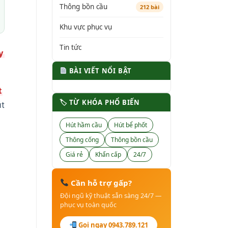
Thông bồn cầu
212 bài
Khu vực phục vụ
Tin tức
y
BÀI VIẾT NỔI BẬT
t
🏷 TỪ KHÓA PHỔ BIẾN
út
Hút hầm cầu
Hút bể phốt
Thông cống
Thông bồn cầu
Giá rẻ
Khẩn cấp
24/7
Cần hỗ trợ gấp?
Đội ngũ kỹ thuật sẵn sàng 24/7 —
phục vụ toàn quốc
Gọi ngay 0943.789.121