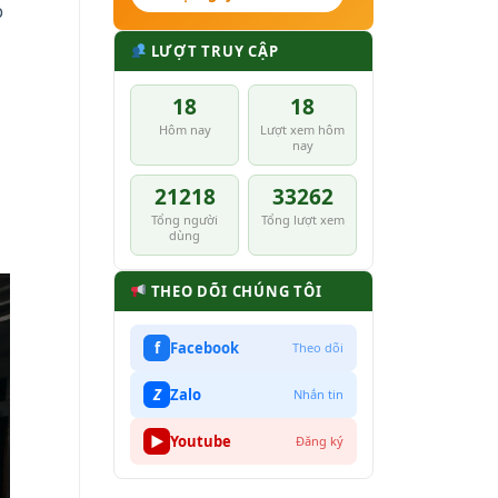
p
LƯỢT TRUY CẬP
18
18
Hôm nay
Lượt xem hôm
nay
21218
33262
Tổng người
Tổng lượt xem
dùng
THEO DÕI CHÚNG TÔI
f
Facebook
Theo dõi
Z
Zalo
Nhắn tin
▶
Youtube
Đăng ký