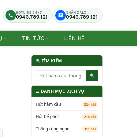
HOTLINE 24/7
NHẮN ZALO
0943.789.121
0943.789.121
Ụ
TIN TỨC
LIÊN HỆ
TÌM KIẾM
☰ DANH MỤC DỊCH VỤ
Hút hầm cầu
324 bài
Hút bể phốt
218 bài
Thông cống nghẹt
311 bài