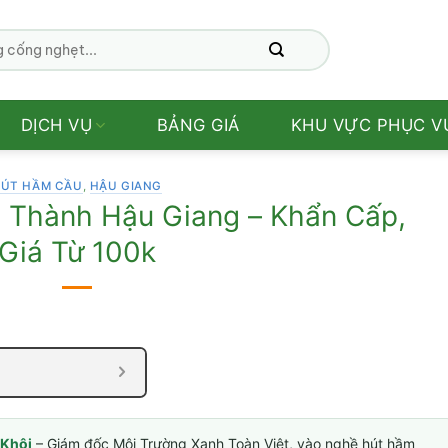
DỊCH VỤ
BẢNG GIÁ
KHU VỰC PHỤC V
ÚT HẦM CẦU
,
HẬU GIANG
 Thành Hậu Giang – Khẩn Cấp,
Giá Từ 100k
Khôi
– Giám đốc Môi Trường Xanh Toàn Việt, vào nghề hút hầm