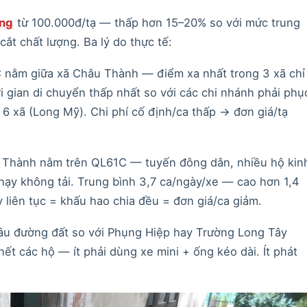
ng
từ 100.000đ/tạ — thấp hơn 15–20% so với mức trung
cắt chất lượng. Ba lý do thực tế:
nằm giữa xã Châu Thành — điểm xa nhất trong 3 xã chỉ
i gian di chuyển thấp nhất so với các chi nhánh phải phụ
6 xã (Long Mỹ). Chi phí cố định/ca thấp → đơn giá/tạ
Thành nằm trên QL61C — tuyến đông dân, nhiều hộ kin
ạy không tải. Trung bình 3,7 ca/ngày/xe — cao hơn 1,4
 liên tục = khấu hao chia đều = đơn giá/ca giảm.
âu đường đất so với Phụng Hiệp hay Trường Long Tây
ết các hộ — ít phải dùng xe mini + ống kéo dài. Ít phát