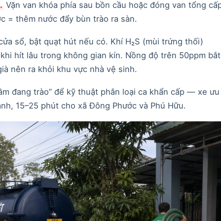
.
Vặn van khóa phía sau bồn cầu hoặc đóng van tổng cấ
c = thêm nước đẩy bùn trào ra sàn.
ửa sổ, bật quạt hút nếu có. Khí H₂S (mùi trứng thối)
hi hít lâu trong không gian kín. Nồng độ trên 50ppm bắt
ià nên ra khỏi khu vực nhà vệ sinh.
ầm đang trào” để kỹ thuật phân loại ca khẩn cấp — xe ưu
ành, 15–25 phút cho xã Đông Phước và Phú Hữu.