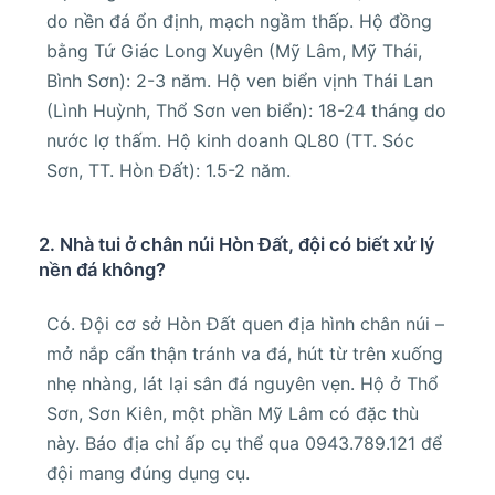
do nền đá ổn định, mạch ngầm thấp. Hộ đồng
bằng Tứ Giác Long Xuyên (Mỹ Lâm, Mỹ Thái,
Bình Sơn): 2-3 năm. Hộ ven biển vịnh Thái Lan
(Lình Huỳnh, Thổ Sơn ven biển): 18-24 tháng do
nước lợ thấm. Hộ kinh doanh QL80 (TT. Sóc
Sơn, TT. Hòn Đất): 1.5-2 năm.
2. Nhà tui ở chân núi Hòn Đất, đội có biết xử lý
nền đá không?
Có. Đội cơ sở Hòn Đất quen địa hình chân núi –
mở nắp cẩn thận tránh va đá, hút từ trên xuống
nhẹ nhàng, lát lại sân đá nguyên vẹn. Hộ ở Thổ
Sơn, Sơn Kiên, một phần Mỹ Lâm có đặc thù
này. Báo địa chỉ ấp cụ thể qua 0943.789.121 để
đội mang đúng dụng cụ.