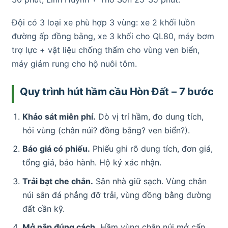
Đội có 3 loại xe phù hợp 3 vùng: xe 2 khối luồn
đường ấp đồng bằng, xe 3 khối cho QL80, máy bơm
trợ lực + vật liệu chống thấm cho vùng ven biển,
máy giảm rung cho hộ nuôi tôm.
Quy trình hút hầm cầu Hòn Đất – 7 bước
Khảo sát miễn phí.
Dò vị trí hầm, đo dung tích,
hỏi vùng (chân núi? đồng bằng? ven biển?).
Báo giá có phiếu.
Phiếu ghi rõ dung tích, đơn giá,
tổng giá, bảo hành. Hộ ký xác nhận.
Trải bạt che chắn.
Sân nhà giữ sạch. Vùng chân
núi sân đá phẳng đỡ trải, vùng đồng bằng đường
đất cần kỹ.
Mở nắp đúng cách.
Hầm vùng chân núi mở cẩn