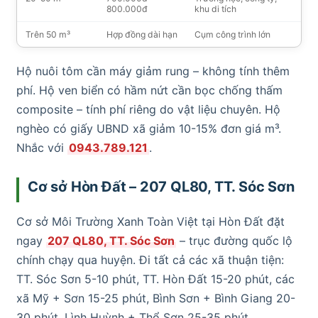
800.000đ
khu di tích
Trên 50 m³
Hợp đồng dài hạn
Cụm công trình lớn
Hộ nuôi tôm cần máy giảm rung – không tính thêm
phí. Hộ ven biển có hầm nứt cần bọc chống thấm
composite – tính phí riêng do vật liệu chuyên. Hộ
nghèo có giấy UBND xã giảm 10-15% đơn giá m³.
Nhắc với
0943.789.121
.
Cơ sở Hòn Đất – 207 QL80, TT. Sóc Sơn
Cơ sở Môi Trường Xanh Toàn Việt tại Hòn Đất đặt
ngay
207 QL80, TT. Sóc Sơn
– trục đường quốc lộ
chính chạy qua huyện. Đi tất cả các xã thuận tiện:
TT. Sóc Sơn 5-10 phút, TT. Hòn Đất 15-20 phút, các
xã Mỹ + Sơn 15-25 phút, Bình Sơn + Bình Giang 20-
30 phút, Lình Huỳnh + Thổ Sơn 25-35 phút.