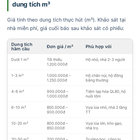
dung tích m³
Giá tính theo dung tích thực hút (m³). Khảo sát tại
nhà miễn phí, giá cuối báo sau khảo sát có phiếu:
Dung tích
Đơn giá / m³
Phù hợp với
hầm cầu
Dưới 1 m³
Tối thiểu
Hộ nhỏ, nhà 2-3 người
1.200.000đ
1-3 m³
1.000.000đ –
Hộ chân núi, hộ đồng
1.250.000đ
bằng thường
4-6 m³
900.000đ –
Tiệm tạp hóa QL80, hộ
1.000.000đ
nuôi tôm
6-10 m³
850.000đ –
Vựa lúa nhỏ, nhà 2 tầng
900.000đ
TT
10-20 m³
800.000đ –
Vựa lúa lớn, kho gạo,
850.000đ
nhà trọ
20-50 m³
700.000đ –
Trường học, công ty,