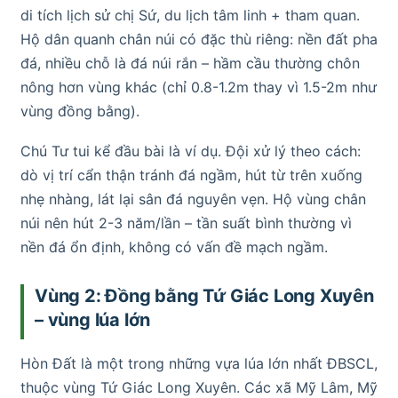
di tích lịch sử chị Sứ, du lịch tâm linh + tham quan.
Hộ dân quanh chân núi có đặc thù riêng: nền đất pha
đá, nhiều chỗ là đá núi rắn – hầm cầu thường chôn
nông hơn vùng khác (chỉ 0.8-1.2m thay vì 1.5-2m như
vùng đồng bằng).
Chú Tư tui kể đầu bài là ví dụ. Đội xử lý theo cách:
dò vị trí cẩn thận tránh đá ngầm, hút từ trên xuống
nhẹ nhàng, lát lại sân đá nguyên vẹn. Hộ vùng chân
núi nên hút 2-3 năm/lần – tần suất bình thường vì
nền đá ổn định, không có vấn đề mạch ngầm.
Vùng 2: Đồng bằng Tứ Giác Long Xuyên
– vùng lúa lớn
Hòn Đất là một trong những vựa lúa lớn nhất ĐBSCL,
thuộc vùng Tứ Giác Long Xuyên. Các xã Mỹ Lâm, Mỹ