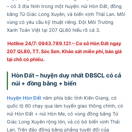
– có 3 địa hình trong một huyện: núi Hòn Đất, đồng
bằng Tứ Giác Long Xuyên, và biển vịnh Thái Lan. Mỗi
vùng có yêu cầu kỹ thuật riêng. Đội Môi Trường
Xanh Toàn Việt tại 207 QL80 hiểu rõ cả 3.
Hotline 24/7: 0943.789.121 – Cơ sở Hòn Đất ngay
207 QL80, TT. Sóc Sơn. Khảo sát miễn phí, báo giá
tại chỗ có phiếu.
Hòn Đất – huyện duy nhất ĐBSCL có cả
núi + đồng bằng + biển
Huyện Hòn Đất
nằm phía bắc tỉnh Kiên Giang, có
quốc lộ 80 chạy qua làm tuyến giao thông chính, có
núi Hòn Đất + núi Hòn Me, có vùng đồng bằng Tứ
Giác Long Xuyên rộng lớn, và có bờ biển vịnh Thái
Lan. Trên đảo đồng bằng phẳng tuyệt đối của