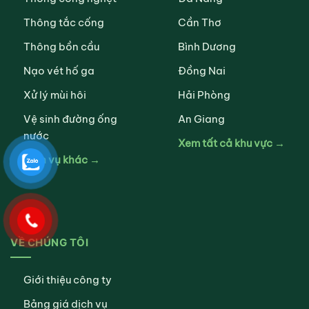
Thông tắc cống
Cần Thơ
Thông bồn cầu
Bình Dương
Nạo vét hố ga
Đồng Nai
Xử lý mùi hôi
Hải Phòng
Vệ sinh đường ống
An Giang
nước
Xem tất cả khu vực →
Dịch vụ khác →
VỀ CHÚNG TÔI
Giới thiệu công ty
Bảng giá dịch vụ