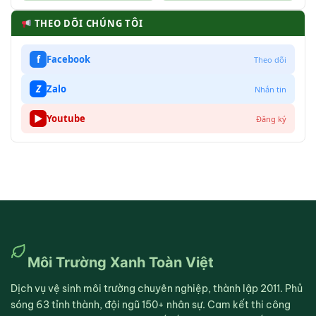
THEO DÕI CHÚNG TÔI
f
Facebook
Theo dõi
Z
Zalo
Nhắn tin
▶
Youtube
Đăng ký
Môi Trường Xanh Toàn Việt
Dịch vụ vệ sinh môi trường chuyên nghiệp, thành lập 2011. Phủ
sóng 63 tỉnh thành, đội ngũ 150+ nhân sự. Cam kết thi công