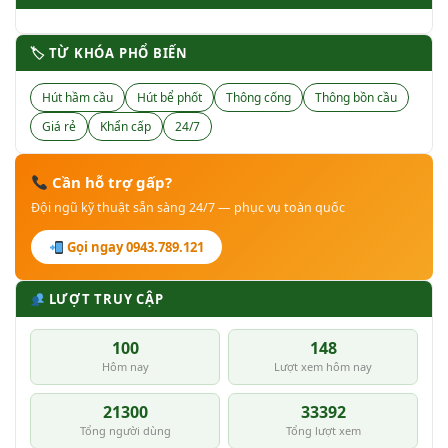
🏷 TỪ KHÓA PHỔ BIẾN
Hút hầm cầu
Hút bể phốt
Thông cống
Thông bồn cầu
Giá rẻ
Khẩn cấp
24/7
Cần hỗ trợ gấp?
Đội ngũ kỹ thuật sẵn sàng 24/7 — phục vụ toàn quốc
Gọi ngay 0943.789.121
LƯỢT TRUY CẬP
100
148
Hôm nay
Lượt xem hôm nay
21300
33392
Tổng người dùng
Tổng lượt xem