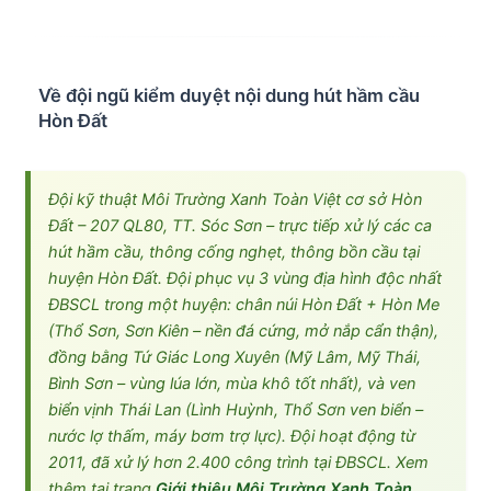
Về đội ngũ kiểm duyệt nội dung hút hầm cầu
Hòn Đất
Đội kỹ thuật Môi Trường Xanh Toàn Việt cơ sở Hòn
Đất – 207 QL80, TT. Sóc Sơn – trực tiếp xử lý các ca
hút hầm cầu, thông cống nghẹt, thông bồn cầu tại
huyện Hòn Đất. Đội phục vụ 3 vùng địa hình độc nhất
ĐBSCL trong một huyện: chân núi Hòn Đất + Hòn Me
(Thổ Sơn, Sơn Kiên – nền đá cứng, mở nắp cẩn thận),
đồng bằng Tứ Giác Long Xuyên (Mỹ Lâm, Mỹ Thái,
Bình Sơn – vùng lúa lớn, mùa khô tốt nhất), và ven
biển vịnh Thái Lan (Lình Huỳnh, Thổ Sơn ven biển –
nước lợ thấm, máy bơm trợ lực). Đội hoạt động từ
2011, đã xử lý hơn 2.400 công trình tại ĐBSCL. Xem
thêm tại trang
Giới thiệu Môi Trường Xanh Toàn