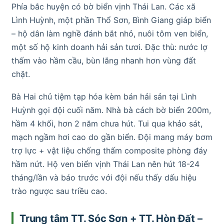
Phía bắc huyện có bờ biển vịnh Thái Lan. Các xã
Lình Huỳnh, một phần Thổ Sơn, Bình Giang giáp biển
– hộ dân làm nghề đánh bắt nhỏ, nuôi tôm ven biển,
một số hộ kinh doanh hải sản tươi. Đặc thù: nước lợ
thấm vào hầm cầu, bùn lắng nhanh hơn vùng đất
chặt.
Bà Hai chủ tiệm tạp hóa kèm bán hải sản tại Lình
Huỳnh gọi đội cuối năm. Nhà bà cách bờ biển 200m,
hầm 4 khối, hơn 2 năm chưa hút. Tui qua khảo sát,
mạch ngầm hơi cao do gần biển. Đội mang máy bơm
trợ lực + vật liệu chống thấm composite phòng đáy
hầm nứt. Hộ ven biển vịnh Thái Lan nên hút 18-24
tháng/lần và báo trước với đội nếu thấy dấu hiệu
trào ngược sau triều cao.
Trung tâm TT. Sóc Sơn + TT. Hòn Đất –