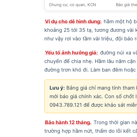
Chung cư, cơ quan, KCN
Báo giá th
Ví dụ cho dễ hình dung:
hầm một hộ bố
khoảng 25 tới 35 tạ, tương đương vài 
như vậy rơi vào tầm vài triệu, đội báo r
Yếu tố ảnh hưởng giá:
đường núi xa và
chuyến để chia nhẹ. Hầm lâu năm cặn
đường trơn khó đi. Làm ban đêm hoặc 
Lưu ý:
Bảng giá chỉ mang tính tham k
mới báo giá chính xác. Con số chốt 
0943.789.121 để được khảo sát miễn
Bảo hành 12 tháng.
Trong thời gian nà
trường hợp hầm nứt, thấm do lỗi kết c