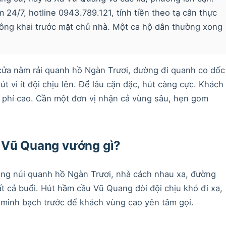
24/7, hotline 0943.789.121, tính tiền theo tạ cân thực
 công khai trước mặt chủ nhà. Một ca hộ dân thường xong
cửa nằm rải quanh hồ Ngàn Trươi, đường đi quanh co dốc
 vì ít đội chịu lên. Để lâu cặn đặc, hút càng cực. Khách
sợ phí cao. Cần một đơn vị nhận cả vùng sâu, hẹn gom
 Vũ Quang vướng gì?
ùng núi quanh hồ Ngàn Trươi, nhà cách nhau xa, đường
ất cả buổi. Hút hầm cầu Vũ Quang đòi đội chịu khó đi xa,
 minh bạch trước để khách vùng cao yên tâm gọi.