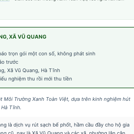
NG, XÃ VŨ QUANG
báo trọn gói một con số, không phát sinh
áo trước
ng, Xã Vũ Quang, Hà Tĩnh
ếu nghiệm thu rồi mới thu tiền
uật Môi Trường Xanh Toàn Việt, dựa trên kinh nghiệm hút
 Hà Tĩnh.
g là dịch vụ rút sạch bể phốt, hầm cầu đầy cho hộ gia
ang cũ, nay là Xã Vũ Quang và các xã, phường lân cận.