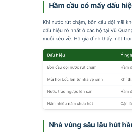
Hầm cầu có mấy dấu hiệ
Khi nước rút chậm, bồn cầu dội mãi kh
dấu hiệu rõ nhất ở các hộ tại Vũ Quan
muỗi kéo về. Hộ gia đình thấy một tro
Dấu hiệu
Ý ngh
Bồn cầu dội nước rút chậm
Hầm đ
Mùi hôi bốc lên từ nhà vệ sinh
Khí th
Nước trào ngược lên sàn
Hầm đã
Hầm nhiều năm chưa hút
Cặn lắ
Nhà vùng sâu lâu hút h