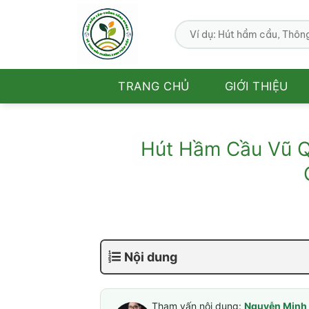
Bỏ
qua
nội
dung
TRANG CHỦ
GIỚI THIỆU
Hút Hầm Cầu Vũ Q
Nội dung
Tham vấn nội dung:
Nguyễn Minh 