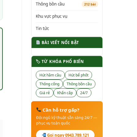
Thông bồn cầu
212 bài
Khu vực phục vụ
Tin tức
BÀI VIẾT NỔI BẬT
🏷 TỪ KHÓA PHỔ BIẾN
Hút hầm cầu
Hút bể phốt
Thông cống
Thông bồn cầu
Giá rẻ
Khẩn cấp
24/7
Cần hỗ trợ gấp?
Đội ngũ kỹ thuật sẵn sàng 24/7 —
phục vụ toàn quốc
Gọi ngay 0943.789.121