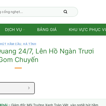
DỊCH VỤ
BẢNG GIÁ
KHU VỰC PHỤC V
HÚT HẦM CẦU
,
HÀ TĨNH
uang 24/7, Lên Hồ Ngàn Trươi
Gom Chuyến
Khôi
– Giám đốc Môi Trường Xanh Toàn Việt, vào nghề hút hầm