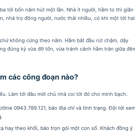
a tới bốn năm hút một lần. Nhà ít người, hầm to thì giãn
 nhà trọ đông người, nước thải nhiều, có khi một tới hai
 chứ không cứng theo năm. Hầm bắt đầu rút chậm, dậy
ang đúng kỳ vừa đỡ tốn, vừa tránh cảnh hầm tràn giữa đê
ồm các công đoạn nào?
iếu. Làm tới đâu mời chủ nhà coi tới đó cho minh bạch.
tline 0943.789.121, báo địa chỉ và tình trạng. Đội tới xe
g.
tạ hay theo khối, báo trọn gói một con số. Khách đồng ý