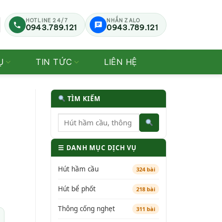
HOTLINE 24/7
NHẮN ZALO
0943.789.121
0943.789.121
Ụ
TIN TỨC
LIÊN HỆ
TÌM KIẾM
☰ DANH MỤC DỊCH VỤ
Hút hầm cầu
324 bài
Hút bể phốt
218 bài
Thông cống nghẹt
311 bài