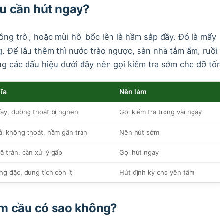
u cần hút ngay?
ông trôi, hoặc mùi hôi bốc lên là hầm sắp đầy. Đó là mấy
g. Để lâu thêm thì nước trào ngược, sàn nhà tắm ẩm, ruồi
ng các dấu hiệu dưới đây nên gọi kiểm tra sớm cho đỡ tốn
ĩa
Nên làm
ầy, đường thoát bị nghẽn
Gọi kiểm tra trong vài ngày
ải không thoát, hầm gần tràn
Nên hút sớm
 tràn, cần xử lý gấp
Gọi hút ngay
ng đặc, dung tích còn ít
Hút định kỳ cho yên tâm
ầm cầu có sao không?