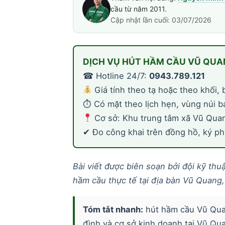
cầu từ năm 2011.
Cập nhật lần cuối: 03/07/2026
DỊCH VỤ HÚT HẦM CẦU VŨ QUA
☎ Hotline 24/7:
0943.789.121
Giá tính theo tạ hoặc theo khối, 
⏱ Có mặt theo lịch hẹn, vùng núi b
Cơ sở: Khu trung tâm xã Vũ Qua
✔ Đo công khai trên đồng hồ, ký phi
Bài viết được biên soạn bởi đội kỹ th
hầm cầu thực tế tại địa bàn Vũ Quang,
Tóm tắt nhanh:
hút hầm cầu Vũ Quan
đình và cơ sở kinh doanh tại Vũ Qu