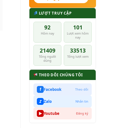
LƯỢT TRUY CẬP
92
101
Hôm nay
Lượt xem hôm
nay
21409
33513
Tổng người
Tổng lượt xem
dùng
THEO DÕI CHÚNG TÔI
f
Facebook
Theo dõi
Z
Zalo
Nhắn tin
▶
Youtube
Đăng ký