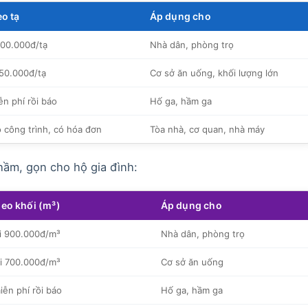
eo tạ
Áp dụng cho
200.000đ/tạ
Nhà dân, phòng trọ
150.000đ/tạ
Cơ sở ăn uống, khối lượng lớn
n phí rồi báo
Hố ga, hầm ga
o công trình, có hóa đơn
Tòa nhà, cơ quan, nhà máy
hầm, gọn cho hộ gia đình:
heo khối (m³)
Áp dụng cho
i 900.000đ/m³
Nhà dân, phòng trọ
i 700.000đ/m³
Cơ sở ăn uống
iễn phí rồi báo
Hố ga, hầm ga