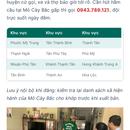
huyện cứ gọi, xe và thợ báo giờ tới rõ. Cần hút hầm
cầu tại Mỏ Cày Bắc gấp thì gọi
0943.789.121
, đội
trực suốt ngày đêm.
Khu vực
Khu vực
Khu vực
Phước Mỹ Trung
Tân Thành Bình
Thanh Tân
Thạnh Ngãi
Tân Phú Tây
Phú Mỹ
Nhuận Phú Tân
Khánh Thạnh Tân
Hưng Khánh Trung A
Tân Bình
Thành An
Hòa Lộc
Lưu ý nội bộ khi đăng: kiểm tra lại danh sách xã hiện
hành của Mỏ Cày Bắc cho khớp trước khi xuất bản.