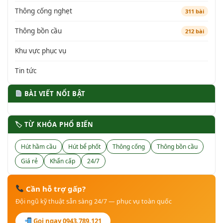
Thông cống nghẹt
311 bài
Thông bồn cầu
212 bài
Khu vực phục vụ
Tin tức
BÀI VIẾT NỔI BẬT
🏷 TỪ KHÓA PHỔ BIẾN
Hút hầm cầu
Hút bể phốt
Thông cống
Thông bồn cầu
Giá rẻ
Khẩn cấp
24/7
Cần hỗ trợ gấp?
Đội ngũ kỹ thuật sẵn sàng 24/7 — phục vụ toàn quốc
Gọi ngay 0943.789.121