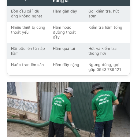
năng là
Bồn cầu xả ì dù
Hầm gần đầy
Gọi kiểm tra, hút
ống không nghẹt
sớm
Nhiều thiết bị cùng
Hầm hoặc
Kiểm tra hầm tổng
thoát yếu
đường thoát
đầy
Hôi bốc lên từ nắp
Hầm quá tải
Hút và kiểm tra
hầm
thông hơi
Nước trào lên sàn
Hầm đầy nặng
Ngưng dùng, gọi
gấp 0943.789.121