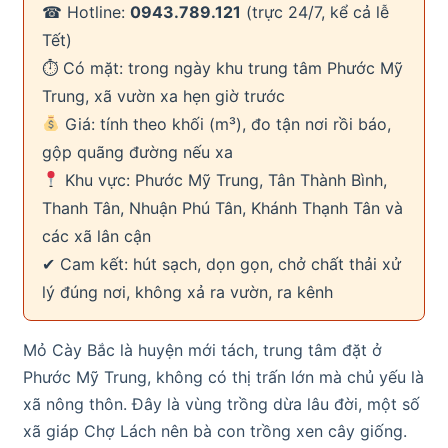
☎ Hotline:
0943.789.121
(trực 24/7, kể cả lễ
Tết)
⏱ Có mặt: trong ngày khu trung tâm Phước Mỹ
Trung, xã vườn xa hẹn giờ trước
Giá: tính theo khối (m³), đo tận nơi rồi báo,
gộp quãng đường nếu xa
Khu vực: Phước Mỹ Trung, Tân Thành Bình,
Thanh Tân, Nhuận Phú Tân, Khánh Thạnh Tân và
các xã lân cận
✔ Cam kết: hút sạch, dọn gọn, chở chất thải xử
lý đúng nơi, không xả ra vườn, ra kênh
Mỏ Cày Bắc là huyện mới tách, trung tâm đặt ở
Phước Mỹ Trung, không có thị trấn lớn mà chủ yếu là
xã nông thôn. Đây là vùng trồng dừa lâu đời, một số
xã giáp Chợ Lách nên bà con trồng xen cây giống.