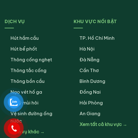
DỊCH VỤ
KHU VỰC NỔI BẬT
Hút hầm cầu
TP. Hồ Chí Minh
Hút bể phốt
Hà Nội
Thông cống nghẹt
Đà Nẵng
Thông tắc cống
Cần Thơ
Thông bồn cầu
Bình Dương
Nạo vét hố ga
Đồng Nai
Xử lý mùi hôi
Hải Phòng
Vệ sinh đường ống
An Giang
nước
Xem tất cả khu vực →
Dịch vụ khác →