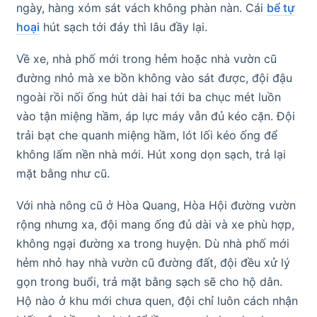
ngày, hàng xóm sát vách không phàn nàn. Cái
bể tự
hoại
hút sạch tới đáy thì lâu đầy lại.
Về xe, nhà phố mới trong hẻm hoặc nhà vườn cũ
đường nhỏ mà xe bồn không vào sát được, đội đậu
ngoài rồi nối ống hút dài hai tới ba chục mét luồn
vào tận miệng hầm, áp lực máy vẫn đủ kéo cặn. Đội
trải bạt che quanh miệng hầm, lót lối kéo ống để
không lấm nền nhà mới. Hút xong dọn sạch, trả lại
mặt bằng như cũ.
Với nhà nông cũ ở Hòa Quang, Hòa Hội đường vườn
rộng nhưng xa, đội mang ống đủ dài và xe phù hợp,
không ngại đường xa trong huyện. Dù nhà phố mới
hẻm nhỏ hay nhà vườn cũ đường đất, đội đều xử lý
gọn trong buổi, trả mặt bằng sạch sẽ cho hộ dân.
Hộ nào ở khu mới chưa quen, đội chỉ luôn cách nhận