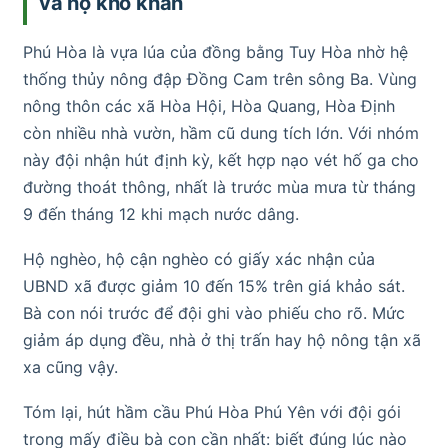
và hộ khó khăn
Phú Hòa là vựa lúa của đồng bằng Tuy Hòa nhờ hệ
thống thủy nông đập Đồng Cam trên sông Ba. Vùng
nông thôn các xã Hòa Hội, Hòa Quang, Hòa Định
còn nhiều nhà vườn, hầm cũ dung tích lớn. Với nhóm
này đội nhận hút định kỳ, kết hợp nạo vét hố ga cho
đường thoát thông, nhất là trước mùa mưa từ tháng
9 đến tháng 12 khi mạch nước dâng.
Hộ nghèo, hộ cận nghèo có giấy xác nhận của
UBND xã được giảm 10 đến 15% trên giá khảo sát.
Bà con nói trước để đội ghi vào phiếu cho rõ. Mức
giảm áp dụng đều, nhà ở thị trấn hay hộ nông tận xã
xa cũng vậy.
Tóm lại, hút hầm cầu Phú Hòa Phú Yên với đội gói
trong mấy điều bà con cần nhất: biết đúng lúc nào