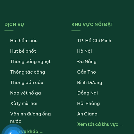
DỊCH VỤ
KHU VỰC NỔI BẬT
Hút hầm cầu
TP. Hồ Chí Minh
Hút bể phốt
Hà Nội
Thông cống nghẹt
Đà Nẵng
Thông tắc cống
Cần Thơ
Thông bồn cầu
Bình Dương
Nạo vét hố ga
Đồng Nai
Xử lý mùi hôi
Hải Phòng
Vệ sinh đường ống
An Giang
nước
Xem tất cả khu vực →
Dịch vụ khác →