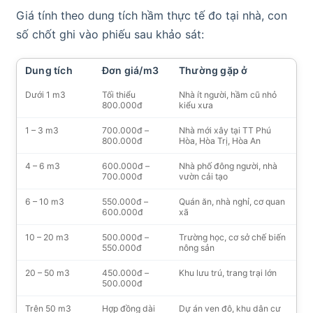
Giá tính theo dung tích hầm thực tế đo tại nhà, con
số chốt ghi vào phiếu sau khảo sát:
Dung tích
Đơn giá/m3
Thường gặp ở
Dưới 1 m3
Tối thiểu
Nhà ít người, hầm cũ nhỏ
800.000đ
kiểu xưa
1 – 3 m3
700.000đ –
Nhà mới xây tại TT Phú
800.000đ
Hòa, Hòa Trị, Hòa An
4 – 6 m3
600.000đ –
Nhà phố đông người, nhà
700.000đ
vườn cải tạo
6 – 10 m3
550.000đ –
Quán ăn, nhà nghỉ, cơ quan
600.000đ
xã
10 – 20 m3
500.000đ –
Trường học, cơ sở chế biến
550.000đ
nông sản
20 – 50 m3
450.000đ –
Khu lưu trú, trang trại lớn
500.000đ
Trên 50 m3
Hợp đồng dài
Dự án ven đô, khu dân cư