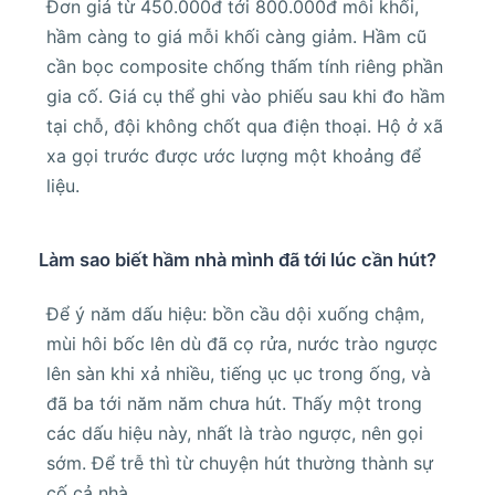
Đơn giá từ 450.000đ tới 800.000đ mỗi khối,
hầm càng to giá mỗi khối càng giảm. Hầm cũ
cần bọc composite chống thấm tính riêng phần
gia cố. Giá cụ thể ghi vào phiếu sau khi đo hầm
tại chỗ, đội không chốt qua điện thoại. Hộ ở xã
xa gọi trước được ước lượng một khoảng để
liệu.
Làm sao biết hầm nhà mình đã tới lúc cần hút?
Để ý năm dấu hiệu: bồn cầu dội xuống chậm,
mùi hôi bốc lên dù đã cọ rửa, nước trào ngược
lên sàn khi xả nhiều, tiếng ục ục trong ống, và
đã ba tới năm năm chưa hút. Thấy một trong
các dấu hiệu này, nhất là trào ngược, nên gọi
sớm. Để trễ thì từ chuyện hút thường thành sự
cố cả nhà.