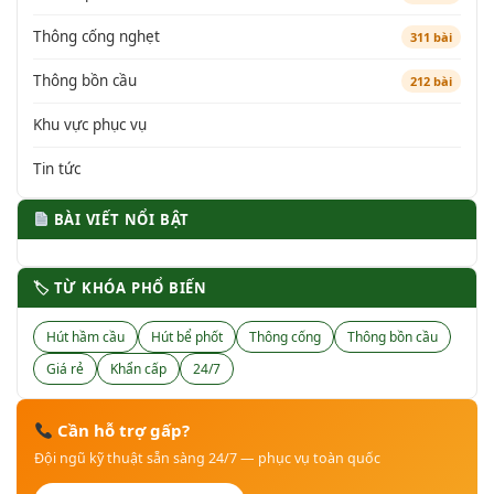
Thông cống nghẹt
311 bài
Thông bồn cầu
212 bài
Khu vực phục vụ
Tin tức
BÀI VIẾT NỔI BẬT
🏷 TỪ KHÓA PHỔ BIẾN
Hút hầm cầu
Hút bể phốt
Thông cống
Thông bồn cầu
Giá rẻ
Khẩn cấp
24/7
Cần hỗ trợ gấp?
Đội ngũ kỹ thuật sẵn sàng 24/7 — phục vụ toàn quốc