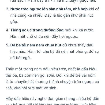
rửa sạch. Hầm đầy thì khí và mùi đẩy ngược lên.
Nước trào ngược lên sàn nhà tắm, nhà bếp
khi cả
nhà cùng xả nhiều. Đây là lúc gần như phải hút
gấp.
Tiếng ục ục trong đường ống
mỗi khi xả nước.
Hầm hết chỗ chứa nên đẩy hơi ngược.
Đã ba tới năm năm chưa hút
dù chưa thấy dấu
hiệu nào. Hầm tới chu kỳ thì nên hút phòng, đỡ sự
cố bất ngờ.
Thấy một trong năm dấu hiệu trên, nhất là dấu hiệu
thứ ba, bà con nên gọi sớm. Đôi khi để trễ vài hôm
là từ chuyện hút thường thành chuyện trào ngược cả
nhà, vừa hôi vừa mất vệ sinh.
Mấy dấu hiệu này nghe đơn giản nhưng nhiều hộ dân
hay bỏ qua, để tới lúc trào ngược mới gọi. Hút hầm