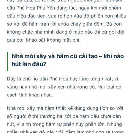
cầu Phú Hòa Phú Yên đúng lúc, ngay khi mới chớm
dấu hiệu đầu tiên, vừa rẻ hơn vừa đỡ phiền hơn nhiều
so với để hầm tràn rồi chữa cháy giữa đêm. Bà con
không chắc nhà mình đang ở mức nào thì cứ gọi đội
qua coi, khảo sát không mất phí.
Nhà mới xây và hầm cũ cải tạo – khi nào
hút lần đầu?
Đây là chỗ hộ dân Phú Hòa hay lúng túng nhất, vì
vùng này nhà mới xây xen nhà nông cũ. Hai loại có
cách tính khác nhau.
Nhà mới xây mà hầm thiết kế đúng dung tích so với
số người ở thì thường hai tới ba năm đầu chưa cần
hút, vi sinh trong hầm tự phân hủy phần lớn. Nhưng
nhiều nhà ven đô xây vội, hầm làm nhỏ cho rẻ trong