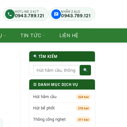
HOTLINE 24/7
NHẮN ZALO
0943.789.121
0943.789.121
Ụ
TIN TỨC
LIÊN HỆ
TÌM KIẾM
☰ DANH MỤC DỊCH VỤ
Hút hầm cầu
324 bài
Hút bể phốt
218 bài
Thông cống nghẹt
311 bài