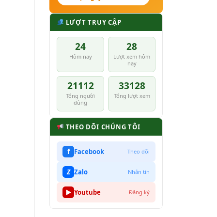
LƯỢT TRUY CẬP
24
28
Hôm nay
Lượt xem hôm
nay
21112
33128
Tổng người
Tổng lượt xem
dùng
THEO DÕI CHÚNG TÔI
f
Facebook
Theo dõi
Z
Zalo
Nhắn tin
▶
Youtube
Đăng ký