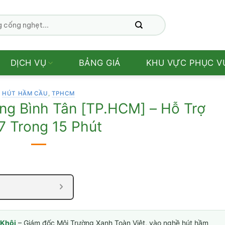
DỊCH VỤ
BẢNG GIÁ
KHU VỰC PHỤC V
HÚT HẦM CẦU
,
TPHCM
g Bình Tân [TP.HCM] – Hỗ Trợ
7 Trong 15 Phút
Khôi
– Giám đốc Môi Trường Xanh Toàn Việt, vào nghề hút hầm