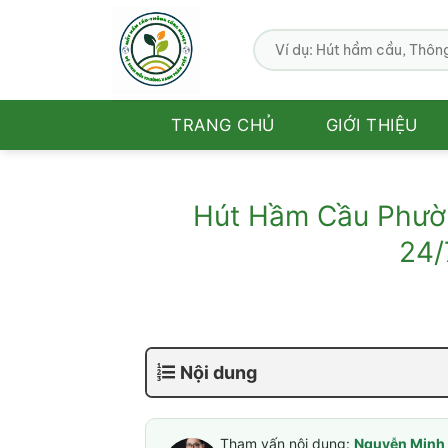
Bỏ
qua
nội
dung
TRANG CHỦ
GIỚI THIỆU
Hút Hầm Cầu Phườn
24/
Nội dung
Tham vấn nội dung:
Nguyễn Minh 