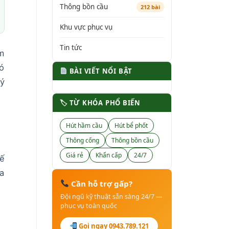
Thông bồn cầu
212 bài
Khu vực phục vụ
Tin tức
ảm
có
BÀI VIẾT NỔI BẬT
lý
🏷 TỪ KHÓA PHỔ BIẾN
Hút hầm cầu
Hút bể phốt
Thông cống
Thông bồn cầu
Giá rẻ
Khẩn cấp
24/7
hế
ra
Cần hỗ trợ gấp?
Đội ngũ kỹ thuật sẵn sàng 24/7 —
phục vụ toàn quốc
Gọi ngay 0943.789.121