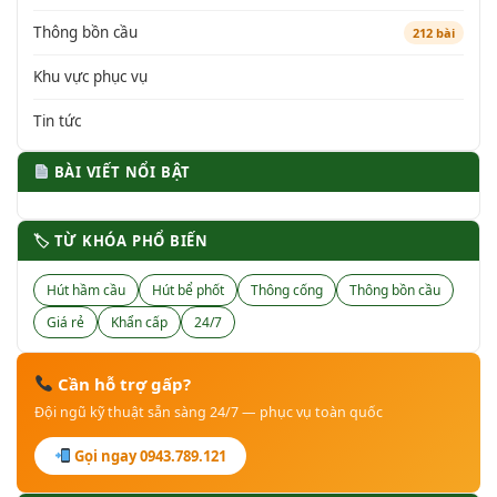
Thông bồn cầu
212 bài
Khu vực phục vụ
Tin tức
BÀI VIẾT NỔI BẬT
🏷 TỪ KHÓA PHỔ BIẾN
Hút hầm cầu
Hút bể phốt
Thông cống
Thông bồn cầu
Giá rẻ
Khẩn cấp
24/7
Cần hỗ trợ gấp?
Đội ngũ kỹ thuật sẵn sàng 24/7 — phục vụ toàn quốc
Gọi ngay 0943.789.121