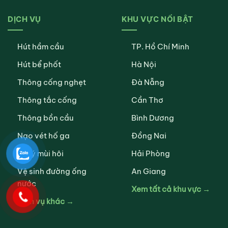
DỊCH VỤ
KHU VỰC NỔI BẬT
Hút hầm cầu
TP. Hồ Chí Minh
Hút bể phốt
Hà Nội
Thông cống nghẹt
Đà Nẵng
Thông tắc cống
Cần Thơ
Thông bồn cầu
Bình Dương
Nạo vét hố ga
Đồng Nai
Xử lý mùi hôi
Hải Phòng
Vệ sinh đường ống
An Giang
nước
Xem tất cả khu vực →
Dịch vụ khác →