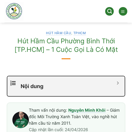
Bỏ
qua
nội
dung
HÚT HẦM CẦU
,
TPHCM
Hút Hầm Cầu Phường Bình Thới
[TP.HCM] – 1 Cuộc Gọi Là Có Mặt
Nội dung
Tham vấn nội dung:
Nguyễn Minh Khôi
– Giám
đốc Môi Trường Xanh Toàn Việt, vào nghề hút
hầm cầu từ năm 2011.
Cập nhật lần cuối: 24/04/2026