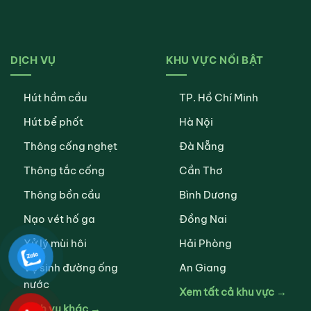
DỊCH VỤ
KHU VỰC NỔI BẬT
Hút hầm cầu
TP. Hồ Chí Minh
Hút bể phốt
Hà Nội
Thông cống nghẹt
Đà Nẵng
Thông tắc cống
Cần Thơ
Thông bồn cầu
Bình Dương
Nạo vét hố ga
Đồng Nai
Xử lý mùi hôi
Hải Phòng
Vệ sinh đường ống
An Giang
nước
Xem tất cả khu vực →
Dịch vụ khác →