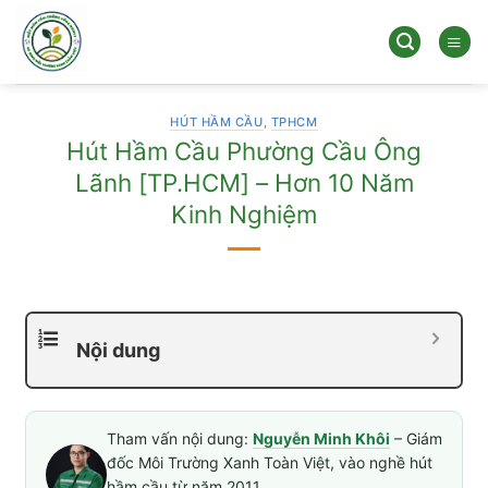
Bỏ
qua
nội
dung
HÚT HẦM CẦU
,
TPHCM
Hút Hầm Cầu Phường Cầu Ông
Lãnh [TP.HCM] – Hơn 10 Năm
Kinh Nghiệm
Nội dung
Tham vấn nội dung:
Nguyễn Minh Khôi
– Giám
đốc Môi Trường Xanh Toàn Việt, vào nghề hút
hầm cầu từ năm 2011.