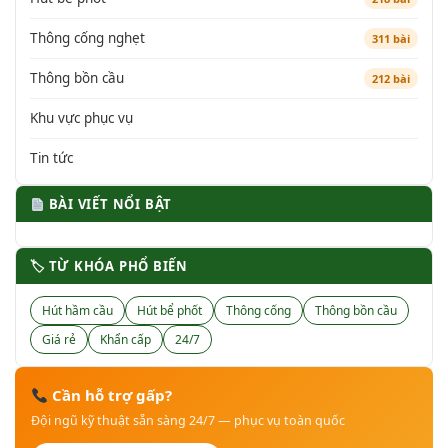
Thông cống nghẹt
311 bài
Thông bồn cầu
212 bài
Khu vực phục vụ
Tin tức
BÀI VIẾT NỔI BẬT
🏷 TỪ KHÓA PHỔ BIẾN
Hút hầm cầu
Hút bể phốt
Thông cống
Thông bồn cầu
Giá rẻ
Khẩn cấp
24/7
Cần hỗ trợ gấp?
Đội ngũ kỹ thuật sẵn sàng 24/7 — phục vụ toàn quốc